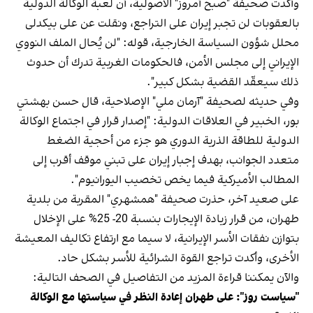
وأكدت صحيفة "صبح أمروز" الأصولية، أن لعبة الوكالة الدولية
بالعقوبات لن تجبر إيران على التراجع، ونقلت عن على بيكدلى
محلل شؤون السياسة الخارجية، قوله: "لن يُحال الملف النووي
الإيراني إلى مجلس الأمن، فالحكومات الغربية تدرك أن حدوث
ذلك سيعقّد القضية بشكل كبير".
وفي حديثه لصحيفة "آرمان ملي" الإصلاحية، قال حسن بهشتي
بور، الخبير في العلاقات الدولية: "إصدار قرار في اجتماع الوكالة
الدولية للطاقة الذرية الدوري هو جزء من أحجية الضغط
متعدد الجوانب، بهدف إجبار إيران على تبني موقف أقرب إلى
المطالب الأميركية فيما يخص تخصيب اليورانيوم".
على صعيد آخر، حذرت صحيفة "همشهري" المقربة من بلدية
طهران، من قرار زيادة الإيجارات بنسبة 20- 25% على الإخلال
بتوازن نفقات الأسر الإيرانية، لا سيما مع ارتفاع تكاليف المعيشة
الأخرى، وأكدت تراجع القوة الشرائية للأسر بشكل حاد.
والآن يمكننا قراءة المزيد من التفاصيل في الصحف التالية:
"سياست روز": على طهران إعادة النظر في سياستها مع الوكالة