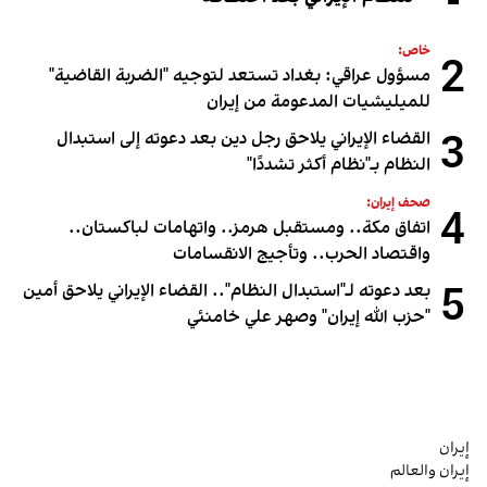
خاص:
2
مسؤول عراقي: بغداد تستعد لتوجيه "الضربة القاضية"
للميليشيات المدعومة من إيران
3
القضاء الإيراني يلاحق رجل دين بعد دعوته إلى استبدال
النظام بـ"نظام أكثر تشددًا"
صحف إيران:
4
اتفاق مكة.. ومستقبل هرمز.. واتهامات لباكستان..
واقتصاد الحرب.. وتأجيج الانقسامات
5
بعد دعوته لـ"استبدال النظام".. القضاء الإيراني يلاحق أمين
"حزب الله إيران" وصهر علي خامنئي
إيران
إيران والعالم