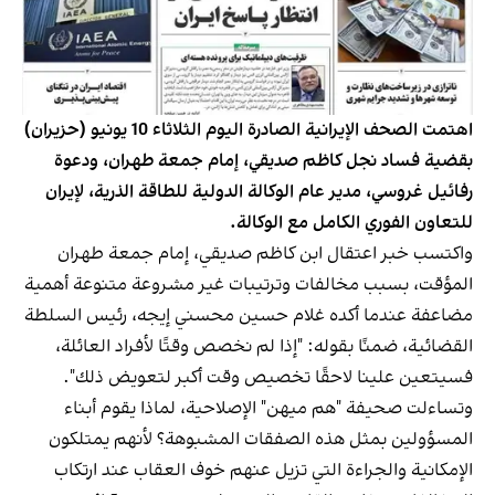
اهتمت الصحف الإيرانية الصادرة اليوم الثلاثاء 10 يونيو (حزيران)
بقضية فساد نجل كاظم صديقي، إمام جمعة طهران، ودعوة
رفائيل غروسي، مدير عام الوكالة الدولية للطاقة الذرية، لإيران
للتعاون الفوري الكامل مع الوكالة.
واكتسب خبر اعتقال ابن كاظم صديقي، إمام جمعة طهران
المؤقت، بسبب مخالفات وترتيبات غير مشروعة متنوعة أهمية
مضاعفة عندما أكده غلام حسين محسني إيجه، رئيس السلطة
القضائية، ضمنًا بقوله: "إذا لم نخصص وقتًا لأفراد العائلة،
فسيتعين علينا لاحقًا تخصيص وقت أكبر لتعويض ذلك".
وتساءلت صحيفة "هم ميهن" الإصلاحية، لماذا يقوم أبناء
المسؤولين بمثل هذه الصفقات المشبوهة؟ لأنهم يمتلكون
الإمكانية والجراءة التي تزيل عنهم خوف العقاب عند ارتكاب