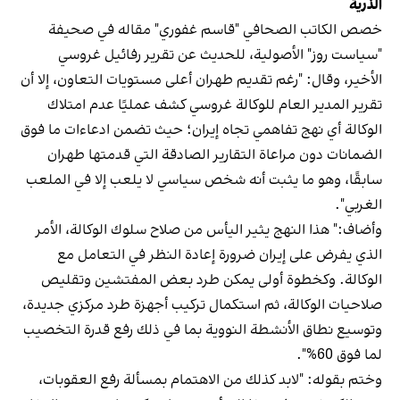
الذرية
خصص الكاتب الصحافي "قاسم غفوري" مقاله في صحيفة
"سياست روز" الأصولية، للحديث عن تقرير رفائيل غروسي
الأخير، وقال: "رغم تقديم طهران أعلى مستويات التعاون، إلا أن
تقرير المدير العام للوكالة غروسي كشف عمليًا عدم امتلاك
الوكالة أي نهج تفاهمي تجاه إيران؛ حيث تضمن ادعاءات ما فوق
الضمانات دون مراعاة التقارير الصادقة التي قدمتها طهران
سابقًا، وهو ما يثبت أنه شخص سياسي لا يلعب إلا في الملعب
الغربي".
وأضاف:" هذا النهج يثير اليأس من صلاح سلوك الوكالة، الأمر
الذي يفرض على إيران ضرورة إعادة النظر في التعامل مع
الوكالة. وكخطوة أولى يمكن طرد بعض المفتشين وتقليص
صلاحيات الوكالة، ثم استكمال تركيب أجهزة طرد مركزي جديدة،
وتوسيع نطاق الأنشطة النووية بما في ذلك رفع قدرة التخصيب
لما فوق 60%".
وختم بقوله: "لابد كذلك من الاهتمام بمسألة رفع العقوبات،