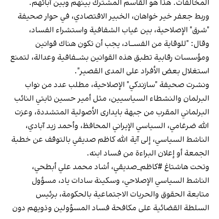
المخالفات. هذا هو القاسم المشترك بينهم وبين آبائهم.
وربط جعفر خير خواهان، الخبير الاقتصادي، في حوار صحيفة
"شرق" الإصلاحية، بين غياب الشفافية واستشراء الفساد،
وقال: "للوقاية من الفســاد، يجب أن تكون هناك قوانين
ومؤسسات رقابية تطبق هذه القوانين بشــفافية وعدالة، لتمنع
استغلال بعض الأفراد على المدى القصير".
ونشرت صحيفة "سازندكي" الإصلاحية، مطلب عدد من نواب
البرلمان والنشطاء السياسيين، مثل أمير حسين ثابتي النائب
البرلماني المقرب من جبهة بايدارى الأصولية المتشددة، وعزت
الله ضرغامي، السياسي الإيراني المحافظ، وأحمد زيد آبادي،
الناشط السياسي، إلى آية الله كاظم صديقي بالتوقف عن خطبة
الجمعة أو إعلان البراءة من فساد ابنه.
وتحت هاشتاغ #كاظم_صديقي، أشاد محمد علي أبطحي،
الناشط السياسي الإصلاحي، وسكينة سادات ياد، مسؤول
متابعة الحقوق والحريات الاجتماعية بالحكومة، برئيس
السلطة القضائية على مكافحة فساد المسؤولين وذويهم دون