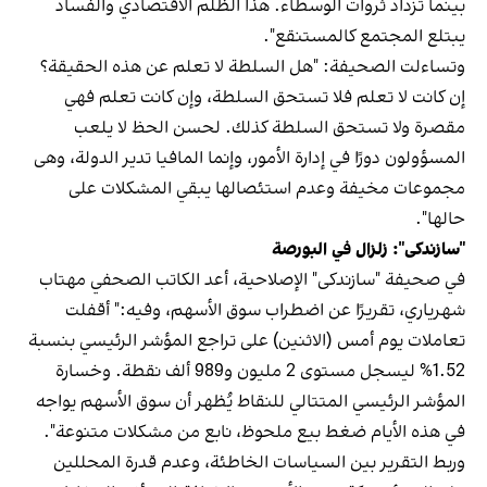
بينما تزداد ثروات الوسطاء. هذا الظلم الاقتصادي والفساد
يبتلع المجتمع كالمستنقع".
وتساءلت الصحيفة: "هل السلطة لا تعلم عن هذه الحقيقة؟
إن كانت لا تعلم فلا تستحق السلطة، وإن كانت تعلم فهي
مقصرة ولا تستحق السلطة كذلك. لحسن الحظ لا يلعب
المسؤولون دورًا في إدارة الأمور، وإنما المافيا تدير الدولة، وهى
مجموعات مخيفة وعدم استئصالها يبقي المشكلات على
حالها".
"سازندكى": زلزال في البورصة
في صحيفة "سازندكى" الإصلاحية، أعد الكاتب الصحفي مهتاب
شهرياري، تقريرًا عن اضطراب سوق الأسهم، وفيه:" أقفلت
تعاملات يوم أمس (الاثنين) على تراجع المؤشر الرئيسي بنسبة
1.52% ليسجل مستوى 2 مليون و989 ألف نقطة. وخسارة
المؤشر الرئيسي المتتالي للنقاط يُظهر أن سوق الأسهم يواجه
في هذه الأيام ضغط بيع ملحوظ، نابع من مشكلات متنوعة".
وربط التقرير بين السياسات الخاطئة، وعدم قدرة المحللين