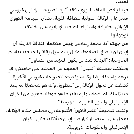
تمييز.
فيما يخص الملف النووي، فقد أثارت تصريحات رفائيل غروسي
مدير عام الوكالة الدولية للطاقة الذرية، بشأن البرنامج النووي
الإيراني، حفيظة واستياء الصحف الإيرانية على اختلاف
توجهاتها.
من جهته أكد محمد إسلامى رئيس منظمة الطاقة الذرية، أن
إيران لن ترضخ للضغوط. وقال إسماعيل بقائي المتحدث باسم
الخارجية: "الرد بلا شك لن يكون المزيد من التعاون".
وشككت صحيفة "كيهان"، المقربة من المرشد على خامنئي، في
نزاهة واستقلالية الوكالة، وكتبت: "تصريحات غروسي الأخيرة
كشفت عن تحول الوكالة إلى أسطورة، وأنه هو شخصيًا لم يعد
مديرًا عامًا لمنظمة دولية بقدر ما هو موظف معين من الكيان
الإسرائيلي والدول الغربية المهيمنة".
وكتبت صحيفة "عصر قانون" الأصولية، إن مجلس حكام الوكالة،
يعمل على استصدار قرار ضد إيران متأثرًا بتحفيز الكيان
الإسرائيلي والحكومات الأوروبية.