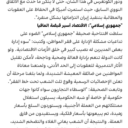
ودور الكونغرس في هذا الشأن، حتى لا يتكرر ما حدث مع الاتفاق
النووي السابق، حيث استمرت أميركا في الحفاظ على العقوبات
والمطالبة بتنفيذ إيران التزاماتها بشكل منفرد".
"جمهوري إسلامي": الاقتصاد أسير قبضة المافيا
سلطت افتتاحية صحيفة "جمهوري إسلامي" الضوء على
تداعيات مشكلة الإدارة على فقر المواطن، وكتبت: "سوء إدارة
بعض المديرين له نصيب كبير في خلق الأزمات الاقتصادية. ولو
كانت الدولة تنعم بإدارة فعالة وصحية وناجحة، لأمكن تقليل
الأثار التدميرية للعقوبات إلى الحد الأدنى، ولمنعنا معاناة
المواطنين من ضائقة المعيشة الشديدة، ولما بلغنا مرحلة أن
تعلن الإحصائيات الرسمية وقوع ثلث الشعب تحت خط الفقر".
وتابعت الصحيفة: "الوسطاء التجاريون سواء كانوا جهات
حكومية أو خاصة أو شبه الحكومية، يسيئون استغلال
ممتلكاتهم من العملة الأجنبية، ويستوردون السلع بأسعار
زهيدة، ثم يبيعونها بأسعار فلكية، ويستفيدون من فارق
العملة. والنتيجة أن الشعب يعاني الغلاء والتضخم الشديد،