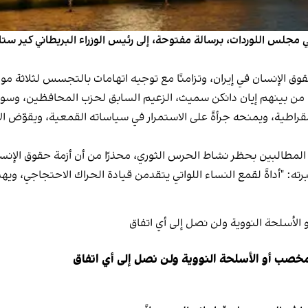
طاني وأعضاء في مجلس اللوردات، برسالة مفتوحة، إلى رئيس الوزراء البريطاني 
 الإنسان في إيران، وتزامنًا مع توجيه اتهامات بالتجسس لثلاثة مواط
من بينهم إيان دانكن سميث، الزعيم السابق لحزب المحافظين، وسويلا ب
ديمقراطية، ويمنحه جرأةً على الاستمرار في سياساته القمعية، ويقوّض ا
المطالبين بحظر نشاط الحرس الثوري، محذرًا من أن أزمة حقوق الإنسان 
رته: "أداةً لقمع النساء اللواتي يتقدمن قيادة الحراك الاحتجاجي، و
مخصب أو الأسلحة النووية ولن نصل إلى أي اتفاق