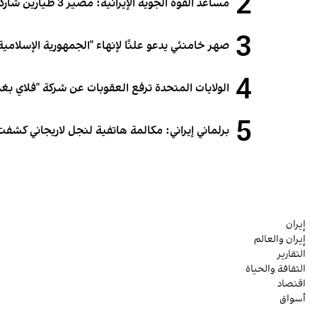
2
مساعد القوة الجوية الإيرانية: مصير 3 طيارين شاركوا في الهجوم على قطر لا يزال مجهولاً
3
صهر خامنئي يدعو علنًا لإنهاء "الجمهورية الإسلامية"
4
الولايات المتحدة ترفع العقوبات عن شركة "فلاي بغدا
5
برلماني إيراني: مكالمة هاتفية لنجل لاريجاني كشفت
إيران
إيران والعالم
التقارير
الثقافة والحياة
اقتصاد
أسواق