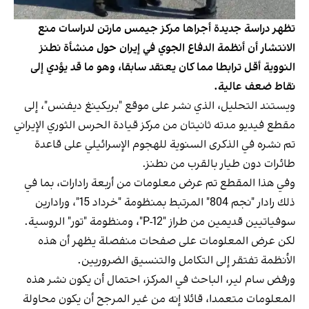
تظهر دراسة جديدة أجراها مركز جيمس مارتن لدراسات منع
الانتشار أن أنظمة الدفاع الجوي في إيران حول منشأة نطنز
النووية أقل ترابطا مما كان يعتقد سابقا، وهو ما قد يؤدي إلى
نقاط ضعف عالية.
ويستند التحليل، الذي نشر على موقع "بريكينغ ديفنس"، إلى
مقطع فيديو مدته ثانيتان من مركز قيادة الحرس الثوري الإيراني
تم نشره في الذكرى السنوية للهجوم الإسرائيلي على قاعدة
طائرات دون طيار بالقرب من نطنز.
وفي هذا المقطع تم عرض معلومات من أربعة رادارات، بما في
ذلك رادار "نجم 804" المرتبط بمنظومة "خرداد 15"، ورادارين
سوفياتيين قديمين من طراز "P-12"، ومنظومة "تور" الروسية.
لكن عرض المعلومات على صفحات منفصلة يظهر أن هذه
الأنظمة تفتقر إلى التكامل والتنسيق الضروريين.
ورفض سام لير، الباحث في المركز، احتمال أن يكون نشر هذه
المعلومات متعمدا، قائلا إنه من غير المرجح أن يكون محاولة