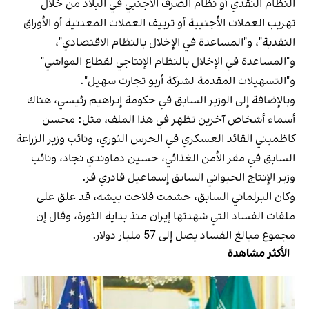
النظام النقدي أو نظام الصرف الأجنبي في البلاد من خلال
تهريب العملات الأجنبية أو تزييف العملات المعدنية أو الأوراق
النقدية"، و"المساعدة في الإخلال بالنظام الاقتصادي"،
و"المساعدة في الإخلال بالنظام الإنتاجي لقطاع المواشي"
و"التسهيلات المقدمة لشركة أريو تجارت سهيل".
وبالإضافة إلى الوزير السابق في حكومة إبراهيم رئيسي، هناك
أسماء أشخاص آخرين تظهر في هذا الملف، مثل: محسن
كاظميني القائد العسكري في الحرس الثوري، ونائب وزير الزراعة
السابق في مقر الأمن الغذائي، حسين دماوندي نجاد، ونائب
وزير الإنتاج الحيواني السابق إسماعيل قادري فر.
وكان البرلماني السابق، حشمت فلاحت بيشه، قد علق على
ملفات الفساد التي شهدتها إيران منذ بداية الثورة، وقال إن
مجموع مبالغ الفساد يصل إلى 57 مليار دولار.
الأكثر مشاهدة