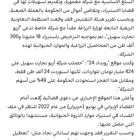
السلع الأساسية مع شركة مغمورة، وتقديم تسهيلات لها في
قضايا الاستيراد، وتقاضي أموال من الحكومة بالعملة الصعبة.
وبحسب تقرير هيئة التفتيش فقد وقعت المنظمة التعاونية
الريفية التابعة لوزارة الزراعة عقداً مع شركة خاصة تدعى "أريو
تجارت سهيل"، تم بموجبه الترخيص باستيراد 18 مليونا و300
ألف طن من المحاصيل الزراعية والموارد الحيوانية لهذه
الشركة.
وكتب موقع "رويداد 24": "حصلت شركة أريو تجارت سهيل على
424 مليار تومان للواردات، لكنها استوردت 24 ألف طن فقط،
ومقابل هذا العجز استحوذت الحكومة على 49% من أسهم
الشركة".
وأعلن هذا الموقع الإخباري عن دعوى قضائية رُفعت أمام
القضاء الإيراني في يونيو (حزيران) من عام 2022 للنظر في ملف
الفساد في استيراد موارد الثروة الحيوانية، مستشهدا بالوثائق
التي حصل عليها.
وحسب التقرير فقد وجهت تهم لساداتي نجاد مثل: "تعطيل