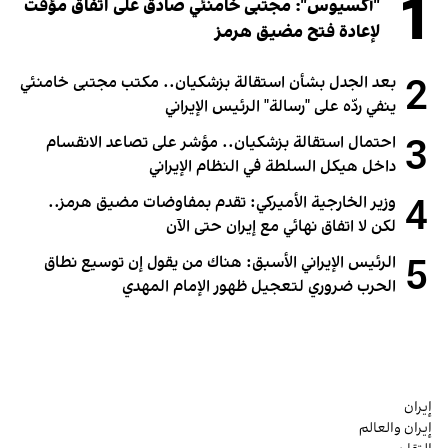
1
"أكسيوس": مجتبى خامنئي صادق على اتفاق مؤقت
لإعادة فتح مضيق هرمز
2
بعد الجدل بشأن استقالة بزشكيان.. مكتب مجتبى خامنئي
ينفي ردّه على "رسالة" الرئيس الإيراني
3
احتمال استقالة بزشكيان.. مؤشر على تصاعد الانقسام
داخل هيكل السلطة في النظام الإيراني
4
وزير الخارجية الأميركي: تقدم بمفاوضات مضيق هرمز..
لكن لا اتفاق نهائي مع إيران حتى الآن
5
الرئيس الإيراني الأسبق: هناك من يقول إن توسيع نطاق
الحرب ضروري لتعجيل ظهور الإمام المهدي
إيران
إيران والعالم