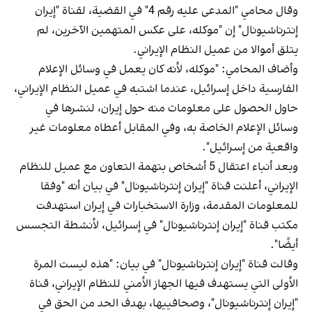
وقال محامي "المدعى عليه رقم 4" في القضية، لقناة "إيران
إنترناشيونال" إن "موكله، على عكس المتهمين الآخرين، لم
يتلق أموالا من عميل النظام الإيراني.
وأضاف المحامي: "موكله، لأنه كان يعمل في وسائل الإعلام
الفارسية داخل إسرائيل، عندما اشتبه في عميل النظام الإيراني،
حاول الحصول على معلومات منه حول إيران، لنشرها في
وسائل الإعلام الخاصة به، وفي المقابل أعطاه معلومات غير
واقعية من إسرائيل".
وبعد أنباء اعتقال 5 أشخاص بتهمة التعاون مع عميل للنظام
الإيراني، أعلنت قناة "إيران إنترناشيونال" في بيان أنه "وفقا
للمعلومات المقدمة، وزارة الاستخبارات في إيران استهدفت
مكتب قناة "إيران إنترناشيونال" في إسرائيل، لأنشطة التجسس
أيضًا".
وقالت قناة "إيران إنترناشيونال" في بيان: "هذه ليست المرة
الأولى التي يستهدف فيها الجهاز الأمني للنظام الإيراني، قناة
"إيران إنترناشيونال"، وصحافييها، بهدف الحد من الحق في