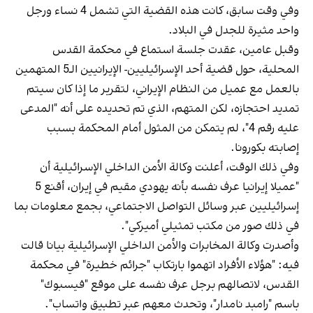
وفي وقت سابق، كانت هذه القضية التي تشمل 4 نساء ورجل
واحد مثيرة للجدل في البلاد.
وقبل عامين، عقدت جلسة استماع في محكمة القدس
المحلية، حول قضية أحد الإسرائيليين- الإيرانيين الـ5 المتهمين
بالعمل مع عميل من النظام الإيراني، لتقرير ما إذا كان سيتم
تمديد احتجازه، لكن المتهم، الذي تم تحديده على أنه "المدعى
عليه رقم 4"، لم يتمكن من المثول أمام المحكمة بسبب
إصابته بكورونا.
وفي ذلك الوقت، أعلنت وكالة الأمن الداخلي الإسرائيلية أن
"عميلا إيرانيا عرف نفسه بأنه يهودي مقيم في إيران، أقنع 5
إسرائيليين عبر وسائل التواصل الاجتماعي، بجمع معلومات بما
في ذلك صور من مكتب تمثيلي أميركي".
وأصدرت وكالة المخابرات والأمن الداخلي الإسرائيلية بيانا قالت
فيه: "هؤلاء الأفراد اتهموا بارتكاب "جرائم خطيرة" في محكمة
القدس، لاتصالهم برجل عرف نفسه على موقع "فيسبوك"
باسم "رامبد نامدار"، وتحدث معهم عبر تطبيق واتساب".