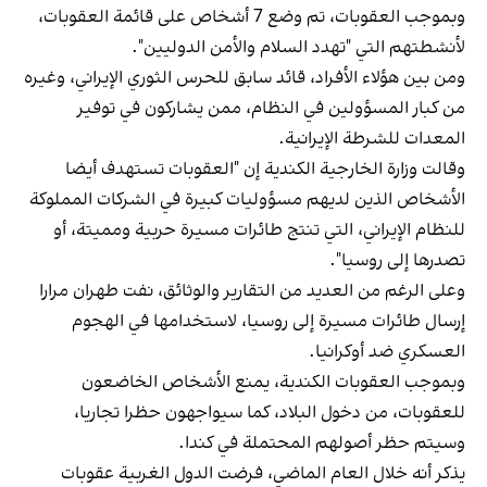
وبموجب العقوبات، تم وضع 7 أشخاص على قائمة العقوبات،
لأنشطتهم التي "تهدد السلام والأمن الدوليين".
ومن بين هؤلاء الأفراد، قائد سابق للحرس الثوري الإيراني، وغيره
من كبار المسؤولين في النظام، ممن يشاركون في توفير
المعدات للشرطة الإيرانية.
وقالت وزارة الخارجية الكندية إن "العقوبات تستهدف أيضا
الأشخاص الذين لديهم مسؤوليات كبيرة في الشركات المملوكة
للنظام الإيراني، التي تنتج طائرات مسيرة حربية ومميتة، أو
تصدرها إلى روسيا".
وعلى الرغم من العديد من التقارير والوثائق، نفت طهران مرارا
إرسال طائرات مسيرة إلى روسيا، لاستخدامها في الهجوم
العسكري ضد أوكرانيا.
وبموجب العقوبات الكندية، يمنع الأشخاص الخاضعون
للعقوبات، من دخول البلاد، كما سيواجهون حظرا تجاريا،
وسيتم حظر أصولهم المحتملة في كندا.
يذكر أنه خلال العام الماضي، فرضت الدول الغربية عقوبات