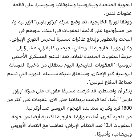
العربية المتحدة وبيلاروسيا وسلوفاكيا وسويسرا، على قائمة
عقوبات لندن.
ووفقا لوزارة الخارجية، تم وضع شركة "برآور بارس" الإيرانية و7
من مسؤوليها على قائمة العقوبات في البلاد، لدورهم في
البحث والتطوير وإنتاج طائرات مسيرة للحرس الثوري الإيراني.
وقال وزير الخارجية البريطاني، جيمس كليفرلي، مشيرًا إلى
حزمة العقوبات الجديدة للبلاد، ضد الدعم العسكري الأجنبي
لروسيا: "العقوبات التاريخية اليوم ستقلل من ذخيرة الترسانة
الروسية قدر الإمكان، وستغلق شبكة سلسلة التوريد التي تدعم
صناعة الدفاع لبوتين".
يذكر أن واشنطن، قد فرضت مسبقًا عقوبات على شركة "برآور
بارس" أيضًا. كما فرضت بريطانيا حتى الآن، عقوبات على أكثر من
1600 فرد وكيان، منذ بدء الهجوم الروسي ضد أوكرانيا.
من ناحية أخرى، أعلنت وزارة الخارجية الكندية أيضا عن حزمة
العقوبات الـ13 ضد النظام الإيراني، تماشيا مع الاتحاد الأوروبي
وبريطانيا، وأميركا.