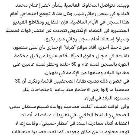
وبينما تتواصل المخاوف العالمية بشأن خطر إعدام محمد
قبادلو في سجن رجائي شهر، وكان هناك تجمع احتجاجي أمام
هذا السجن في الأيام الماضية، فإن التقارير ومقاطع الفيديو
المنشورة في الفضاء الإلكتروني تتحدث عن انتشار قوات قمعية
وسيارة إسعاف أمام سجن رجائي شهر بكرج.
من ناحية أخرى، أفاد موقع "هرانا" الإخباري بأن ليلى منصور،
ناشطة في مجال حقوق المرأة، حُكم عليها من قبل محكمة
الثورة بالسجن لمدة عام و 50 جلدة وحظر لمدة عامين على
مغادرة البلاد ومنعها من الإقامة في طهران.
في غضون ذلك نشرت نقابة الصحفيين قائمة وذكرت أن 30
صحفيا ما زالوا رهن الاحتجاز منذ بداية الاحتجاجات على
مستوى البلاد في إيران.
وفي الوقت نفسه، أعلنت محامية ووالدة نسيم سلطان بيغي،
الصحفي والناشط الطلابي، في تغريدات منفصلة، أنه تم
اعتقاله أثناء مغادرته البلاد في "مطار خميني"، وقالت إنه لا
توجد معلومات عن مكان وجوده. كما تمت مصادرة متعلقات