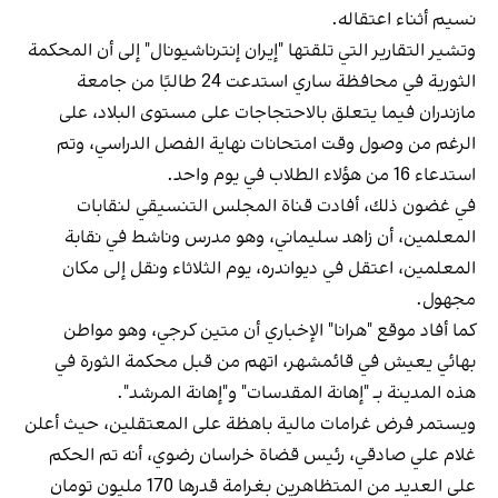
نسيم أثناء اعتقاله.
وتشير التقارير التي تلقتها "إيران إنترناشيونال" إلى أن المحكمة
الثورية في محافظة ساري استدعت 24 طالبًا من جامعة
مازندران فيما يتعلق بالاحتجاجات على مستوى البلاد، على
الرغم من وصول وقت امتحانات نهاية الفصل الدراسي، وتم
استدعاء 16 من هؤلاء الطلاب في يوم واحد.
في غضون ذلك، أفادت قناة المجلس التنسيقي لنقابات
المعلمين، أن زاهد سليماني، وهو مدرس وناشط في نقابة
المعلمين، اعتقل في ديواندره، يوم الثلاثاء ونقل إلى مكان
مجهول.
كما أفاد موقع "هرانا" الإخباري أن متين كرجي، وهو مواطن
بهائي يعيش في قائمشهر، اتهم من قبل محكمة الثورة في
هذه المدينة بـ "إهانة المقدسات" و"إهانة المرشد".
ويستمر فرض غرامات مالية باهظة على المعتقلين، حيث أعلن
غلام علي صادقي، رئيس قضاة خراسان رضوي، أنه تم الحكم
على العديد من المتظاهرين بغرامة قدرها 170 مليون تومان