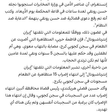
إنستغرام، أن عناصر الأمن في وزارة المخابرات استجوبوا نجله
حسن رونقي لعدة ساعات في قاعة المحكمة يوم الأربعاء. وكتب
أنه تم رفع دعوى قضائية ضد حسن رونقي بتهمة "الدعاية ضد
النظام".
في غضون ذلك، ووفقًا للمعلومات التي تلقتها "إيران
إنترناشيونال"، فإن فاطمة حربي، المتظاهرة التي أضربت عن
الطعام في سجن كجويي كرج، مصابة بالتهاب معوي. وهي أم
لطفلين وقد حكم عليها بالسجن 5 سنوات ونفي لمدة عامين
لأنها لم تكن ترتدي الحجاب.
من ناحية أخرى، تشير المعلومات التي تلقتها "إيران
إنترناشيونال" إلى انتهاء إضراب 15 متظاهرة عن الطعام
مسجونات في سجن كجويي بكرج.
وأكد حسين فضلي هريكندي، رئيس قضاة محافظة ألبرز، انتهاء
إضراب عدد من السجينات في سجن كجويي، وقال إن انتهاء هذا
الإضراب كان برغبة من السجينات أنفسهن ولم يكن هناك أي
تهديد.