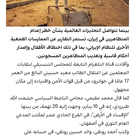
بينما تتواصل التحذيرات العالمية بشأن خطر إعدام
المتظاهرين في إيران، تستمر التقارير عن الممارسات القمعية
الأخرى للنظام الإيراني، بما في ذلك اختطاف الأطفال وإصدار
أحكام قاسية وتعذيب المتظاهرين المسجونين.
وأفادت قناة التلغرام التابعة للمجلس التنسيقي لنقابات
المعلمين عن اعتقال الطالب معيد حسيني البالغ من العمر
17 عامًا في جوانرود من قبل قوات الأمن واقتياده إلى مكان
مجهول.
كما قال محمد مقيمي، محامي الناشط السياسي حشمت الله
طبرزدي، إنه في 10 يناير، وجهت إليه 20 تهمة، من بينها
"الإفساد في الأرض"، في الفرع الحادي عشر لمكتب المدعي
العام الثوري في أصفهان.
وكتب أحمد رونقي، والد حسين رونقي، في حسابه على