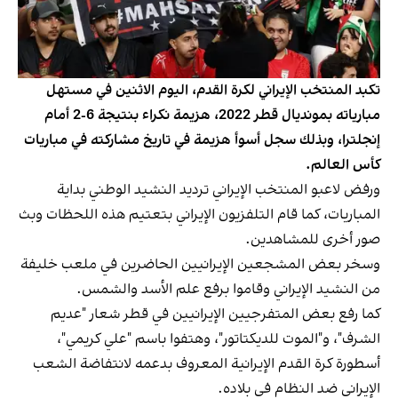
تكبد المنتخب الإيراني لكرة القدم، اليوم الاثنين في مستهل
مبارياته بمونديال قطر 2022، هزيمة نكراء بنتيجة 6-2 أمام
إنجلترا، وبذلك سجل أسوأ هزيمة في تاريخ مشاركته في مباريات
كأس العالم.
ورفض لاعبو المنتخب الإيراني ترديد النشيد الوطني بداية
المباريات، كما قام التلفزيون الإيراني بتعتيم هذه اللحظات وبث
صور أخرى للمشاهدين.
وسخر بعض المشجعين الإيرانيين الحاضرين في ملعب خليفة
من النشيد الإيراني وقاموا برفع علم الأسد والشمس.
كما رفع بعض المتفرجيين الإيرانيين في قطر شعار "عديم
الشرف"، و"الموت للديكتاتور"، وهتفوا باسم "علي كريمي"،
أسطورة كرة القدم الإيرانية المعروف بدعمه لانتفاضة الشعب
الإيراني ضد النظام في بلاده.