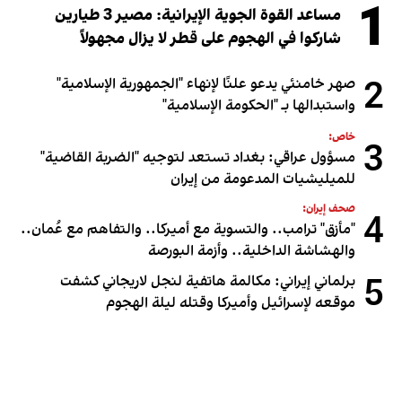
1
مساعد القوة الجوية الإيرانية: مصير 3 طيارين
شاركوا في الهجوم على قطر لا يزال مجهولاً
2
صهر خامنئي يدعو علنًا لإنهاء "الجمهورية الإسلامية"
واستبدالها بـ "الحكومة الإسلامية"
خاص:
3
مسؤول عراقي: بغداد تستعد لتوجيه "الضربة القاضية"
للميليشيات المدعومة من إيران
صحف إيران:
4
"مأزق" ترامب.. والتسوية مع أميركا.. والتفاهم مع عُمان..
والهشاشة الداخلية.. وأزمة البورصة
5
برلماني إيراني: مكالمة هاتفية لنجل لاريجاني كشفت
موقعه لإسرائيل وأميركا وقتله ليلة الهجوم