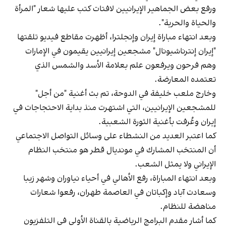
ورفع بعض الجماهير الإيرانيين لافتات كتب عليها شعار "المرأة
والحياة والحرية".
وبعد انتهاء مباراة إيران وإنجلترا، أظهرت مقاطع فيديو تلقتها
"إيران إنترناشيونال" مشجعين إيرانيين يقيمون في الإمارات
وهم فرحون ويرفعون علم بعلامة الأسد والشمس الذي
تعتمده المعارضة.
وخارج ملعب خليفة في الدوحة، تم بث أغنية "من أجل"
للمشجعين الإيرانيين، التي اشتهرت منذ بداية الاحتجاجات في
إيران وعُرفت بأغنية الثورة الشعبية.
كما اعتبر العديد من النشطاء على وسائل التواصل الاجتماعي
أن المنتخب المشارك في مونديال قطر هو منتخب النظام
الإيراني ولا يمثل الشعب.
وبعد انتهاء المباراة، رفع الأهالي في أحياء نياوران وشهر زيبا
وسعادت آباد وإكباتان في العاصمة طهران، رفعوا شعارات
مناهضة للنظام.
كما أشار مقدم البرامج الرياضية بالقناة الأولى في التلفزيون