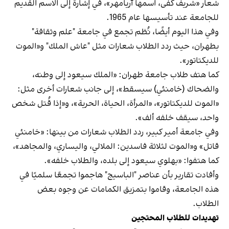
شعار «شريف كفى، اسمها آريامهر»، في إشارة إلى الاسم القديم
للجامعة عند تأسيسها عام 1965.
وفي هذا اليوم أيضًا، نُظم تجمع في جامعة "علم وثقافة"
بطهران، حيث ردد الطلاب شعارات مثل "عاش الملك" و«الموت
للديكتاتور».
كما هتف طلاب جامعة طهران: «الملك سيعود إلى وطنه،
والضحاك (خامنئي) سيسقط»، إلى جانب شعارات أخرى مثل:
«الموت للديكتاتور»، «المرأة، الحياة، الحرية»، و«إذا قُتل شخص
واحد، سيقف خلفه ألف».
وفي جامعة أمير كبير، ردد الطلاب شعارات من بينها: «خامنئي
قاتل» و«الموت لثلاثة فاسدين: الملالي، واليساري، والمجاهد»،
كما هتفوا: «بهلوي سيعود إلى بلده، والطلاب خلفه».
وأفادت تقارير بأن عناصر "الباسيج" هاجموا تجمعًا سلميًا في
هذه الجامعة، وقاموا بتمزيق الكمامات عن وجوه بعض
الطلاب.
تهديدات للطلاب المحتجين