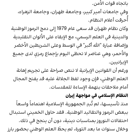
باتجاه قوات الأمن.
وفي جامعات أمير كبير، وجامعة طهران، وجامعة الزهراء،
أُحرقت أعلام النظام.
وكان نظام طهران قد سعى عام 1979 إلى دمج الرموز الوطنية
والدينية في العلم الرسمي، مع الإبقاء على الألوان التقليدية
وإضافة عبارة "الله أكبر" في الوسط وعلى الشريطين الأخضر
والأحمر، وهي عناصر لا تحظى اليوم بإجماع رمزي لدى جميع
الإيرانيين.
ورغم أن القوانين الإيرانية لا تنص صراحة على تجريم إهانة
العلم الوطني، فإن وجود لفظ الجلالة عليه قد يفتح المجال
أمام ملاحقات بتهمة الإساءة للمقدسات.
النظام الإسلامي في مواجهة إيران
منذ تأسيسها، لم تُبدِ الجمهورية الإسلامية اهتماماً واسعاً
ببعض الرموز والتقاليد الوطنية. فقد حاول الخميني استبدال
احتفالات النوروز بمناسبات دينية، دون أن ينجح في ذلك.
وخلال سنوات ما بعد الثورة، لم يحظَ العلم الوطني بحضور بارز