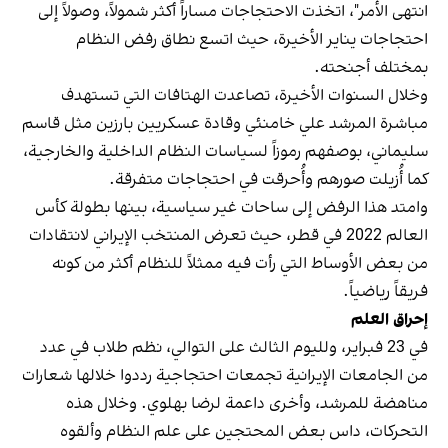
انتهى الأمر"، اتخذت الاحتجاجات مساراً أكثر شمولاً، وصولاً إلى
احتجاجات يناير الأخيرة، حيث اتسع نطاق رفض النظام
بمختلف أجنحته.
وخلال السنوات الأخيرة، تصاعدت الهتافات التي تستهدف
مباشرة المرشد علي خامنئي وقادة عسكريين بارزين مثل قاسم
سليماني، بوصفهم رموزاً لسياسات النظام الداخلية والخارجية،
كما أُزيلت صورهم وأُحرقت في احتجاجات متفرقة.
وامتد هذا الرفض إلى ساحات غير سياسية، بينها بطولة كأس
العالم 2022 في قطر، حيث تعرض المنتخب الإيراني لانتقادات
من بعض الأوساط التي رأت فيه ممثلاً للنظام أكثر من كونه
فريقاً رياضياً.
إحراق العلم
في 23 فبراير، ولليوم الثالث على التوالي، نظم طلاب في عدد
من الجامعات الإيرانية تجمعات احتجاجية رددوا خلالها شعارات
مناهضة للمرشد، وأخرى داعمة لرضا بهلوي. وخلال هذه
التحركات، داس بعض المحتجين على علم النظام وألقوه