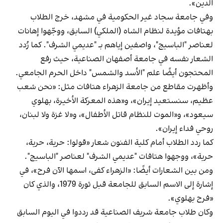
الدين».
وفي جامعة سجاد غير الحكومية في مشهد، خرج الطلاب
بهتافات مؤيدة لنظام الشاه (الملكي) السابق، ووجّهوا إهانات
لعناصر "الباسيج"، واصفين إياهم بـ "عديمي الشرف". كما رُدد
الشعار نفسه في جامعة أصفهان الصناعية، حيث رفع
المحتجون أيضًا علم "الأسد والشمس" داخل الحرم الجامعي.
وأظهرت مقاطع من جامعة الزهراء هتافات مثل: «نحن شعب
عظيم، سنستعيد إيران»، و«هذه المعركة الأخيرة، بهلوي
سيعود»، و«الموت للنظام قاتل الأطفال»، و«لا غزة ولا لبنان،
روحي فداء إيران».
كما ردد الطلاب أمام كلية الفنون شعار «قولوا: حرية، حرية،
حرية»، ووجهوا هتافات "عديمي الشرف" لعناصر "الباسيج".
ومن بين الشعارات أيضًا: «الزهراء كفى، اسمها الآن فرح»، في
إشارة إلى الاسم السابق للجامعة قبل ثورة 1979، والذي كان
«فرح بهلوي».
وكان طلاب جامعة شريف الصناعية قد رددوا في اليوم السابق