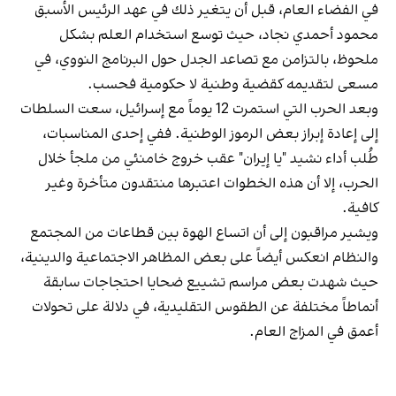
في الفضاء العام، قبل أن يتغير ذلك في عهد الرئيس الأسبق
محمود أحمدي‌ نجاد، حيث توسع استخدام العلم بشكل
ملحوظ، بالتزامن مع تصاعد الجدل حول البرنامج النووي، في
مسعى لتقديمه كقضية وطنية لا حكومية فحسب.
وبعد الحرب التي استمرت 12 يوماً مع إسرائيل، سعت السلطات
إلى إعادة إبراز بعض الرموز الوطنية. ففي إحدى المناسبات،
طُلب أداء نشيد "يا إيران" عقب خروج خامنئي من ملجأ خلال
الحرب، إلا أن هذه الخطوات اعتبرها منتقدون متأخرة وغير
كافية.
ويشير مراقبون إلى أن اتساع الهوة بين قطاعات من المجتمع
والنظام انعكس أيضاً على بعض المظاهر الاجتماعية والدينية،
حيث شهدت بعض مراسم تشييع ضحايا احتجاجات سابقة
أنماطاً مختلفة عن الطقوس التقليدية، في دلالة على تحولات
أعمق في المزاج العام.