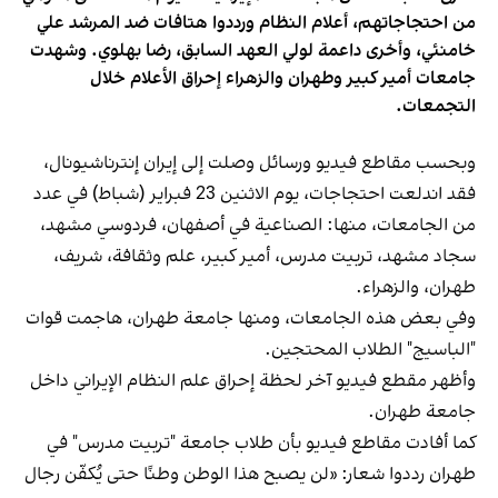
من احتجاجاتهم، أعلام النظام ورددوا هتافات ضد المرشد علي
خامنئي، وأخرى داعمة لولي العهد السابق، رضا بهلوي. وشهدت
جامعات أمير كبير وطهران والزهراء إحراق الأعلام خلال
التجمعات.
وبحسب مقاطع فيديو ورسائل وصلت إلى إيران إنترناشيونال،
فقد اندلعت احتجاجات، يوم الاثنين 23 فبراير (شباط) في عدد
من الجامعات، منها: الصناعية في أصفهان، فردوسي مشهد،
سجاد مشهد، تربيت مدرس، أمير كبير، علم وثقافة، شريف،
طهران، والزهراء.
وفي بعض هذه الجامعات، ومنها جامعة طهران، هاجمت قوات
"الباسيج" الطلاب المحتجين.
وأظهر مقطع فيديو آخر لحظة إحراق علم النظام الإيراني داخل
جامعة طهران.
كما أفادت مقاطع فيديو بأن طلاب جامعة "تربيت مدرس" في
طهران رددوا شعار: «لن يصبح هذا الوطن وطنًا حتى يُكفّن رجال