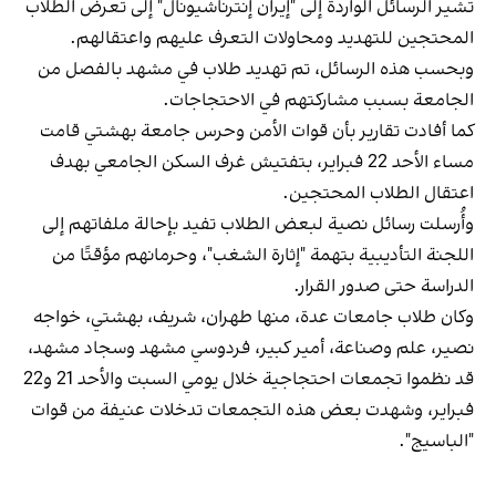
تشير الرسائل الواردة إلى "إيران إنترناشيونال" إلى تعرض الطلاب
المحتجين للتهديد ومحاولات التعرف عليهم واعتقالهم.
وبحسب هذه الرسائل، تم تهديد طلاب في مشهد بالفصل من
الجامعة بسبب مشاركتهم في الاحتجاجات.
كما أفادت تقارير بأن قوات الأمن وحرس جامعة بهشتي قامت
مساء الأحد 22 فبراير، بتفتيش غرف السكن الجامعي بهدف
اعتقال الطلاب المحتجين.
وأُرسلت رسائل نصية لبعض الطلاب تفيد بإحالة ملفاتهم إلى
اللجنة التأديبية بتهمة "إثارة الشغب"، وحرمانهم مؤقتًا من
الدراسة حتى صدور القرار.
وكان طلاب جامعات عدة، منها طهران، شريف، بهشتي، خواجه
نصير، علم وصناعة، أمير كبير، فردوسي مشهد وسجاد مشهد،
قد نظموا تجمعات احتجاجية خلال يومي السبت والأحد 21 و22
فبراير، وشهدت بعض هذه التجمعات تدخلات عنيفة من قوات
"الباسيج".