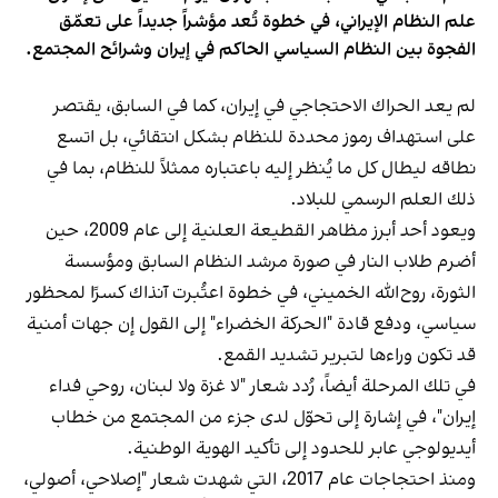
علم النظام الإيراني، في خطوة تُعد مؤشراً جديداً على تعمّق
الفجوة بين النظام السياسي الحاكم في إيران وشرائح المجتمع.
لم يعد الحراك الاحتجاجي في إيران، كما في السابق، يقتصر
على استهداف رموز محددة للنظام بشكل انتقائي، بل اتسع
نطاقه ليطال كل ما يُنظر إليه باعتباره ممثلاً للنظام، بما في
ذلك العلم الرسمي للبلاد.
ويعود أحد أبرز مظاهر القطيعة العلنية إلى عام 2009، حين
أضرم طلاب النار في صورة مرشد النظام السابق ومؤسسة
الثورة، روح‌الله الخميني، في خطوة اعتُبرت آنذاك كسرًا لمحظور
سياسي، ودفع قادة "الحركة الخضراء" إلى القول إن جهات أمنية
قد تكون وراءها لتبرير تشديد القمع.
في تلك المرحلة أيضاً، رُدد شعار "لا غزة ولا لبنان، روحي فداء
إيران"، في إشارة إلى تحوّل لدى جزء من المجتمع من خطاب
أيديولوجي عابر للحدود إلى تأكيد الهوية الوطنية.
ومنذ احتجاجات عام 2017، التي شهدت شعار "إصلاحي، أصولي،