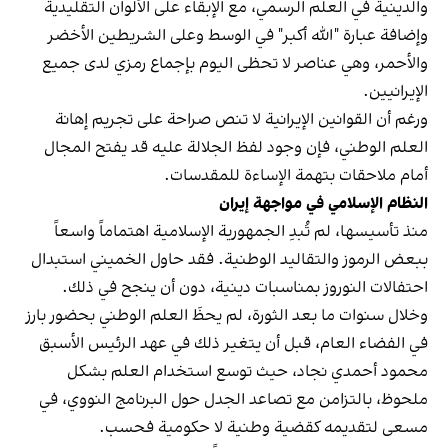
والدينية في العلم الرسمي، مع الإبقاء على الألوان التقليدية
وإضافة عبارة "الله أكبر" في الوسط وعلى الشريطين الأخضر
والأحمر، وهي عناصر لا تحظى اليوم بإجماع رمزي لدى جميع
الإيرانيين.
ورغم أن القوانين الإيرانية لا تنص صراحة على تجريم إهانة
العلم الوطني، فإن وجود لفظ الجلالة عليه قد يفتح المجال
أمام ملاحقات بتهمة الإساءة للمقدسات.
النظام الإسلامي في مواجهة إيران
منذ تأسيسها، لم تُبدِ الجمهورية الإسلامية اهتماماً واسعاً
ببعض الرموز والتقاليد الوطنية. فقد حاول الخميني استبدال
احتفالات النوروز بمناسبات دينية، دون أن ينجح في ذلك.
وخلال سنوات ما بعد الثورة، لم يحظَ العلم الوطني بحضور بارز
في الفضاء العام، قبل أن يتغير ذلك في عهد الرئيس الأسبق
محمود أحمدي‌ نجاد، حيث توسع استخدام العلم بشكل
ملحوظ، بالتزامن مع تصاعد الجدل حول البرنامج النووي، في
مسعى لتقديمه كقضية وطنية لا حكومية فحسب.