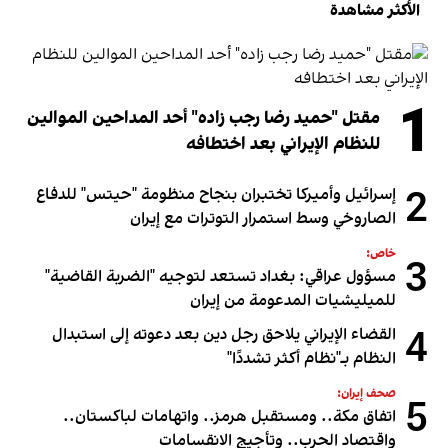
الأكثر مشاهدة
1
مقتل "حميد رضا رجب زاده" أحد المداحين الموالين
للنظام الإيراني بعد اختطافه
2
إسرائيل وأميركا تختبران بنجاح منظومة "حيتس" للدفاع
الصاروخي وسط استمرار التوترات مع إيران
خاص:
3
مسؤول عراقي: بغداد تستعد لتوجيه "الضربة القاضية"
للميليشيات المدعومة من إيران
4
القضاء الإيراني يلاحق رجل دين بعد دعوته إلى استبدال
النظام بـ"نظام أكثر تشددًا"
صحف إيران:
5
اتفاق مكة.. ومستقبل هرمز.. واتهامات لباكستان..
واقتصاد الحرب.. وتأجيج الانقسامات