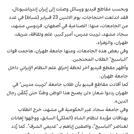
وبحسب مقاطع فيديو ورسائل وصلت إلى إيران إنترناشيونال،
فقد اندلعت احتجاجات، يوم الاثنين 23 فبراير (شباط) في عدد
من الجامعات، منها: الصناعية في أصفهان، فردوسي مشهد،
سجاد مشهد، تربيت مدرس، أمير كبير، علم وثقافة، شريف،
طهران، والزهراء.
وفي بعض هذه الجامعات، ومنها جامعة طهران، هاجمت قوات
"الباسيج" الطلاب المحتجين.
وأظهر مقطع فيديو آخر لحظة إحراق علم النظام الإيراني داخل
جامعة طهران.
كما أفادت مقاطع فيديو بأن طلاب جامعة "تربيت مدرس" في
طهران رددوا شعار: «لن يصبح هذا الوطن وطنًا حتى يُكفّن رجال
الدين».
وفي جامعة سجاد غير الحكومية في مشهد، خرج الطلاب
بهتافات مؤيدة لنظام الشاه (الملكي) السابق، ووجّهوا إهانات
لعناصر "الباسيج"، واصفين إياهم بـ "عديمي الشرف". كما رُدد