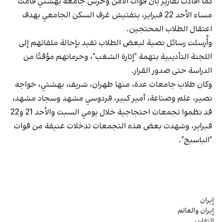
كما أفادت تقارير بأن قوات الأمن وحرس جامعة بهشتي قامت
مساء الأحد 22 فبراير، بتفتيش غرف السكن الجامعي بهدف
اعتقال الطلاب المحتجين.
وأُرسلت رسائل نصية لبعض الطلاب تفيد بإحالة ملفاتهم إلى
اللجنة التأديبية بتهمة "إثارة الشغب"، وحرمانهم مؤقتًا من
الدراسة حتى صدور القرار.
وكان طلاب جامعات عدة، منها طهران، شريف، بهشتي، خواجه
نصير، علم وصناعة، أمير كبير، فردوسي مشهد وسجاد مشهد،
قد نظموا تجمعات احتجاجية خلال يومي السبت والأحد 21 و22
فبراير، وشهدت بعض هذه التجمعات تدخلات عنيفة من قوات
"الباسيج".
إيران
إيران والعالم
التقارير