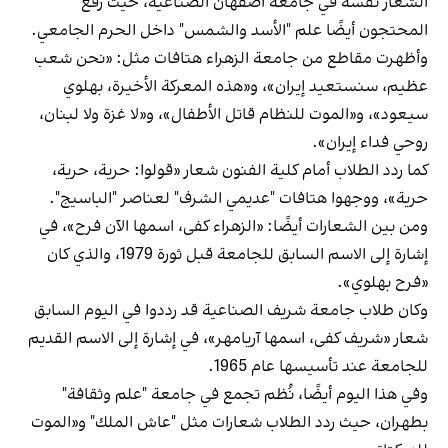
الشعار نفسه في جامعة أصفهان الصناعية، حيث رفع
المحتجون أيضًا علم "الأسد والشمس" داخل الحرم الجامعي.
وأظهرت مقاطع من جامعة الزهراء هتافات مثل: «نحن شعب
عظيم، سنستعيد إيران»، و«هذه المعركة الأخيرة، بهلوي
سيعود»، و«الموت للنظام قاتل الأطفال»، و«لا غزة ولا لبنان،
روحي فداء إيران».
كما ردد الطلاب أمام كلية الفنون شعار «قولوا: حرية، حرية،
حرية»، ووجهوا هتافات "عديمي الشرف" لعناصر "الباسيج".
ومن بين الشعارات أيضًا: «الزهراء كفى، اسمها الآن فرح»، في
إشارة إلى الاسم السابق للجامعة قبل ثورة 1979، والذي كان
«فرح بهلوي».
وكان طلاب جامعة شريف الصناعية قد رددوا في اليوم السابق
شعار «شريف كفى، اسمها آريامهر»، في إشارة إلى الاسم القديم
للجامعة عند تأسيسها عام 1965.
وفي هذا اليوم أيضًا، نُظم تجمع في جامعة "علم وثقافة"
بطهران، حيث ردد الطلاب شعارات مثل "عاش الملك" و«الموت