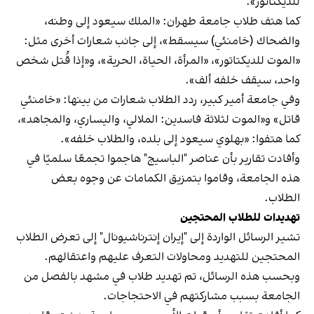
للديكتاتور».
كما هتف طلاب جامعة طهران: «الملك سيعود إلى وطنه،
والضحاك (خامنئي) سيسقط»، إلى جانب شعارات أخرى مثل:
«الموت للديكتاتور»، «المرأة، الحياة، الحرية»، و«إذا قُتل شخص
واحد، سيقف خلفه ألف».
وفي جامعة أمير كبير، ردد الطلاب شعارات من بينها: «خامنئي
قاتل» و«الموت لثلاثة فاسدين: الملالي، واليساري، والمجاهد»،
كما هتفوا: «بهلوي سيعود إلى بلده، والطلاب خلفه».
وأفادت تقارير بأن عناصر "الباسيج" هاجموا تجمعًا سلميًا في
هذه الجامعة، وقاموا بتمزيق الكمامات عن وجوه بعض
الطلاب.
تهديدات للطلاب المحتجين
تشير الرسائل الواردة إلى "إيران إنترناشيونال" إلى تعرض الطلاب
المحتجين للتهديد ومحاولات التعرف عليهم واعتقالهم.
وبحسب هذه الرسائل، تم تهديد طلاب في مشهد بالفصل من
الجامعة بسبب مشاركتهم في الاحتجاجات.