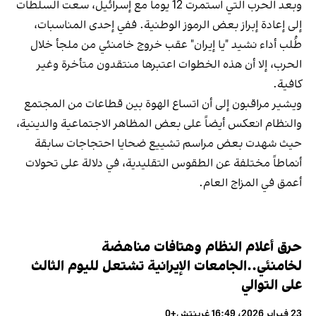
وبعد الحرب التي استمرت 12 يوماً مع إسرائيل، سعت السلطات
إلى إعادة إبراز بعض الرموز الوطنية. ففي إحدى المناسبات،
طُلب أداء نشيد "يا إيران" عقب خروج خامنئي من ملجأ خلال
الحرب، إلا أن هذه الخطوات اعتبرها منتقدون متأخرة وغير
كافية.
ويشير مراقبون إلى أن اتساع الهوة بين قطاعات من المجتمع
والنظام انعكس أيضاً على بعض المظاهر الاجتماعية والدينية،
حيث شهدت بعض مراسم تشييع ضحايا احتجاجات سابقة
أنماطاً مختلفة عن الطقوس التقليدية، في دلالة على تحولات
أعمق في المزاج العام.
حرق أعلام النظام وهتافات مناهضة
لخامنئي..الجامعات الإيرانية تشتعل لليوم الثالث
على التوالي
23 فبراير 2026، 16:49 غرينتش+0