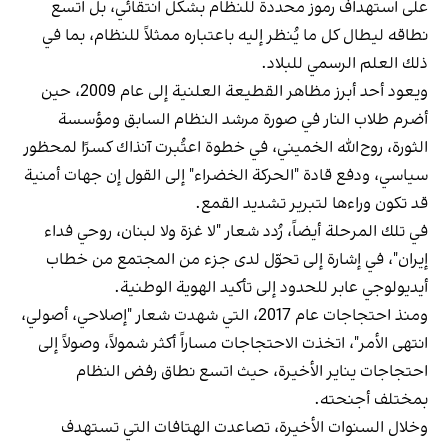
على استهداف رموز محددة للنظام بشكل انتقائي، بل اتسع
نطاقه ليطال كل ما يُنظر إليه باعتباره ممثلاً للنظام، بما في
ذلك العلم الرسمي للبلاد.
ويعود أحد أبرز مظاهر القطيعة العلنية إلى عام 2009، حين
أضرم طلاب النار في صورة مرشد النظام السابق ومؤسسة
الثورة، روح‌الله الخميني، في خطوة اعتُبرت آنذاك كسرًا لمحظور
سياسي، ودفع قادة "الحركة الخضراء" إلى القول إن جهات أمنية
قد تكون وراءها لتبرير تشديد القمع.
في تلك المرحلة أيضاً، رُدد شعار "لا غزة ولا لبنان، روحي فداء
إيران"، في إشارة إلى تحوّل لدى جزء من المجتمع من خطاب
أيديولوجي عابر للحدود إلى تأكيد الهوية الوطنية.
ومنذ احتجاجات عام 2017، التي شهدت شعار "إصلاحي، أصولي،
انتهى الأمر"، اتخذت الاحتجاجات مساراً أكثر شمولاً، وصولاً إلى
احتجاجات يناير الأخيرة، حيث اتسع نطاق رفض النظام
بمختلف أجنحته.
وخلال السنوات الأخيرة، تصاعدت الهتافات التي تستهدف