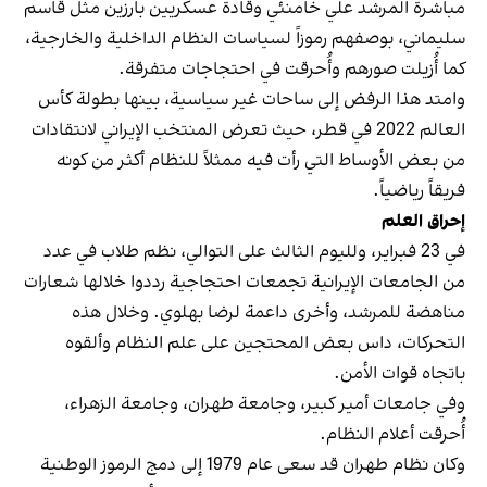
مباشرة المرشد علي خامنئي وقادة عسكريين بارزين مثل قاسم
سليماني، بوصفهم رموزاً لسياسات النظام الداخلية والخارجية،
كما أُزيلت صورهم وأُحرقت في احتجاجات متفرقة.
وامتد هذا الرفض إلى ساحات غير سياسية، بينها بطولة كأس
العالم 2022 في قطر، حيث تعرض المنتخب الإيراني لانتقادات
من بعض الأوساط التي رأت فيه ممثلاً للنظام أكثر من كونه
فريقاً رياضياً.
إحراق العلم
في 23 فبراير، ولليوم الثالث على التوالي، نظم طلاب في عدد
من الجامعات الإيرانية تجمعات احتجاجية رددوا خلالها شعارات
مناهضة للمرشد، وأخرى داعمة لرضا بهلوي. وخلال هذه
التحركات، داس بعض المحتجين على علم النظام وألقوه
باتجاه قوات الأمن.
وفي جامعات أمير كبير، وجامعة طهران، وجامعة الزهراء،
أُحرقت أعلام النظام.
وكان نظام طهران قد سعى عام 1979 إلى دمج الرموز الوطنية