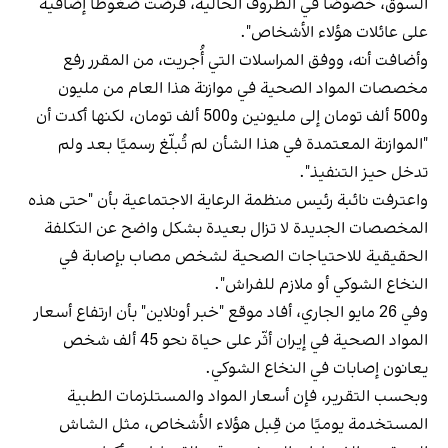
السوق، خصوصًا في الظروف الحالية، فرضت ضغوطًا إضافية
على عائلات هؤلاء الأشخاص".
وأضافت أنه، ووفق المراسلات التي أُجريت، من المقرر رفع
مخصصات المواد الصحية في موازنة هذا العام من مليون
و500 ألف تومان إلى مليونين و500 ألف تومان، لكنها أكدت أن
"الموازنة المعتمدة في هذا الشأن لم تُبلّغ رسميًا بعد ولم
تدخل حيز التنفيذ".
واعترفت نائبة رئيس منظمة الرعاية الاجتماعية بأن "حتى هذه
المخصصات الجديدة لا تزال بعيدة بشكل واضح عن التكلفة
الحقيقية للاحتياجات الصحية لشخص مصاب بإصابة في
النخاع الشوكي أو ملازم للفراش".
وفي 26 مايو الجاري، أفاد موقع "خبر أونلاين" بأن ارتفاع أسعار
المواد الصحية في إيران أثّر على حياة نحو 45 ألف شخص
يعانون إصابات في النخاع الشوكي.
وبحسب التقرير، فإن أسعار المواد والمستلزمات الطبية
المستخدمة يوميًا من قِبل هؤلاء الأشخاص، مثل الشاش