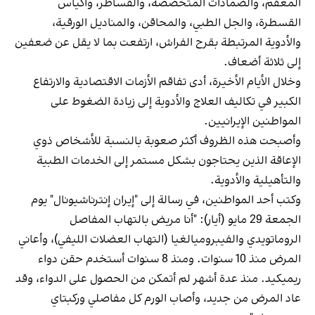
المعقم، والضمادات المتخصصة، والقساطر، وأكياس
القسطرة، والجل الطبي، والمحاقن، والمناديل الورقية،
والأدوية المرتبطة بقرح الفراش، ارتفعت بما لا يقل عن ضعفين
إلى ثلاثة أضعاف.
وخلال الأيام الأخيرة، أدى تفاقم الأزمات الاقتصادية والارتفاع
الكبير في تكاليف العلاج والأدوية إلى زيادة الضغوط على
المواطنين الإيرانيين.
وأصبحت هذه الظروف أكثر صعوبة بالنسبة للأشخاص ذوي
الإعاقة الذين يحتاجون بشكل مستمر إلى الخدمات الطبية
والتأهيلية والأدوية.
وكتب أحد المواطنين، في رسالة إلى "إيران إنترناشيونال" يوم
الجمعة 29 مايو (أيار): "أنا مريض بالتهاب المفاصل
الروماتويدي والفيبروميالغيا (التهاب العضلات الليفي)، وأعاني
المرض منذ 10 سنوات. ومنذ 8 سنوات أستخدم حقن دواء
ريميكيد. منذ عدة أشهر لم أتمكن من الحصول على الدواء، وقد
عاد المرض من جديد، وأصاب الورم كل مفاصلي وركبتاي