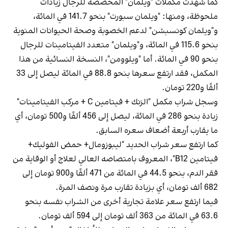
كما شهدت مكملات "ويلمان" المخصصة للرجال زيادات
ملحوظة، ومنها: "ويلمان سبورت" بنحو 141.7 في المائة،
و"ويلمان كونسبشن" لدعم الخصوبة وصحة الحيوانات المنوية
بنحو 115.6 في المائة، و"ويلمان" متعدد الفيتامينات للرجال
بنحو 90 في المائة. أما "ويلوومن"، النسخة النسائية من هذا
المكمل، فقد ارتفع سعرها بنحو 88.8 في المائة ليصل إلى 33
ألفًا و220 تومان.
وسجل شراب مكمل "الزنك + فيتامين C + مركب الفيتامينات"
زيادة بنحو 286 في المائة، ليصل إلى 456 ألفًا و500 تومان، أي
ما يقارب أربعة أضعاف سعره السابق.
كما ارتفع سعر شراب الحديد "ليبوزومال+ حمض الفوليك+
فيتامين B12"، المعروف بامتصاصه العالي لعلاج أو الوقاية من
فقر الدم، بنحو 44.5 في المائة من 471 ألفًا و900 تومان إلى
682 ألف تومان، أي بزيادة تقارب مرة ونصف المرة.
فيما ارتفع سعر علامة تجارية أخرى من الشراب نفسه بنحو
63.6 في المائة من 363 ألف تومان إلى 594 ألف تومان.