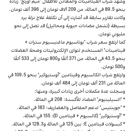
وشهد شراب الفيتامينات والمعادن للأطفال "ميم أورنج" زيادة
بنحو 89.5 في المائة، من 209 آلاف تومان إلى 396 ألف تومان.
وكانت تقارير سابقة قد أشارت إلى أن تكلفة علاج نزلة برد
بسيطة (تشمل مضادات حيوية ومحاليل) قد تصل إلى نحو
مليوني تومان.
كما ارتفع سعر شراب "بوتاسيوم ماغنيسيوم سترات +
فيتامينات" المستخدم لتوازن الإلكتروليتات وصحة العضلات
بنحو 43.5 في المائة، من 371 ألفًا و800 تومان إلى 533 ألفًا
و500 تومان.
وارتفع شراب الكالسيوم وفيتامين "أوستيوكير" بنحو 109.5 في
المائة من 231 ألف تومان إلى 484 ألف تومان.
وسجلت عدة مكملات أخرى زيادات كبيرة، ومنها:
* "السيلينيوم" المضاد للأكسدة: 208 في المائة.
* "جوينتيس" لدعم المفاصل والغضاريف: 183 في المائة.
* "أوستيوكير" (كالسيوم + فيتامين D): 155 في المائة.
* كبسولات فيتامين E: بين 125 في المائة و128.3 في المائة.