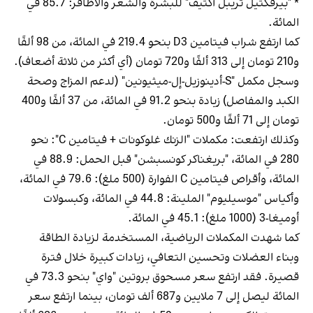
* "بيرفكتيل تريبل أكتيف" للبشرة والشعر والأظافر: 85.7 في
المائة.
كما ارتفع شراب فيتامين D3 بنحو 219.4 في المائة، من 98 ألفًا
و210 تومان إلى 313 ألفًا و720 تومان (أي أكثر من ثلاثة أضعاف).
وسجل مكمل "S-أدينوزيل-إل-ميثيونين" (لدعم المزاج وصحة
الكبد والمفاصل) زيادة بنحو 91.2 في المائة، من 37 ألفًا و400
تومان إلى 71 ألفًا و500 تومان.
وكذلك ارتفعت: مكملات "الزنك غلوكونات + فيتامين C": نحو
280 في المائة، "بريغناكر كونسبشن" قبل الحمل: 88.9 في
المائة، وأقراص فيتامين C الفوارة (500 ملغ): 79.6 في المائة،
وأكياس "موسيليوم" الملينة: 44.8 في المائة، وكبسولات
أوميغا-3 (1000 ملغ): 45.1 في المائة.
كما شهدت المكملات الرياضية، المستخدمة لزيادة الطاقة
وبناء العضلات وتحسين التعافي، زيادات كبيرة خلال فترة
قصيرة. فقد ارتفع سعر مسحوق بروتين "واي" بنحو 73.3 في
المائة ليصل إلى 7 ملايين و687 ألف تومان، بينما ارتفع سعر