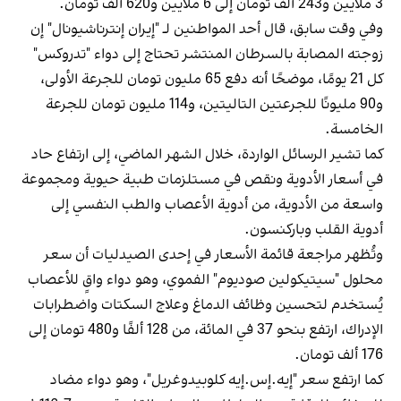
3 ملايين و243 ألف تومان إلى 6 ملايين و620 ألف تومان.
وفي وقت سابق، قال أحد المواطنين لـ "إيران إنترناشيونال" إن
زوجته المصابة بالسرطان المنتشر تحتاج إلى دواء "تدروكس"
كل 21 يومًا، موضحًا أنه دفع 65 مليون تومان للجرعة الأولى،
و90 مليونًا للجرعتين التاليتين، و114 مليون تومان للجرعة
الخامسة.
كما تشير الرسائل الواردة، خلال الشهر الماضي، إلى ارتفاع حاد
في أسعار الأدوية ونقص في مستلزمات طبية حيوية ومجموعة
واسعة من الأدوية، من أدوية الأعصاب والطب النفسي إلى
أدوية القلب وباركنسون.
وتُظهر مراجعة قائمة الأسعار في إحدى الصيدليات أن سعر
محلول "سيتيكولين صوديوم" الفموي، وهو دواء واقٍ للأعصاب
يُستخدم لتحسين وظائف الدماغ وعلاج السكتات واضطرابات
الإدراك، ارتفع بنحو 37 في المائة، من 128 ألفًا و480 تومان إلى
176 ألف تومان.
كما ارتفع سعر "إيه.إس.إيه كلوبيدوغريل"، وهو دواء مضاد