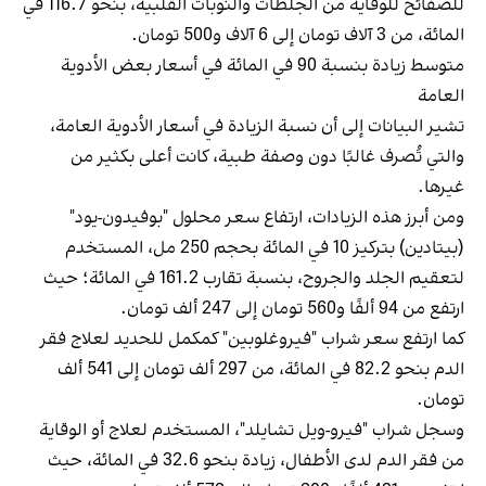
للصفائح للوقاية من الجلطات والنوبات القلبية، بنحو 116.7 في
المائة، من 3 آلاف تومان إلى 6 آلاف و500 تومان.
متوسط زيادة بنسبة 90 في المائة في أسعار بعض الأدوية
العامة
تشير البيانات إلى أن نسبة الزيادة في أسعار الأدوية العامة،
والتي تُصرف غالبًا دون وصفة طبية، كانت أعلى بكثير من
غيرها.
ومن أبرز هذه الزيادات، ارتفاع سعر محلول "بوفيدون-يود"
(بيتادين) بتركيز 10 في المائة بحجم 250 مل، المستخدم
لتعقيم الجلد والجروح، بنسبة تقارب 161.2 في المائة؛ حيث
ارتفع من 94 ألفًا و560 تومان إلى 247 ألف تومان.
كما ارتفع سعر شراب "فيروغلوبين" كمكمل للحديد لعلاج فقر
الدم بنحو 82.2 في المائة، من 297 ألف تومان إلى 541 ألف
تومان.
وسجل شراب "فيرو-ويل تشايلد"، المستخدم لعلاج أو الوقاية
من فقر الدم لدى الأطفال، زيادة بنحو 32.6 في المائة، حيث