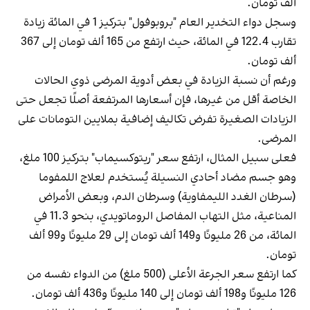
ألف تومان.
وسجل دواء التخدير العام "بروبوفول" بتركيز 1 في المائة زيادة
تقارب 122.4 في المائة، حيث ارتفع من 165 ألف تومان إلى 367
ألف تومان.
ورغم أن نسبة الزيادة في بعض أدوية المرضى ذوي الحالات
الخاصة أقل من غيرها، فإن أسعارها المرتفعة أصلًا تجعل حتى
الزيادات الصغيرة تفرض تكاليف إضافية بملايين التومانات على
المرضى.
فعلى سبيل المثال، ارتفع سعر "ريتوكسيماب" بتركيز 100 ملغ،
وهو جسم مضاد أحادي النسيلة يُستخدم لعلاج اللمفوما
(سرطان الغدد الليمفاوية) وسرطان الدم، وبعض الأمراض
المناعية، مثل التهاب المفاصل الروماتويدي، بنحو 11.3 في
المائة، من 26 مليونًا و149 ألف تومان إلى 29 مليونًا و99 ألف
تومان.
كما ارتفع سعر الجرعة الأعلى (500 ملغ) من الدواء نفسه من
126 مليونًا و198 ألف تومان إلى 140 مليونًا و436 ألف تومان.