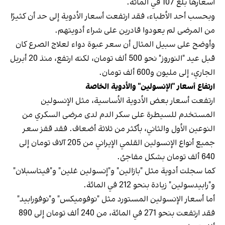
أسعارها بلغ 107 في المائة.
وبحسب أحد الأطباء، فقد ارتفعت أسعار الأدوية إلى حد أن كثيرًا
من المرضى لم يعودوا قادرين على شراء أدويتهم.
وأوضح على سبيل المثال أن سعر عبوة دواء لعلاج الصرع كان
قبل عيد "النوروز" نحو 500 ألف تومان، لكنه ارتفع، منذ 20 أبريل
الجاري، إلى مليون و600 ألف تومان.
ارتفاع أسعار "الإنسولين" والأدوية الخاصة
ارتفعت أسعار بعض الأدوية الأساسية، مثل الإنسولين
المستخدم للسيطرة على سكر الدم لدى مرضى السكري من
النوعين الأول والثاني، بأكثر من ثلاثة أضعاف. فقد قفز سعر
جميع أنواع الإنسولين القلمي الإيراني من 205 آلاف تومان إلى
640 ألف تومان بشكل مفاجئ.
كما سجلت أدوية مثل "بازالين" و"إنسولين غلين" و"فيتاسبلان"
و"رابيدسولين" زيادة بنحو 212 في المائة.
أما أسعار الإنسولين المستورد مثل "نوفوميكس" و"نوفورابيد"
فقد ارتفعت بنحو 271 في المائة، من 240 ألف تومان إلى 890