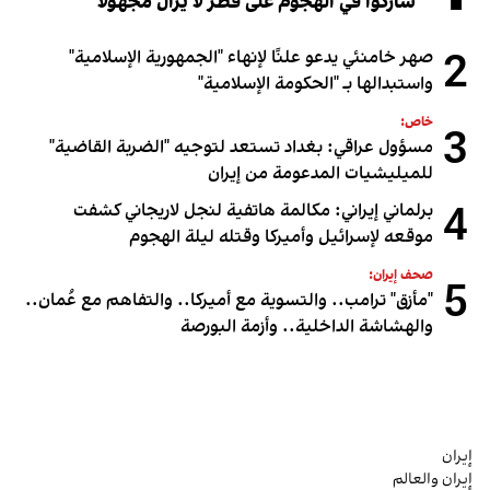
شاركوا في الهجوم على قطر لا يزال مجهولاً
2
صهر خامنئي يدعو علنًا لإنهاء "الجمهورية الإسلامية"
واستبدالها بـ "الحكومة الإسلامية"
خاص:
3
مسؤول عراقي: بغداد تستعد لتوجيه "الضربة القاضية"
للميليشيات المدعومة من إيران
4
برلماني إيراني: مكالمة هاتفية لنجل لاريجاني كشفت
موقعه لإسرائيل وأميركا وقتله ليلة الهجوم
صحف إيران:
5
"مأزق" ترامب.. والتسوية مع أميركا.. والتفاهم مع عُمان..
والهشاشة الداخلية.. وأزمة البورصة
إيران
إيران والعالم