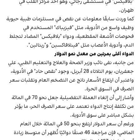
"بلافيكس" في مستشفى رجائي، وهو أحد مراكز القلب في
طهران.
كما وردت سابقًا معلومات عن نقص في مستلزمات طبية حيوية
وطيف واسع من الأدوية، مثل "فيزيباك" المستخدم في
فحوصات الأشعة المقطعية، ودواء "بلافيكس" المضاد لتجلط
الدم، وأدوية الأعصاب مثل "فينلافاكسين" و"ريتالين".
الدواء أغلى بمرتين من معدل نمو الدولار
من جانبه، نفى نائب وزير الصحة والعلاج والتعليم الطبي، علي
جعفريان، يوم الثلاثاء 28 أبريل، وجود "نقص حاد" في الأدوية،
واعتبر أن ارتفاع الأسعار ناتج عن التضخم العام وتقلبات سعر
الصرف في السوق الحرة.
وأشار إلى أن إلغاء العملة التفضيلية جعل نحو 70 في المائة
من تكلفة إنتاج الدواء تعتمد على سعر الصرف الحر، ما يؤثر
بشكل مباشر على سوق الأدوية.
ورغم أن سعر الدولار ارتفع بنحو 50 في المائة خلال العام
الماضي، فإن مراجعة 46 صنفًا دوائيًا تُظهر أن متوسط زيادة