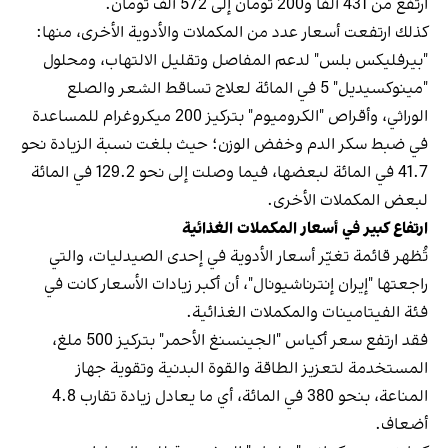
ارتفع من 431 ألفًا و200 تومان إلى 572 ألف تومان.
كذلك ارتفعت أسعار عدد من المكملات والأدوية الأخرى، منها:
"بيرفليكس بلس" لدعم المفاصل وتقليل الالتهاب، ومحلول
"مينوكسيديل" 5 في المائة لعلاج تساقط الشعر والصلع
الوراثي، وأقراص "الكروميوم" بتركيز 200 ميكروغرام للمساعدة
في ضبط سكر الدم وخفض الوزن؛ حيث بلغت نسبة الزيادة نحو
41.7 في المائة لبعضها، فيما وصلت إلى نحو 129.2 في المائة
لبعض المكملات الأخرى.
ارتفاع كبير في أسعار المكملات الغذائية
تُظهر قائمة تغيّر أسعار الأدوية في إحدى الصيدليات، والتي
راجعتها "إيران إنترناشيونال"، أن أكبر زيادات الأسعار كانت في
فئة الفيتامينات والمكملات الغذائية.
فقد ارتفع سعر أكياس "الجينسنغ الأحمر" بتركيز 500 ملغ،
المستخدمة لتعزيز الطاقة والقوة البدنية وتقوية جهاز
المناعة، بنحو 380 في المائة، أي ما يعادل زيادة تقارب 4.8
أضعاف.