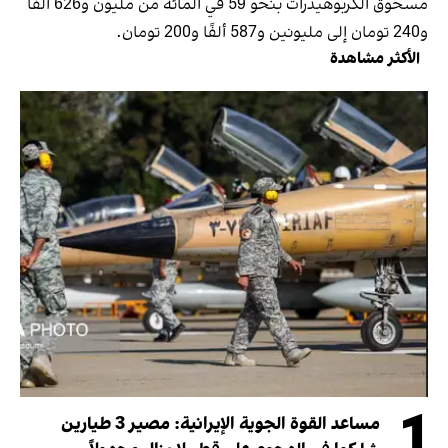
مسحوق الكربوهيدرات بنحو 59 في المائة من مليون و626 ألفًا
و240 تومان إلى مليونين و587 ألفًا و200 تومان.
الأكثر مشاهدة
1
مساعد القوة الجوية الإيرانية: مصير 3 طيارين