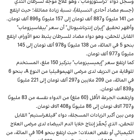
وسجل دواء "تراستوزوماب"، وهو علاج موجّه لسرطان الثدي
(جسم مضاد أحادي النسيلة)، نسبة زيادة مماثلة؛ حيث ارتفع
من 141 مليونًا و887 ألف تومان إلى 157 مليونًا و896 ألف تومان.
وأظهر تحقيق "إيران إنترناشيونال" أن سعر "بيفاسيزوماب"
القابل للحقن، وهو دواء مضاد للسرطان يثبط نمو الأورام، ارتفع
بنحو 5 في المائة، من 138 مليونًا و978 ألف تومان إلى 145
مليونًا و977 ألف تومان.
كما ارتفع سعر "إيميسيزوماب" بتركيز 150 ملغ، المستخدم
للوقاية من النزيف لدى مرضى الهيموفيليا من النوع A، بنحو 6
في المائة، من 209 ملايين و297 ألف تومان إلى 221 مليونًا
و839 ألف تومان.
وارتفعت الجرعة الأقل (60 ملغ) من الدواء نفسه من 83 مليونًا
و707 آلاف تومان إلى 86 مليونًا و408 آلاف تومان.
ومن بين أكبر الزيادات المسجلة، دواء "فيلغراستيم" القابل
للحقن، الذي يُحفّز إنتاج خلايا الدم البيضاء لدى مرضى العلاج
الكيميائي أو نقص العدلات؛ حيث ارتفع بنحو 104 في المائة، من