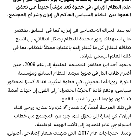
علم النظام الإيراني، في خطوة تُعد مؤشراً جديداً على تعمّق
الفجوة بين النظام السياسي الحاكم في إيران وشرائح المجتمع.
لم يعد الحراك الاحتجاجي في إيران، كما في السابق، يقتصر
على استهداف رموز محددة للنظام بشكل انتقائي، بل اتسع
نطاقه ليطال كل ما يُنظر إليه باعتباره ممثلاً للنظام، بما في
ذلك العلم الرسمي للبلاد.
ويعود أحد أبرز مظاهر القطيعة العلنية إلى عام 2009، حين
أضرم طلاب النار في صورة مرشد النظام السابق ومؤسسة
الثورة، روح‌الله الخميني، في خطوة اعتُبرت آنذاك كسرًا لمحظور
سياسي، ودفع قادة "الحركة الخضراء" إلى القول إن جهات أمنية
قد تكون وراءها لتبرير تشديد القمع.
في تلك المرحلة أيضاً، رُدد شعار "لا غزة ولا لبنان، روحي فداء
إيران"، في إشارة إلى تحوّل لدى جزء من المجتمع من خطاب
أيديولوجي عابر للحدود إلى تأكيد الهوية الوطنية.
ومنذ احتجاجات عام 2017، التي شهدت شعار "إصلاحي، أصولي،