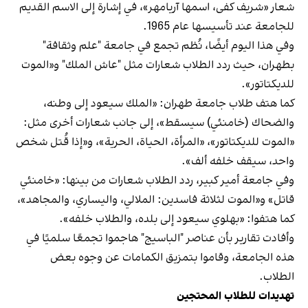
شعار «شريف كفى، اسمها آريامهر»، في إشارة إلى الاسم القديم
للجامعة عند تأسيسها عام 1965.
وفي هذا اليوم أيضًا، نُظم تجمع في جامعة "علم وثقافة"
بطهران، حيث ردد الطلاب شعارات مثل "عاش الملك" و«الموت
للديكتاتور».
كما هتف طلاب جامعة طهران: «الملك سيعود إلى وطنه،
والضحاك (خامنئي) سيسقط»، إلى جانب شعارات أخرى مثل:
«الموت للديكتاتور»، «المرأة، الحياة، الحرية»، و«إذا قُتل شخص
واحد، سيقف خلفه ألف».
وفي جامعة أمير كبير، ردد الطلاب شعارات من بينها: «خامنئي
قاتل» و«الموت لثلاثة فاسدين: الملالي، واليساري، والمجاهد»،
كما هتفوا: «بهلوي سيعود إلى بلده، والطلاب خلفه».
وأفادت تقارير بأن عناصر "الباسيج" هاجموا تجمعًا سلميًا في
هذه الجامعة، وقاموا بتمزيق الكمامات عن وجوه بعض
الطلاب.
تهديدات للطلاب المحتجين