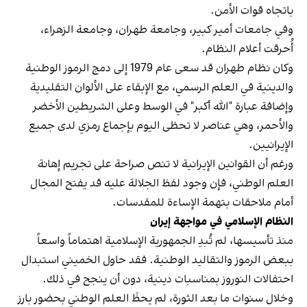
باتجاه قوات الأمن.
وفي جامعات أمير كبير، وجامعة طهران، وجامعة الزهراء،
أُحرقت أعلام النظام.
وكان نظام طهران قد سعى عام 1979 إلى دمج الرموز الوطنية
والدينية في العلم الرسمي، مع الإبقاء على الألوان التقليدية
وإضافة عبارة "الله أكبر" في الوسط وعلى الشريطين الأخضر
والأحمر، وهي عناصر لا تحظى اليوم بإجماع رمزي لدى جميع
الإيرانيين.
ورغم أن القوانين الإيرانية لا تنص صراحة على تجريم إهانة
العلم الوطني، فإن وجود لفظ الجلالة عليه قد يفتح المجال
أمام ملاحقات بتهمة الإساءة للمقدسات.
النظام الإسلامي في مواجهة إيران
منذ تأسيسها، لم تُبدِ الجمهورية الإسلامية اهتماماً واسعاً
ببعض الرموز والتقاليد الوطنية. فقد حاول الخميني استبدال
احتفالات النوروز بمناسبات دينية، دون أن ينجح في ذلك.
وخلال سنوات ما بعد الثورة، لم يحظَ العلم الوطني بحضور بارز