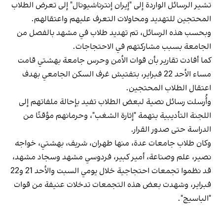
تشير الرسائل الواردة إلى "إيران إنترناشيونال" إلى تعرض الطلاب
المحتجين للتهديد ومحاولات التعرف عليهم واعتقالهم.
وبحسب هذه الرسائل، تم تهديد طلاب في مشهد بالفصل من
الجامعة بسبب مشاركتهم في الاحتجاجات.
كما أفادت تقارير بأن قوات الأمن وحرس جامعة بهشتي قامت
مساء الأحد 22 فبراير، بتفتيش غرف السكن الجامعي بهدف
اعتقال الطلاب المحتجين.
وأُرسلت رسائل نصية لبعض الطلاب تفيد بإحالة ملفاتهم إلى
اللجنة التأديبية بتهمة "إثارة الشغب"، وحرمانهم مؤقتًا من
الدراسة حتى صدور القرار.
وكان طلاب جامعات عدة، منها طهران، شريف، بهشتي، خواجه
نصير، علم وصناعة، أمير كبير، فردوسي مشهد وسجاد مشهد،
قد نظموا تجمعات احتجاجية خلال يومي السبت والأحد 21 و22
فبراير، وشهدت بعض هذه التجمعات تدخلات عنيفة من قوات
"الباسيج".