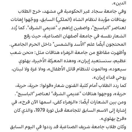
الدين».
وفي جامعة سجاد غير الحكومية في مشهد، خرج الطلاب
بهتافات مؤيدة لنظام الشاه (الملكي) السابق، ووجّهوا إهانات
لعناصر "الباسيج"، واصفين إياهم بـ "عديمي الشرف". كما رُدد
الشعار نفسه في جامعة أصفهان الصناعية، حيث رفع
المحتجون أيضًا علم "الأسد والشمس" داخل الحرم الجامعي.
وأظهرت مقاطع من جامعة الزهراء هتافات مثل: «نحن شعب
عظيم، سنستعيد إيران»، و«هذه المعركة الأخيرة، بهلوي
سيعود»، و«الموت للنظام قاتل الأطفال»، و«لا غزة ولا لبنان،
روحي فداء إيران».
كما ردد الطلاب أمام كلية الفنون شعار «قولوا: حرية، حرية،
حرية»، ووجهوا هتافات "عديمي الشرف" لعناصر "الباسيج".
ومن بين الشعارات أيضًا: «الزهراء كفى، اسمها الآن فرح»، في
إشارة إلى الاسم السابق للجامعة قبل ثورة 1979، والذي كان
«فرح بهلوي».
وكان طلاب جامعة شريف الصناعية قد رددوا في اليوم السابق