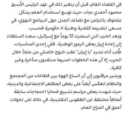
في الفضاء العام، قبل أن يتغير ذلك في عهد الرئيس الأسبق
محمود أحمدي‌ نجاد، حيث توسع استخدام العلم بشكل
ملحوظ، بالتزامن مع تصاعد الجدل حول البرنامج النووي، في
مسعى لتقديمه كقضية وطنية لا حكومية فحسب.
وبعد الحرب التي استمرت 12 يوماً مع إسرائيل، سعت السلطات
إلى إعادة إبراز بعض الرموز الوطنية. ففي إحدى المناسبات،
طُلب أداء نشيد "يا إيران" عقب خروج خامنئي من ملجأ خلال
الحرب، إلا أن هذه الخطوات اعتبرها منتقدون متأخرة وغير
كافية.
ويشير مراقبون إلى أن اتساع الهوة بين قطاعات من المجتمع
والنظام انعكس أيضاً على بعض المظاهر الاجتماعية والدينية،
حيث شهدت بعض مراسم تشييع ضحايا احتجاجات سابقة
أنماطاً مختلفة عن الطقوس التقليدية، في دلالة على تحولات
أعمق في المزاج العام.