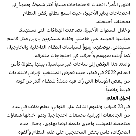
انتهى الأمر"، اتخذت الاحتجاجات مساراً أكثر شمولاً، وصولاً إلى
احتجاجات يناير الأخيرة، حيث اتسع نطاق رفض النظام
بمختلف أجنحته.
وخلال السنوات الأخيرة، تصاعدت الهتافات التي تستهدف
مباشرة المرشد علي خامنئي وقادة عسكريين بارزين مثل قاسم
سليماني، بوصفهم رموزاً لسياسات النظام الداخلية والخارجية،
كما أُزيلت صورهم وأُحرقت في احتجاجات متفرقة.
وامتد هذا الرفض إلى ساحات غير سياسية، بينها بطولة كأس
العالم 2022 في قطر، حيث تعرض المنتخب الإيراني لانتقادات
من بعض الأوساط التي رأت فيه ممثلاً للنظام أكثر من كونه
فريقاً رياضياً.
إحراق العلم
في 23 فبراير، ولليوم الثالث على التوالي، نظم طلاب في عدد
من الجامعات الإيرانية تجمعات احتجاجية رددوا خلالها شعارات
مناهضة للمرشد، وأخرى داعمة لرضا بهلوي. وخلال هذه
التحركات، داس بعض المحتجين على علم النظام وألقوه