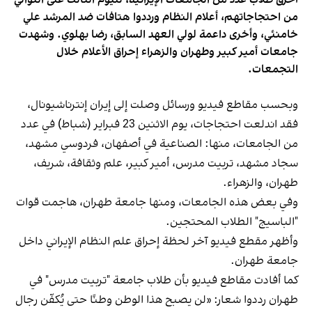
أحرق طلاب عدد من الجامعات الإيرانية، لليوم الثالث على التوالي
من احتجاجاتهم، أعلام النظام ورددوا هتافات ضد المرشد علي
خامنئي، وأخرى داعمة لولي العهد السابق، رضا بهلوي. وشهدت
جامعات أمير كبير وطهران والزهراء إحراق الأعلام خلال
التجمعات.
وبحسب مقاطع فيديو ورسائل وصلت إلى إيران إنترناشيونال،
فقد اندلعت احتجاجات، يوم الاثنين 23 فبراير (شباط) في عدد
من الجامعات، منها: الصناعية في أصفهان، فردوسي مشهد،
سجاد مشهد، تربيت مدرس، أمير كبير، علم وثقافة، شريف،
طهران، والزهراء.
وفي بعض هذه الجامعات، ومنها جامعة طهران، هاجمت قوات
"الباسيج" الطلاب المحتجين.
وأظهر مقطع فيديو آخر لحظة إحراق علم النظام الإيراني داخل
جامعة طهران.
كما أفادت مقاطع فيديو بأن طلاب جامعة "تربيت مدرس" في
طهران رددوا شعار: «لن يصبح هذا الوطن وطنًا حتى يُكفّن رجال