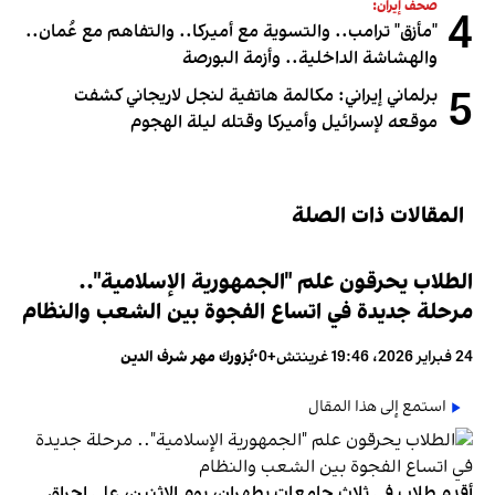
صحف إيران:
4
"مأزق" ترامب.. والتسوية مع أميركا.. والتفاهم مع عُمان..
والهشاشة الداخلية.. وأزمة البورصة
5
برلماني إيراني: مكالمة هاتفية لنجل لاريجاني كشفت
موقعه لإسرائيل وأميركا وقتله ليلة الهجوم
المقالات ذات الصلة
الطلاب يحرقون علم "الجمهورية الإسلامية"..
مرحلة جديدة في اتساع الفجوة بين الشعب والنظام
24 فبراير 2026، 19:46 غرينتش+0
•
بُزورك مهر شرف الدين
استمع إلى هذا المقال
أقدم طلاب في ثلاث جامعات بطهران، يوم الاثنين، على إحراق