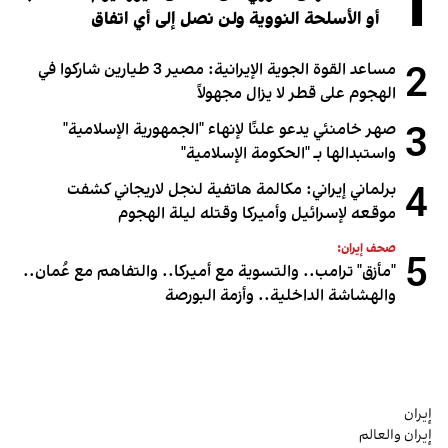
1
أو الأسلحة النووية ولن نصل إلى أي اتفاق
2
مساعد القوة الجوية الإيرانية: مصير 3 طيارين شاركوا في
الهجوم على قطر لا يزال مجهولاً
3
صهر خامنئي يدعو علنًا لإنهاء "الجمهورية الإسلامية"
واستبدالها بـ "الحكومة الإسلامية"
4
برلماني إيراني: مكالمة هاتفية لنجل لاريجاني كشفت
موقعه لإسرائيل وأميركا وقتله ليلة الهجوم
صحف إيران:
5
"مأزق" ترامب.. والتسوية مع أميركا.. والتفاهم مع عُمان..
والهشاشة الداخلية.. وأزمة البورصة
إيران
إيران والعالم