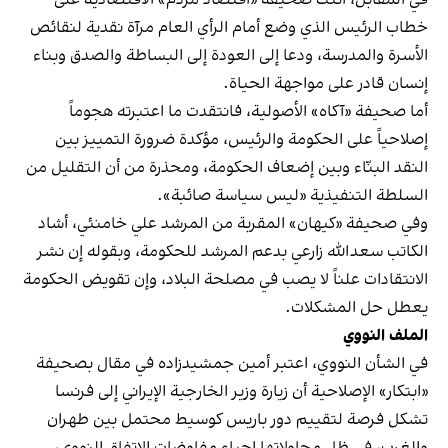
خطاب الرئيس الذي وضع أمام الرأي العام مرآة نقدية لنقائص
الأسرة والمدرسة، ودعا إلى العودة إلى البساطة والصدق وبناء
إنسان قادر على مواجهة الحياة.
أما صحيفة «آكاه» الأصولية، فانتقدت ما اعتبرته هجوماً
إصلاحياً على الحكومة والرئيس، مؤكدة ضرورة التمييز بين
النقد البنّاء وبين إضعاف الحكومة، ومحذرة من أن التقليل من
السلطة التنفيذية «ليس سياسة صائبة».
وفي صحيفة «كيهان» المقربة من المرشد علي خامنئي، أشاد
الكاتب سعدالله زارعي بدعم المرشد للحكومة، وبقوله إن نشر
الانتقادات علناً لا يصب في مصلحة البلاد، وإن تقويض الحكومة
يعطل حل المشكلات.
الملف النووي
في الشأن النووي، اعتبر أمين جمشيدزاده في مقال بصحيفة
«ابتكار» الإصلاحية أن زيارة وزير الخارجية الإيراني إلى فرنسا
تشكل فرصة لتقييم دور باريس كوسيط محتمل بين طهران
والغرب، في ظل محاولاتها إحياء مفاوضات الاتفاق النووي،