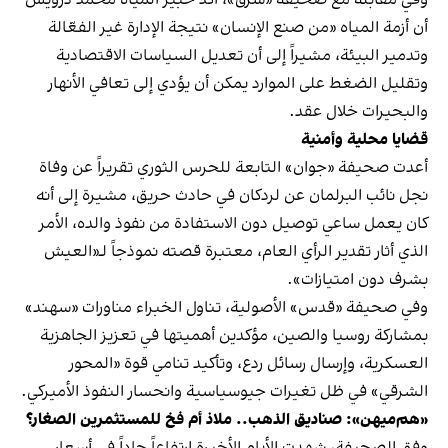
أن أزمة المياه «من صنع الإنسان» نتيجة الإدارة غير الفعّالة
وتدمير البيئة، مشيراً إلى أن تعديل السياسات الاقتصادية
وتقليل الضغط على الموارد يمكن أن يؤدي إلى تعافي الأنهار
والبحيرات خلال عقد.
قضايا محلية وأمنية
أعدت صحيفة «جوان» التابعة للحرس الثوري تقريراً عن وفاة
نجل نائب البرلمان عن لردكان في حادث حريق، مشيرة إلى أنه
كان يعمل ساعي توصيل دون الاستفادة من نفوذ والده، الأمر
الذي أثار تقدير الرأي العام، معتبرة قصته نموذجاً لـ«العيش
بشرف دون امتيازات».
وفي صحيفة «قدس» الأصولية، تناول الخبراء مناورات «سهند»
بمشاركة روسيا والصين، مؤكدين أهميتها في تعزيز الجاهزية
العسكرية، وإرسال رسائل ردع، وتأكيد تنامي قوة «المحور
الشرقي» في ظل تغيرات جيوسياسية وانحسار النفوذ الأميركي.
«هم‌ميهن»: صناديق الذهب.. ملاذ أم فخ للمستثمرين الصغار؟
وفق الصحيفة، شهدت الأيام الأخيرة ارتفاعاً حاداً في أسعار