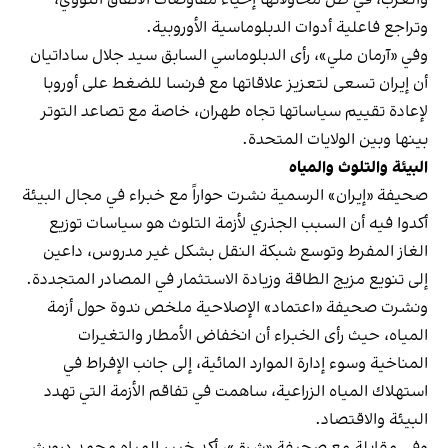
وتراجع فاعلية أدوات الدبلوماسية الأوروبية.
وفي «آرمان ملي»، رأى الدبلوماسي السابق سيد جلال ساداتیان
أن إيران تسعى لتعزيز علاقاتها مع فرنسا للضغط على أوروبا
لإعادة تقييم سياساتها تجاه طهران، خاصة مع تصاعد التوتر
بينها وبين الولايات المتحدة.
البيئة والتلوث والمياه
صحيفة «إيران» الرسمية نشرت حواراً مع خبراء في مجال البيئة
أكدوا فيه أن السبب الجذري لأزمة التلوث هو سياسات توزيع
الغاز المفرط وتوسع شبكة النقل بشكل غير مدروس، داعين
إلى تنويع مزيج الطاقة وزيادة الاستثمار في المصادر المتجددة.
ونشرت صحيفة «اعتماد» الإصلاحية ملخص ندوة حول أزمة
المياه، حيث رأى الخبراء أن انخفاض الأمطار والتغيرات
المناخية وسوء إدارة الموارد المائية، إلى جانب الإفراط في
استهلاك المياه الزراعية، ساهمت في تفاقم الأزمة التي تهدد
البيئة والاقتصاد.
وفي مقابلة مع صحيفة «شرق»، أكد خبير المياه محمد درويش