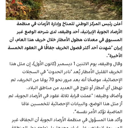
أعلن رئيس المركز الوطني للمناخ وإدارة الأزمات في منظمة
الأرصاد الجوية الإيرانية، أحد وظيفه، لدى شرحه الوضع غير
المسبوق في معدلات هطول الأمطار خلال خريف هذا العام، أن
إيران "شهدت أحد أكثر فصول الخريف جفافًا في العقود الخمسة
الأخيرة".
وقال وظيفه، يوم الاثنين 1 ديسمبر (كانون الأول)، إن مثل هذا
الخريف القليل الأمطار يُعد "نادر الحدوث" في السجلات
الإحصائية، موضحًا أنه بعد مرور نحو 70 يومًا من الخريف، لم
تهطل أي أمطار أو ثلوج في العديد من مناطق البلاد.
وأضاف وظيفه: "عملت قرابة ثلاثة عقود في الأرصاد الجوية، لم
أرَ مثل هذا الوضع، والبيانات الإحصائية للخمسين عامًا
الماضية تؤكد الأمر نفسه”.
وأكد هذا المسؤول في منظمة الأرصاد الجوية أن الجفاف غير
المسبوق لا يقتصر على إيران وحدها، بل تواجه دول المنطقة