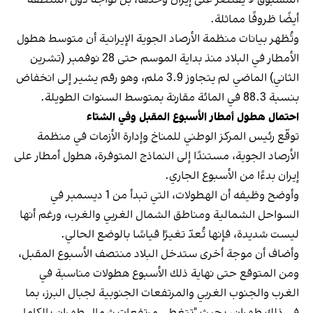
أيضًا ظروفًا مماثلة.
وتُظهر بيانات منظمة الأرصاد الجوية الإيرانية أن متوسط هطول
الأمطار في البلاد منذ بداية الموسم حتى 28 نوفمبر (تشرين
الثاني) الماضي لم يتجاوز 3.9 ملم، وهو رقم يشير إلى انخفاض
بنسبة 88.3 في المائة مقارنة بمتوسط السنوات الطويلة.
احتمال هطول أمطار الأسبوع المقبل وفي الشتاء
توقّع رئيس المركز الوطني للمناخ وإدارة الأزمات في منظمة
الأرصاد الجوية، مستندًا إلى النماذج المتوفرة، هطول أمطار على
إيران بدءًا من الأسبوع الجاري.
وأوضح وظيفه أن الهطولات، التي تبدأ من 1 ديسمبر في
السواحل الشمالية ومناطق الشمال الغربي والغرب، ورغم أنها
ليست شديدة، فإنها تُعدّ تغيرًا قياسًا بالوضع الحالي.
وأضاف أن موجة أخرى ستدخل البلاد منتصف الأسبوع المقبل،
ومن المتوقع حتى نهاية ذلك الأسبوع هطولات مناسبة في
الغرب والجنوب الغربي والمرتفعات الجنوبية لجبال البرز، بما
في ذلك طهران، بحيث "تتغطى مرتفعات شمال طهران بالكامل