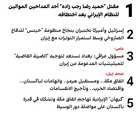
1
مقتل "حميد رضا رجب زاده" أحد المداحين الموالين
للنظام الإيراني بعد اختطافه
2
إسرائيل وأميركا تختبران بنجاح منظومة "حيتس" للدفاع
الصاروخي وسط استمرار التوترات مع إيران
خاص:
3
مسؤول عراقي: بغداد تستعد لتوجيه "الضربة القاضية"
للميليشيات المدعومة من إيران
صحف إيران:
4
اتفاق مكة.. ومستقبل هرمز.. واتهامات لباكستان..
واقتصاد الحرب.. وتأجيج الانقسامات
5
"كيهان" الإيرانية تهاجم اتفاق مكة وتشكك في قدرة
باكستان على مواصلة دور الوسيط