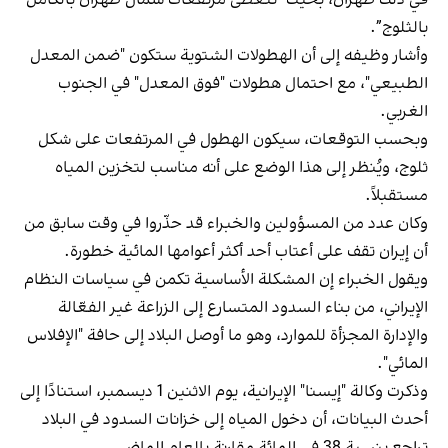
بالثلوج”.
وأشار وظيفه إلى أن الهطولات الشتوية ستكون "ضمن المعدل
الطبيعي"، مع احتمال هطولات "فوق المعدل" في الجنوب
الغربي.
وبحسب التوقعات، سيكون الهطول في المرتفعات على شكل
ثلوج، ويُنظر إلى هذا الوضع على أنه مناسب لتخزين المياه
مستقبلاً.
وكان عدد من المسؤولين والخبراء قد حذّروا في وقت سابق من
أن إيران تقف على أعتاب أحد أكثر أعوامها المائية خطورة.
ويقول الخبراء إن المشكلة الأساسية تكمن في سياسات النظام
الإيراني، من بناء السدود المتسارع إلى الزراعة غير الفعّالة
والإدارة المجزأة للموارد، وهو ما أوصل البلاد إلى حافة "الإفلاس
المائي".
وذكرت وكالة "إيسنا" الإيرانية، يوم الاثنين 1 ديسمبر، استنادًا إلى
أحدث البيانات، أن دخول المياه إلى خزانات السدود في البلاد
تراجع بنسبة 38 في المائة مقارنة بالعام الماضي.