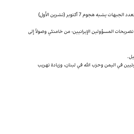
وتوصي "إسرائيل هیوم" بأن تستعد إسرائيل لـ"التهديد المتنامي"، وأن تراقب عن كثب احتمال تخطيط إيران ووكلائها لهجوم متعدد الجبهات يشبه هجوم 7 أكتوبر (تشرين الأول)
 تصريحات المسؤولين الإيرانيين- من خامنئي وصولاً إلى
يين في اليمن وحزب الله في لبنان، وزيادة تهريب