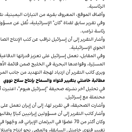
الرئاسية.
وأضاف الموقع، المعروف بقربه من التيارات اليمينية، نقلا
وفي تقرير سابق لقناة "كان" الإسرائيلية، نُقل عن مسؤول 
رئاسة ترامب.
وأشار التقرير إلى أن إسرائيل تراقب عن كثب الإنتاج الص
الجوي الإسرائيلية.
وفي المقابل، تعمل إسرائيل على تعزيز قدراتها الدفاعية
المسيّرة، وقواعدها البحرية في الخليج ضمن قائمة الأ
ويرى كاتب التقرير أن ازدياد لهجة التهديد من جانب الم
مطالبة خامنئي بتغيير فتواه والسماح بإنتاج سلاح نووي
محتملة مع إسرائيل.
وأشارت الصحيفة، في تقرير لها، إلى أن إيران تعمل على إ
وأشار كاتب التقرير إلى أن مسؤولين إيرانيين كبارًا يط
وكان أكثر من 70 عضوًا في البرلمان الإيران
تغيير فتوى خامنئي السابقة، والمضي نحو إنتاج وامتلاك