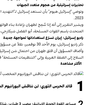
تحذيرات إسرائيلية من هجوم متعدد الجبهات
2023.
ويشير التقرير إلى أنه إذا سُمِح لطهران بإعادة بناء ق
المتحدث باسم القوات المسلحة، أبو الفضل شيكارجي، اس
راديو إسرائيل: إيران تسرّع استعداداتها لمواجهة جديدة
ذكر راديو إسرائيل، يوم الأحد 30 نوفمبر، نقلاً عن مسؤول أمني، أن إيران سرّعت استعداداتها؛ تحسبًا لمواجهة جديدة مع إسرائيل.
وأضاف المسؤول أن قلق طهران من احتمال شن إسرائيل هج
السلاح إلى الضفة الغربية وإلى "التنظيمات المسلحة"
الأكثر مشاهدة
1
قائد الحرس الثوري: لن نناقش اليورانيوم ال
مساعد القوة الجوية الإيرانية: مصير 3 طيارين شاركوا في الهجوم على قطر لا يزال مجهولاً