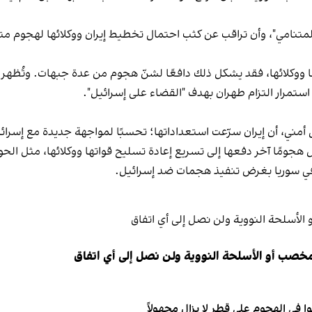
واتها ووكلائها، فقد يشكل ذلك دافعًا لشنّ هجوم من عدة جبهات. وتُظهر
تمرار التزام طهران بهدف "القضاء على إسرائيل".
ومًا آخر دفعها إلى تسريع إعادة تسليح قواتها ووكلائها، مثل الحوث
 في سوريا بغرض تنفيذ هجمات ضد إسرائيل.
مخصب أو الأسلحة النووية ولن نصل إلى أي اتفاق