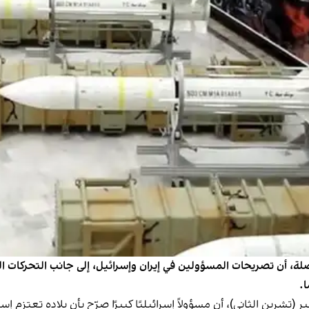
لة، أن تصريحات المسؤولين في إيران وإسرائيل، إلى جانب التحركات ا
ع J-FED"" (جي فيد) الإسرائيلي، الأحد 30 نوفمبر (تشرين الثاني)، أن مسؤولاً إسرائيليًا كبيرًا صرّح 