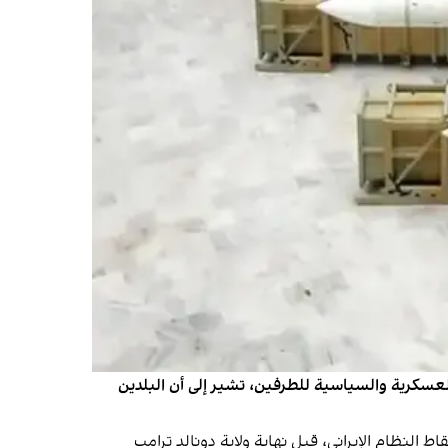
لعسكرية والسياسية للطرفين، تشير إلى أن البلدين
بأن بلاده تعتزم إسقاط النظام الإيراني، قبل نهاية ولاية دونالد ترامب