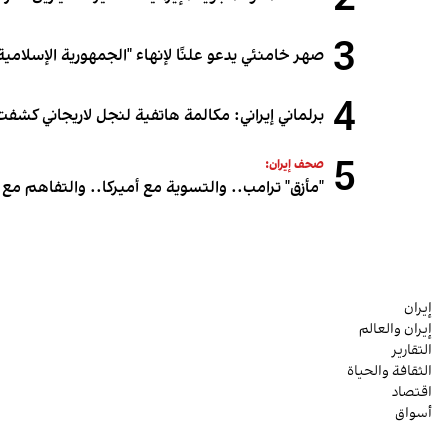
2
3
صهر خامنئي يدعو علنًا لإنهاء "الجمهورية الإسلامية"
4
برلماني إيراني: مكالمة هاتفية لنجل لاريجاني كشفت
5
صحف إيران:
"مأزق" ترامب.. والتسوية مع أميركا.. والتفاهم مع 
إيران
إيران والعالم
التقارير
الثقافة والحياة
اقتصاد
أسواق