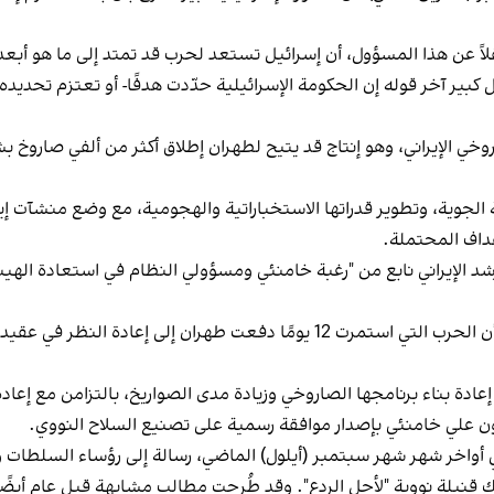
ً عن هذا المسؤول، أن إسرائيل تستعد لحرب قد تمتد إلى ما هو أبعد بكثير
كبير آخر قوله إن الحكومة الإسرائيلية حدّدت هدفًا- أو تعتزم تحديده- 
اروخي الإيراني، وهو إنتاج قد يتيح لطهران إطلاق أكثر من ألفي صاروخ
 الجوية، وتطوير قدراتها الاستخباراتية والهجومية، مع وضع منشآت إير
هداف المحتملة.
رشد الإيراني نابع من "رغبة خامنئي ومسؤولي النظام في استعادة الهي
في تحليل آخر نشرته صحيفة "إسرائيل هیوم"، اعتبرت أن الحرب التي استمرت 12 يوم
عادة بناء برنامجها الصاروخي وزيادة مدى الصواريخ، بالتزامن مع إعادة
البون علي خامنئي بإصدار موافقة رسمية على تصنيع السلاح النووي.
ي قد وجّهوا في أواخر شهر شهر سبتمبر (أيلول) الماضي، رسالة إلى رؤساء الس
 قنبلة نووية "لأجل الردع". وقد طُرحت مطالب مشابهة قبل عام أيضًا