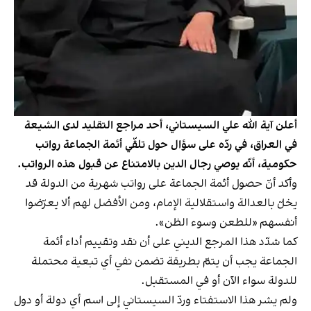
أعلن آية الله علي السيستاني، أحد مراجع التقليد لدى الشيعة
في العراق، في ردّه على سؤال حول تلقّي أئمة الجماعة رواتب
حكومية، أنّه يوصي رجال الدين بالامتناع عن قبول هذه الرواتب.
وأكد أنّ حصول أئمة الجماعة على رواتب شهرية من الدولة قد
يخلّ بالعدالة واستقلالية الإمام، ومن الأفضل لهم ألا يعرّضوا
أنفسهم «للطعن وسوء الظن».
كما شدّد هذا المرجع الديني على أن نقد وتقييم أداء أئمة
الجماعة يجب أن يتمّ بطريقة تضمن نفي أي تبعية محتملة
للدولة سواء الآن أو في المستقبل.
ولم يشر هذا الاستفتاء وردّ السيستاني إلى اسم أي دولة أو دول