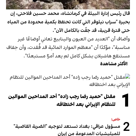
قال رئيس إدارة البيئة في كرمانشاه، محمد حسين فلاحتی، إن
بحيرة "سراب نيلوفر التي كانت تحتفظ بكمية محدودة من المياه
حتى فترة قريبة، قد جفّت بالكامل الآن".
وأضاف أن "العديد من العيون والينابيع تعاني أوضاعًا غير
مناسبة"، مؤكدًا أن "معظم الموارد المائية قد فُقدت، وأن جفاف
مستنقع هاشيلان بشكل كامل لم يعد أمرًا مستبعدًا".
الأكثر مشاهدة
1
مقتل "حميد رضا رجب زاده" أحد المداحين الموالين
للنظام الإيراني بعد اختطافه
خاص:
2
مسؤول عراقي: بغداد تستعد لتوجيه "الضربة القاضية"
للميليشيات المدعومة من إيران