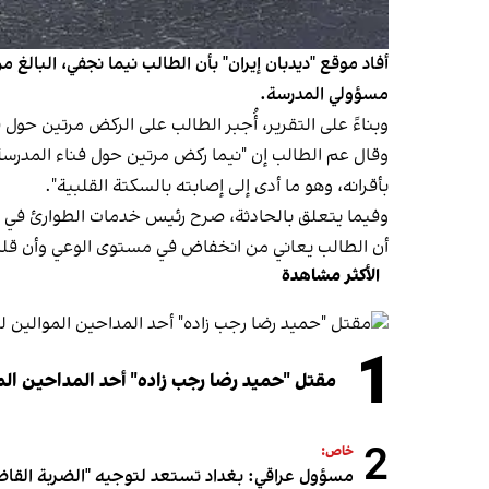
مسؤولي المدرسة.
وبناءً على التقرير، أُجبر الطالب على الركض مرتين حول
وقال عم الطالب إن "نيما ركض مرتين حول فناء المدرسة،
بأقرانه، وهو ما أدى إلى إصابته بالسكتة القلبية".
وفيما يتعلق بالحادثة، صرح رئيس خدمات الطوارئ في زن
أن الطالب يعاني من انخفاض في مستوى الوعي وأن قلبه و
الأكثر مشاهدة
1
مقتل "حميد رضا رجب زاده" أحد المداحين المو
2
خاص:
مسؤول عراقي: بغداد تستعد لتوجيه "الضربة القاض