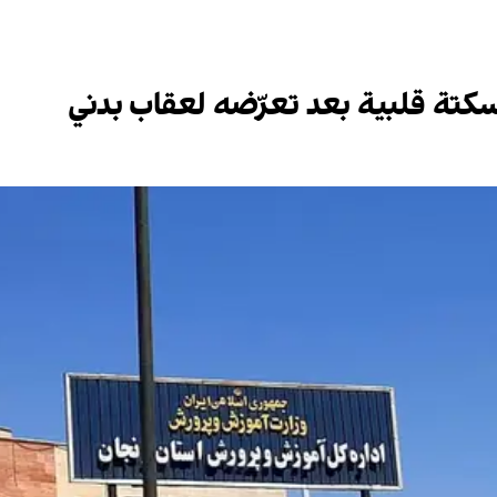
سكتة قلبية بعد تعرّضه لعقاب بدني