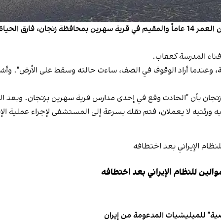
أفاد موقع "ديدبان إيران" بأن الطالب نيما نجفي، البالغ من العمر 14 عاماً والمقيم في قرية س
 فناء المدرسة كعقاب.
 وعندما أراد الوقوف في الصف، ساءت حالته وسقط على الأرض". وأشار إل
جان بأن "الحادث وقع في إحدى مدارس قرية سهرين بزنجان. وبعد الت
رئتيه لا يعملان، فتم نقله بسرعة إلى المستشفى لإجراء عملية الإنع
الين للنظام الإيراني بعد اختطافه
ية" للميليشيات المدعومة من إيران