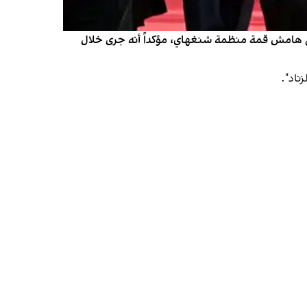
على هامش قمة منظمة شنغهاي، مؤكداً أنه جرى خلال
ناد".