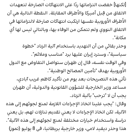
[لكنها] خفضت التزاماتها ردًا على الانتهاكات الصارخة لتعهدات
الاتفاق من قِبل أميركا والأطراف المقابلة. النقطة التالية هي أن
الأطراف الأوروبية نفسها ارتكبت انتهاكات صارخة لالتزاماتها في
الاتفاق النووي ولم تتمكن من الوفاء بها، وبالتالي ليس لها أي
مكانة".
وحذر بقائي من أن التهديد باستخدام آلية الزناد "خطوة
سياسية"، وسترد إيران عليها برد "مناسب وملائم".
وفي الوقت نفسه، قال إن طهران ستواصل التفاوض مع الدول
الأوروبية بهدف "تأمين المصالح الوطنية".
تأتي هذه التصريحات بعد يوم من تأكيد كاظم غريب آبادي،
مساعد وزير الخارجية للشؤون القانونية والدولية، أن طهران
يجب أن لا "ترحب" بآلية الزناد.
وقال: "يجب علينا اتخاذ الإجراءات اللازمة لمنع لجوئهم إلى هذه
الآلية، لكن اتخاذ الإجراءات لا يعني تقديم تنازلات لهم، بل يعني
دراسة واستخدام خيارات مختلفة لمنع لجوئهم إلى هذه الآلية".
هذا وحذر ديفيد لامي، وزير خارجية بريطانيا، في 8 يوليو (تموز)