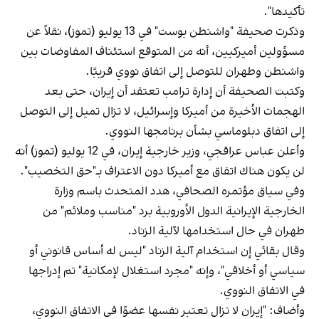
تأكيدها".
وذكرت صحيفة "واشنطن بوست" في 13 يوليو (تموز)، نقلاً عن
مسؤولين أميركيين، أنه من المتوقع استئناف المفاوضات بين
واشنطن وطهران للتوصل إلى اتفاق نووي قريبًا.
وكتبت الصحيفة أن إدارة ترامب تعتقد أن إيران، حتى بعد
الهجمات الأخيرة من أميركا وإسرائيل، لا تزال تميل إلى التوصل
إلى اتفاق دبلوماسي بشأن برنامجها النووي.
وأعلن عباس عراقجي، وزير خارجية إيران، في 12 يوليو (تموز) أنه
لن يكون هناك اتفاق مع أميركا دون الاعتراف بـ"حق التخصيب".
وفي سياق مؤتمره الصحافي، هدد المتحدث باسم وزارة
الخارجية الإيرانية الدول الأوروبية برد "مناسب وملائم" من
طهران في حال استخدامها لآلية الزناد.
وقال بقائي إن استخدام آلية الزناد "ليس له أساس قانوني أو
سياسي أو أخلاقي"، وإنه "مجرد استغلال لإمكانية" تم إدراجها
في الاتفاق النووي.
وأضاف: "إيران لا تزال تعتبر نفسها عضوًا في الاتفاق النووي،