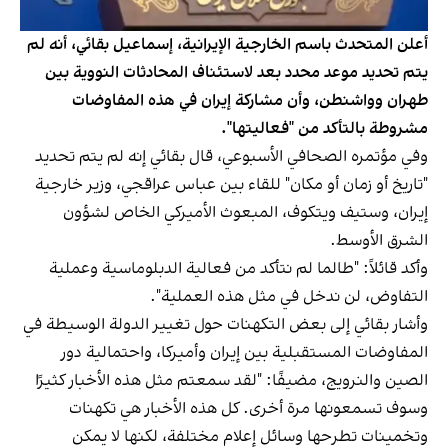
أعلن المتحدث باسم الخارجية الإيرانية، إسماعيل بقائي، أنه لم
يتم تحديد موعد محدد بعد لاستئناف المحادثات النووية بين
طهران وواشنطن، وأن مشاركة إيران في هذه المفاوضات
مشروطة بالتأكد من "فعاليتها".
وفي مؤتمره الصحافي الأسبوعي، قال بقائي إنه لم يتم تحديد
"تاريخ أو زمان أو مكان" للقاء بين عباس عراقجي، وزير خارجية
إيران، وستيف ويتكوف، المبعوث الأميركي الخاص لشؤون
الشرق الأوسط.
وأكد قائلاً: "طالما لم نتأكد من فعالية الدبلوماسية وعملية
التفاوض، لن ندخل في مثل هذه العملية".
وأشار بقائي إلى بعض التكهنات حول تغيير الدولة الوسيطة في
المفاوضات المستقبلية بين إيران وأميركا، واحتمالية دور
الصين والنرويج، مضيفًا: "لقد سمعتم مثل هذه الأخبار كثيرًا
وسوف تسمعونها مرة أخرى. كل هذه الأخبار هي تكهنات
وتخمينات تطرحها وسائل إعلام مختلفة، لكنها لا يمكن