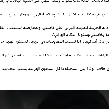
كر أن قدیاني يقضي منذ 30 سبتمبر (أيلول) 2024 حكمًا بالسجن لمدة ثلاث سنوات وستة أشهر، على خ
اشط السياسي المولود عام 1945، أحد القياديين في منظمة مجاهدي الثورة الإسلامية في إيران،
داته الجريئة للمرشد الإيراني، علي خامنئي، وبمعارضته للاستبداد الق
لسجن ذاته أكد فيها: "إذا تقدمت المفاوضات مع أميركا، فستكون نهاية خ
 الرعاية الطبية المناسبة، أو تأخير العلاج للسجناء السياسيين في ا
لات الوفاة بين السجناء داخل السجون الإيرانية بسبب التعذيب، وال