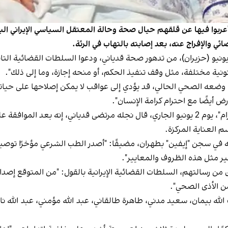
ي والإفراج عنه، بعد إصابته بالتهاب في الرئة.
ذّر الموقعون على الرسالة، التي نُشرت يوم السبت 7 يونيو (حزيران)، من تدهور صحة قدیاني، ودعوا ال
قانونية مختلفة، مثل وقف تنفيذ الحكم، أو منحه إجازة، وما إلى ذلك".
وضعه الصحي الحالي، قد يؤدي إلى عواقب لا يمكن إصلاحها على حياته و
ض أيضًا مع احترام كرامة الإنسان".
وفي تصريح لقناة "امتداد"، الموجودة على تطبيق " تلغرام"، يوم 2 يونيو الجاري، قال نجله مرت
 العناية المركزة.
له في سجن "إيفين" بطهران، مضيفًا: "أصدر الطب الشرعي مؤخرًا توصي
وفير مثل هذه الظروف والمعايير".
ن رسالتهم، السلطات القضائية الإيرانية بالقول: "من المتوقع إصدا
من الأذى الصحي".
لله بيمان، سعيد مدني، طاهرة طالقاني، عبد الله مؤمني، عبد الله