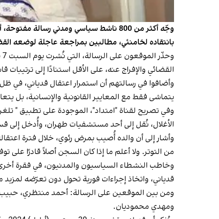
بانتقاده لخامنئي، مطالبين بمراجعة عاجلة لوضعه القضائ
وح
القضائي والإفراج عنه، على الأقل استنادًا إلى ترتيبات 
وأضافوا في رسالتهم أن استمرار اعتقال قدیاني، في ظل 
يتماشى فقط مع المعايير القانونية والإنسانية، بل يتعار
الأغلال، نُقل إلى أحد مستشفيات طهران، وأُدخل إلى قسم
وأشار إلى أن والده أُصيب بمرض رئوي، خلال فترة اعتقا
من التوتر. ولا أعلم ما إذا كان السجن أصلاً قادرًا على ت
وخاطب النشطاء السياسيون والمدنيون، في فقرة أخرى م
قدیاني، واتخاذ إجراءات فورية تحول دون تعرّضه لمزيد 
ومن بين الموقعين على الرسالة: أحمد منتظري، حبيب ا
ومهدي محموديان.