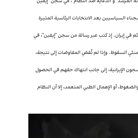
لفية اتهامات بـ "إهانة المرشد" و"الدعاية ضد النظام"، في سجن "إيفين"
 وكان من بين السجناء السياسيين بعد الانتخابات الرئاسية المثيرة
ائم في إيران. إذ كتب عبر رسالة من سجن "إيفين"، في
امنئي السقوط. وإذا لم تُفضِ المفاوضات إلى نتيجة،
لسجون الإيرانية، إلى جانب انتهاك حقهم في الحصول
ضغوط، أو الإهمال الطبي المتعمد، إلا أن النظام