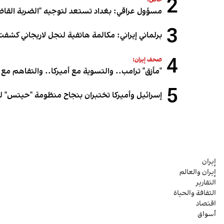
2
خاص:
مسؤول عراقي: بغداد تستعد لتوجيه "الضربة القاض
3
برلماني إيراني: مكالمة هاتفية لنجل لاريجاني كشفت
4
صحف إيران:
"مأزق" ترامب.. والتسوية مع أميركا.. والتفاهم مع 
5
إسرائيل وأميركا تختبران بنجاح منظومة "حيتس" لل
إيران
إيران والعالم
التقارير
الثقافة والحياة
اقتصاد
أسواق