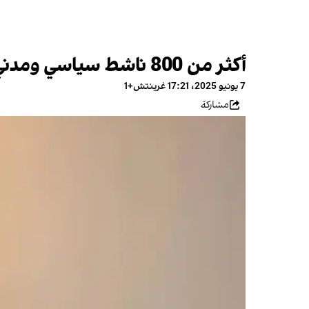
أكثر من 800 ناشط سياسي ومدني يحذرون من تدهور صحة معتقل إيراني بارز
7 يونيو 2025، 17:21 غرينتش+1
مشاركة