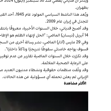
ويُذ
بطهران.
ويُعد هذا الن
للجدل في إيران عام 2009.
وقد أصبح قدیاني، خلال السنوات الأخيرة، معروفًا بانتقا
14 أبريل (نيسان) الماضي: "الحل لإنهاء الظلم هو الإطاحة بخامنئي وسقوط النظام الإيراني".
وفي 29 مارس (آذار) الماضي، نشر رسالة أخرى من ا
فسوف يواجه خامنئي سقوطًا تدريجيًا وتآكلاً داخليًا".
وقد تكرّرت خلال السنوات الماضية تقارير عن عدم توفير
على الرعاية الصحية الملائمة.
وقد وثّقت منظمات حقوقية ونشطاء مدنيون العديد من حا
الإيراني لم يعلن تحمله أي مسؤولية عن هذه الحالات.
الأكثر مشاهدة