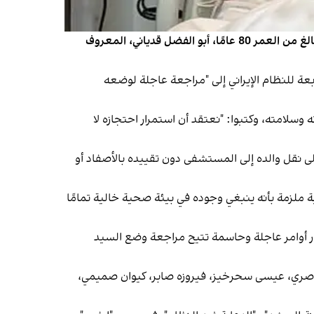
وجّه أكثر من 800 ناشط سياسي ومدني رسالة مفتوحة، أعربوا فيها عن قلقهم حيال صحة وحالة المعتقل السياسي الإيراني البالغ من العمر 80 عامًا، أبو الفضل قدياني، المعروف
سلطات القضائية التابعة للنظام الإيراني إلى "مراجعة عاجلة لوضعه
سلامته، وكتبوا: "نعتقد أن استمرار احتجازه لا
ضى قدیاني، إنه بعد الموافقة على نقل والده إلى المستشفى دون تقييده بالأصفاد أو
ة ملزمة بأنه ينبغي وجوده في بيئة صحية خالية تمامًا
ر أوامر عاجلة وحاسمة تتيح مراجعة وضع السيد
 ناصري، عيسى سحرخيز، فيروزه صابر، كيوان صميمي،