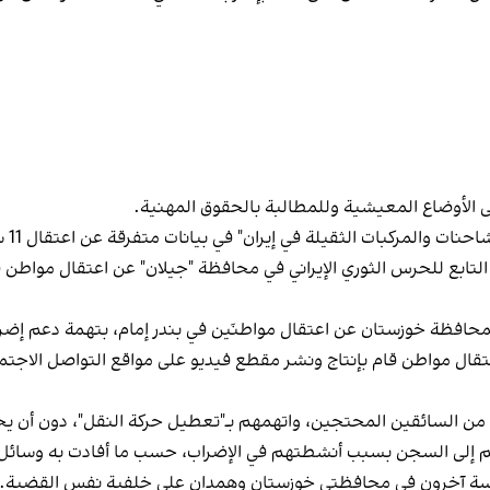
لثقيلة في إيران" في بيانات متفرقة عن اعتقال 11 سائقًا في كرمانشاه وآخرين في سنندج.
التابع للحرس الثوري الإيراني في محافظة "جيلان" عن اعتقال مواطن
 بمحافظة خوزستان عن اعتقال مواطنَين في بندر إمام، بتهمة دعم إض
باعتقال مواطن قام بإنتاج ونشر مقطع فيديو على مواقع التواصل الا
د من السائقين المحتجين، واتهمهم بـ"تعطيل حركة النقل"، دون أن ي
 إلى السجن بسبب أنشطتهم في الإضراب، حسب ما أفادت به وسائل ال
وخمسة آخرون في محافظتي خوزستان وهمدان على خلفية نفس القضية.