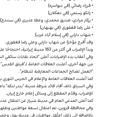
• فرزاد رضائي (في ديواندره)
• زانكو رستمي (في دهكلان)
• رزكار مرادي، صدیق محمدي، وعطا عذیری (في سنندج)
• علی رضا فغفوری (في بهبهان)
• شهاب دارابي (في إسلام‌ آباد غرب)
وقد أُفرج مؤخرًا عن شهاب دارابي وعلي رضا فغفوري.
وبدأ الإضراب في أكثر من 163 مدينة إيرانية، احتجاجًا على الأوضاع المعيشية وللمطالبة بالحقوق المهنية.
وفي أعقاب بدء الإضرابات، أعلن "اتحاد نقابات سائقي الشاحنات والمركبات ا
من جهة أخرى، أعلنت العلاقات العامة لـ"فيلق القدس" 
"العمل لصالح الجماعات المعارضة للنظام".
كما أعلنت العلاقات العامة والإعلام في الحرس الثوري
وفي السياق ذاته، أفاد قائد شرطة مدينة "بندر لنكه" 
للإضراب، وقدّم المقطع إلى وسائل إعلام خارج إيران.
كما أعلن المدعي العام في مدينة شيراز عن اعتقال عد
وفي محافظة قزوين، تم اعتقال تسعة مواطنين ونقلهم
بالإضافة إلى ذلك، اعتُقل مواطنان في مدينة بهار، 