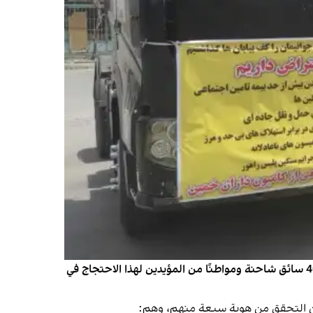
في سياق الإضراب العام لسائقي الشاحنات والمركبات الثقيلة في إيران، والذي بدأ يوم 21 مايو (أيار)، أُلقي القبض على أكثر من 40 سائق شاحنة ومواطنًا من المؤيدين لهذا الاحتجاج في
من التحقق من هوية سبعة منهم، وهم: