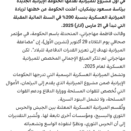
في أول مشروع للميزانية تقدمها الحكومة الإيرانية الجديدة
برئاسة مسعود بزشكيان، أعلنت الحكومة عن خطتها لزيادة
الميزانية العسكرية بنسبة 200% في السنة المالية المقبلة
التي تبدأ في 21 مارس (آذار) 2025.
وقالت فاطمة مهاجراني، المتحدثة باسم الحكومة، في مؤتمر
صحافي يوم الثلاثاء 29 أكتوبر (تشرين الأول)، إن "مضاعفة
الميزانية تهدف إلى تعزيز القدرات الدفاعية للبلاد". لكن
مهاجراني لم تذكر المبلغ الإجمالي المخصص للميزانية
العسكرية لعام 2025.
وتشمل الميزانية العسكرية الرسمية التي تدرجها الحكومات
الإيرانية ضمن مشروع الميزانية الذي يقدم إلى البرلمان، الأموال
التي تُخصص للقوات المسلحة ووزارة الدفاع ودعم القوات
المسلحة، ولا تشمل البنود السرية.
وتُقسم الميزانية العسكرية المعلنة بين الجيش والحرس
الثوري والبسيج، ومؤسسات أخرى تابعة لها. وتُشير التقديرات
إلى أن الحرس الثوري، ونظرًا لنفوذه الواسع وتشعباته