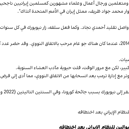
ن ومتعلمين ورجال أعمال وعلماء مشهورين كمسلمين إيرانيين ناجحين
ار محمد جواد ظريف، ممثل إيران في الأمم المتحدة آنذاك".
د تولي حسن روحاني رئاسة الجمهورية في عام 2013، واصل تقليد أحمدي نجاد. وكما فعل سلفه، زار 
أحد أبرز حفلات العشاء التي أقامها روحاني كان في عام 2014، عندما كان هناك جو عام مرحب بالاتف
ضيات.
كبير، لكن مع مرور الوقت، قلت حيوية مآدب العشاء السنوية.
الين للنظام الإيراني بعد اختطافه