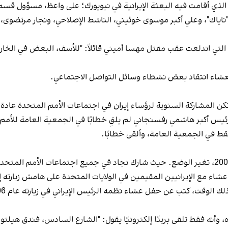
ي أقامت فيه البعثة الإيرانية في نيويورك؛ علی واعظ، مسؤول قسم 
ناياك"، وعلي ‌أكبر موسوی خوئيني، الناشط الإصلاحي، ونجار مرتضوی، 
وأشار پزشکیان، خلال العشاء، إلى احتجاجات عام 2022 التي اندلعت عقب مقتل مهسا أميني قائلاً:
 العشاء انتقاد بعض نشطاء وسائل التواصل الاجتماعي.
ة رئاسة محمد خاتمي التي بدأت عام 1997، لم تكن المشاركة السنوية لرؤساء إيران في اجتماعا
 الرئيس أكبر هاشمي رفسنجاني لم يلقِ خطابًا في الجمعية العامة للأمم
اء مع الإيرانيين المقيمين في الولايات المتحدة على هامش زيارته إلى
أنه فقط تلقى بريدًا إلكترونيًا يقول: "الشارع السادس، فندق هيلتون