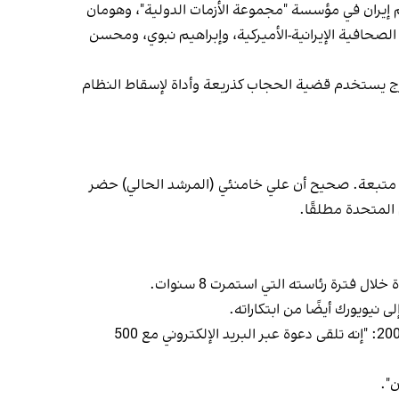
إيران في مؤسسة "مجموعة الأزمات الدولية"، وهومان
الصحافية الإيرانية-الأميركية، وإبراهيم نبوي، ومحسن
 "للأسف، البعض في الخارج يستخدم قضية الحجاب كذريعة وأداة لإسقاط النظام
ت الأمم المتحدة عادة متبعة. صحيح أن علي خامنئي (المرشد الحالي) حضر
 المتحدة مطلقًا.
 نيويورك أيضًا من ابتكاراته.
هومان مجد، الذي كان يعمل مترجمًا لأحمدي ‌نجاد في ذلك الوقت، كتب عن حفل عشاء نظمه الرئيس الإيراني في زيارته عام 2006: "إنه تلقى دعوة عبر البريد الإلكتروني مع 500
".