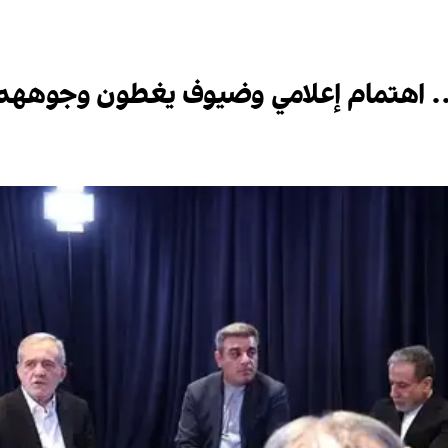
ا.. اهتمام إعلامي وضيوف يغطون وجوههم