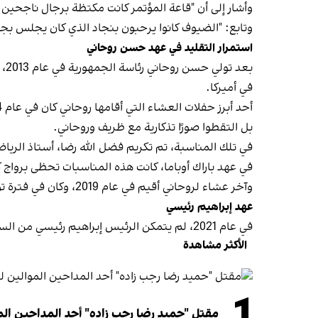
وأشار إلى أن "قاعة المؤتمر كانت مكتظة برجال ناجحي
وتابع: "الضيوف كانوا يرحبون بنجاد الذي كان يجلس بجو
استمرار التقليد في عهد حسن روحاني
بع
في أميركا.
بل التقطوا صورًا تذكارية مع ظريف وروحاني.
في تلك المناسبة، تم تكريم فضل ‌الله رضا، أستاذ الريا
في عهد باراك أوباما، كانت هذه المناسبات تحظى برواج 
وآخر عشاء لروحاني أقيم في عام 2019، وكان في فترة توتر مع إدارة ترمب بعد انسحابها من الاتفاق النووي، مما أدى إلى فرض قيود على تلك الزيارة والعشاء.
عهد إبراهيم رئيسي
في عام 2021، لم يتمكن الرئيس إبراهيم رئيسي من السفر إلى نيويورك بسبب جائحة كورونا، وفي السنتين التاليتين (2022 و2023)، لم يتم الإبلاغ عن إقامة أي عشاء خلال رحلاته.
الأكثر مشاهدة
1
مقتل "حميد رضا رجب زاده" أحد المداحين المو