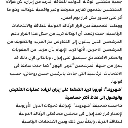
جميع مفتشي الوكالة الدولية للطاقة الذرية من إيران، لأن هؤلاء
المفتشين يقدمون تقارير مغرضة وغير واقعية للوكالة، وهو ما
أثر على صدور مثل قرار يوم أمس.
وربطت الصحيفة بين قرار الوكالة الدولية للطاقة والانتخابات
الرئاسية، حيث زعمت أن الوكالة تريد من خلال هذا القرار دعم
المرشحين الذين يدعون إلى التفاوض مع الغرب، والتخويف من
المرشحين الآخرين، لأنها تريد الإيهام بأن مزيدا من العقوبات
والحظر الاقتصادي سيطبق على إيران، وبالتالي فإن ذلك قد
يعزز من جبهة المرشحين "غربي الهوى" كما حدث سابقا في
الانتخابات الرئاسية التي جاءت بالرئيس حسن روحاني، حسب
قولها.
"شهروند": أوروبا تريد الضغط على إيران لزيادة عمليات التفتيش
والوصول إلى نقاط أكثر حساسية
هاجمت صحيفة "شهروند" الإيرانية تحركات الدول الأوروبية
لإصدار قرار ضد إيران في مجلس محافظي الوكالة الدولية
للطاقة الذرية، رابطةً بين ذلك وبين الانتخابات الرئاسية