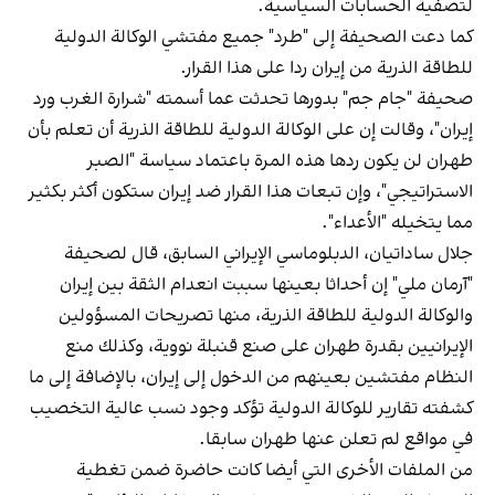
لتصفية الحسابات السياسية.
كما دعت الصحيفة إلى "طرد" جميع مفتشي الوكالة الدولية
للطاقة الذرية من إيران ردا على هذا القرار.
صحيفة "جام جم" بدورها تحدثت عما أسمته "شرارة الغرب ورد
إيران"، وقالت إن على الوكالة الدولية للطاقة الذرية أن تعلم بأن
طهران لن يكون ردها هذه المرة باعتماد سياسة "الصبر
الاستراتيجي"، وإن تبعات هذا القرار ضد إيران ستكون أكثر بكثير
مما يتخيله "الأعداء".
جلال ساداتيان، الدبلوماسي الإيراني السابق، قال لصحيفة
"آرمان ملي" إن أحداثا بعينها سببت انعدام الثقة بين إيران
والوكالة الدولية للطاقة الذرية، منها تصريحات المسؤولين
الإيرانيين بقدرة طهران على صنع قنبلة نووية، وكذلك منع
النظام مفتشين بعينهم من الدخول إلى إيران، بالإضافة إلى ما
كشفته تقارير للوكالة الدولية تؤكد وجود نسب عالية التخصيب
في مواقع لم تعلن عنها طهران سابقا.
من الملفات الأخرى التي أيضا كانت حاضرة ضمن تغطية