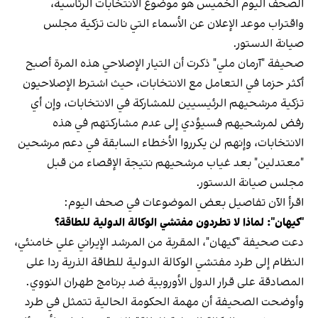
الصحف اليوم الخميس هو موضوع الانتخابات الرئاسية،
واقتراب موعد الإعلان عن الأسماء التي نالت تزكية مجلس
صيانة الدستور.
صحيفة "آرمان ملي" ذكرت أن التيار الإصلاحي هذه المرة أصبح
أكثر حزما في التعامل مع الانتخابات، حيث اشترط الإصلاحيون
تزكية مرشحيهم الرئيسيين للمشاركة في الانتخابات، وإن أي
رفض لمرشحيهم فسيؤدي إلى عدم مشاركتهم في هذه
الانتخابات، وإنهم لن يكرروا الأخطاء السابقة في دعم مرشحين
"معتدلين" بعد غياب مرشحيهم نتيجة الإقصاء من قبل
مجلس صيانة الدستور.
اقرأ الآن تفاصيل بعض الموضوعات في صحف اليوم:
"كيهان": لماذا لا تطردون مفتشي الوكالة الدولية للطاقة؟
دعت صحيفة "كيهان"، المقربة من المرشد الإيراني علي خامنئي،
النظام إلى طرد مفتشي الوكالة الدولية للطاقة الذرية ردا على
المصادقة على قرار الدول الأوروبية ضد برنامج طهران النووي.
وأوضحت الصحيفة أن مهمة الحكومة الحالية تتمثل في طرد