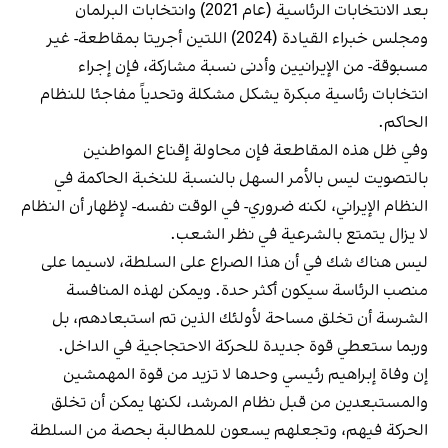
بعد الانتخابات الرئاسية (عام 2021) وانتخابات البرلمان
ومجلس خبراء القيادة (2024) اللتين أجريتا بمقاطعة- غير
مسبوقة- من الإيرانيين وأدنى نسبة مشاركة، فإن إجراء
انتخابات رئاسية مبكرة يشكل مشكلة وتحدياً مفاجئا للنظام
الحاكم.
وفي ظل هذه المقاطعة فإن محاولة إقناع المواطنين
بالتصويت ليس بالأمر السهل بالنسبة للنخبة الحاكمة في
النظام الإيراني، لكنه ضروري- في الوقت نفسه- لإظهار أن النظام
لا يزال يتمتع بالشرعية في نظر الشعب.
ليس هناك شك في أن هذا الصراع على السلطة، لاسيما على
منصب الرئاسة سيكون أكثر حدة. ويمكن لهذه المنافسة
الشرسة أن تخلق مساحة لأولئك الذين تم استبعادهم، بل
وربما ستعطي قوة جديدة للحركة الاحتجاجية في الداخل.
إن وفاة إبراهيم رئيسي وحدها لا تزيد من قوة المهمشين
والمستبعدين من قبل نظام المرشد، لكنها يمكن أن تخلق
الحركة فيهم، وتجعلهم يسعون للمطالبة بحصة من السلطة