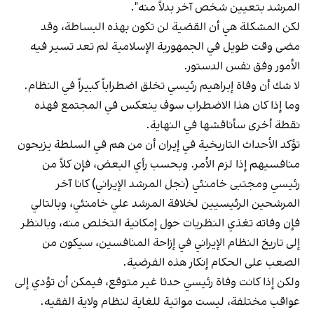
المرشد بتعيين شخص آخر بدلاً منه".
لكن المشكلة هي أن القضية لن تكون بهذه البساطة، وقد
مضى وقت طويل في الجمهورية الإسلامية لم تعد تسير فيه
الأمور وفق نفس الدستور.
لا شك أن وفاة إبراهيم رئيسي تخلق اضطراباً كبيراً في النظام.
وما إذا كان هذا الاضطراب سوف ينعكس في المجتمع فهذه
نقطة أخرى سأناقشها في النهاية.
تؤكد الأحداث التاريخية في إيران أن من هم في السلطة يزيحون
منافسيهم إذا لزم الأمر. وبحسب رأي البعض، فإن كلاً من
رئيسي ومجتبى خامنئي (نجل المرشد الإيراني) كانا آخر
المرشحين الرئيسيين لخلافة المرشد علي خامنئي، وبالتالي
فإن وفاته تغذي النظريات حول إمكانية التخلص منه، وبالنظر
إلى تاريخ النظام الإيراني في إزاحة المنافسين، سيكون من
الصعب على الحكام إنكار هذه الفرضية.
ولكن إذا كانت وفاة رئيسي حدثا غير متوقع، فيمكن أن تؤدي إلى
عواقب مختلفة، ليست مواتية للغاية لنظام ولاية الفقيه.