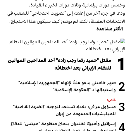
وخمس دورات برلمانية وثلاث دورات لخبراء القيادة.
ودعا في جزء آخر من إعلانه إلى "تصويت احتجاجي" للشعب في
الانتخابات المقبلة، لكنه لم يوضح كيف سيكون هذا الاحتجاج.
الأكثر مشاهدة
1
مقتل "حميد رضا رجب زاده" أحد المداحين الموالين
للنظام الإيراني بعد اختطافه
2
صهر خامنئي يدعو علنًا لإنهاء "الجمهورية الإسلامية"
واستبدالها بـ "الحكومة الإسلامية"
خاص:
3
مسؤول عراقي: بغداد تستعد لتوجيه "الضربة القاضية"
للميليشيات المدعومة من إيران
4
إسرائيل وأميركا تختبران بنجاح منظومة "حيتس" للدفاع
الصاروخي وسط استمرار التوترات مع إيران