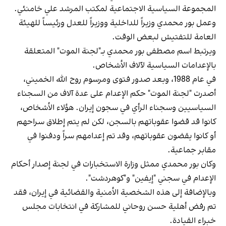
المجموعة السياسية الاجتماعية لمكتب المرشد علي خامنئي.
وعمل بور محمدي وزيراً للداخلية ووزيراً للعدل ورئيساً للهيئة
العامة للتفتيش لبعض الوقت.
ويرتبط اسم مصطفى بور محمدي بـ"لجنة الموت" المتعلقة
بالإعدامات السياسية لآلاف الأشخاص.
في عام 1988، وبعد صدور فتوى ومرسوم روح الله الخميني،
أصدرت "لجنة الموت" حكم الإعدام على عدة آلاف من السجناء
السياسيين وسجناء الرأي في سجون إيران. هؤلاء الأشخاص،
كانوا قد قضوا عقوباتهم بالسجن، لكن لم يتم إطلاق سراحهم
أو كانوا يقضون عقوباتهم، وقد تم إعدامهم سراً ودفنوا في
مقابر جماعية.
وكان بور محمدي ممثل وزارة الاستخبارات في لجنة إصدار أحكام
الإعدام في سجني "إيفين" و"كوهردشت".
وبالإضافة إلى هذه الشخصية الأمنية والقضائية في إيران، فقد
تم رفض أهلية حسن روحاني للمشاركة في انتخابات مجلس
خبراء القيادة.