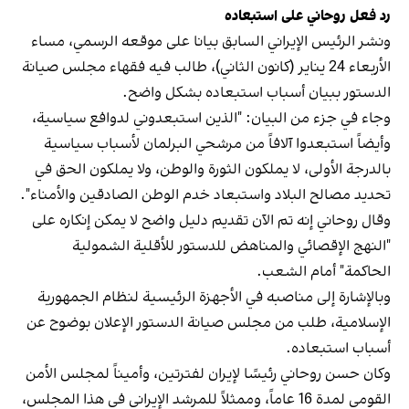
رد فعل روحاني على استبعاده
ونشر الرئيس الإيراني السابق بيانا على موقعه الرسمي، مساء
الأربعاء 24 يناير (كانون الثاني)، طالب فيه فقهاء مجلس صيانة
الدستور ببيان أسباب استبعاده بشكل واضح.
وجاء في جزء من البيان: "الذين استبعدوني لدوافع سياسية،
وأيضاً استبعدوا آلافاً من مرشحي البرلمان لأسباب سياسية
بالدرجة الأولى، لا يملكون الثورة والوطن، ولا يملكون الحق في
تحديد مصالح البلاد واستبعاد خدم الوطن الصادقين والأمناء".
وقال روحاني إنه تم الآن تقديم دليل واضح لا يمكن إنكاره على
"النهج الإقصائي والمناهض للدستور للأقلية الشمولية
الحاكمة" أمام الشعب.
وبالإشارة إلى مناصبه في الأجهزة الرئيسية لنظام الجمهورية
الإسلامية، طلب من مجلس صيانة الدستور الإعلان بوضوح عن
أسباب استبعاده.
وكان حسن روحاني رئيسًا لإيران لفترتين، وأميناً لمجلس الأمن
القومي لمدة 16 عاماً، وممثلاً للمرشد الإيراني في هذا المجلس،