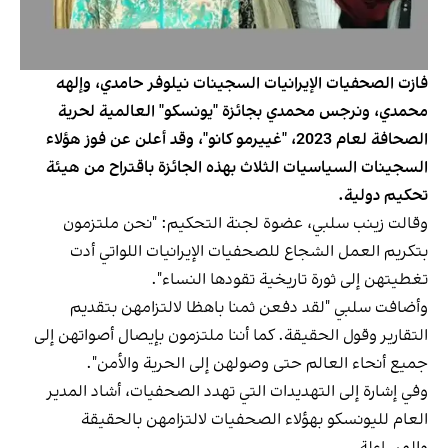
فازت الصحفيات الإيرانيات السجينات نيلوفر حامدي، وإلهه
محمدي، ونرجس محمدي بجائزة "يونسكو" العالمية لحرية
الصحافة لعام 2023، "غييرمو كانو"، وقد أعلن عن فوز هؤلاء
السجينات السياسيات الثلاث بهذه الجائزة باقتراح من هيئة
تحكيم دولية.
وقالت زينب سلبي، عضوة لجنة التحكيم: "نحن ملتزمون
بتكريم العمل الشجاع للصحفيات الإيرانيات اللواتي أدت
تغطيتهن إلى ثورة تاريخية تقودها النساء".
وأضافت سلبي "لقد دفعن ثمنا باهظا لالتزامهن بتقديم
التقارير وقول الحقيقة. كما أننا ملتزمون بإيصال أصواتهن إلى
جميع أنحاء العالم حتى وصولهن إلى الحرية والأمن".
وفي إشارة إلى التهديدات التي تهدد الصحفيات، أشاد المدير
العام لليونسكو بهؤلاء الصحفيات لالتزامهن بالحقيقة
والمساءلة.