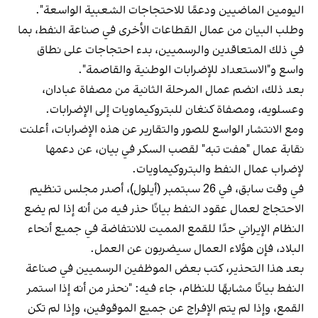
اليومين الماضيين ودعمًا للاحتجاجات الشعبية الواسعة".
وطلب البيان من عمال القطاعات الأخرى في صناعة النفط، بما
في ذلك المتعاقدين والرسميين، بدء احتجاجات على نطاق
واسع و"الاستعداد للإضرابات الوطنية والقاصمة".
بعد ذلك، انضم عمال المرحلة الثانية من مصفاة عبادان،
وعسلويه، ومصفاة كنغان للبتروكيماويات إلى الإضرابات.
ومع الانتشار الواسع للصور والتقارير عن هذه الإضرابات، أعلنت
نقابة عمال "هفت تبه" لقصب السكر في بيان، عن دعمها
لإضراب عمال النفط والبتروكيماويات.
في وقت سابق، في 26 سبتمبر (أيلول)، أصدر مجلس تنظيم
الاحتجاج لعمال عقود النفط بيانًا حذر فيه من أنه إذا لم يضع
النظام الإيراني حدًا للقمع المميت للانتفاضة في جميع أنحاء
البلاد، فإن هؤلاء العمال سيضربون عن العمل.
بعد هذا التحذير، كتب بعض الموظفين الرسميين في صناعة
النفط بيانًا مشابهًا للنظام، جاء فيه: "نحذر من أنه إذا استمر
القمع، وإذا لم يتم الإفراج عن جميع الموقوفين، وإذا لم تكن