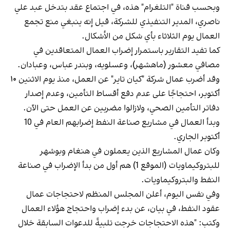
وبحسب قناة "التلغرام" هذه، في اجتماع عقد بتدخل عبد علي
ناصري، المدير التنفيذي للشركة، قيل إنه ينبغي منع تجمع
العمال يوم الثلاثاء بأي شكل من الأشكال.
كما تفيد التقارير باستمرار إضراب العمال المتعاقدين في
مصافي معشور (ماهشهر)، وعسلويه، وبندر عباس، وعبادان.
وقد أضرب عمال شركة "كيان تاير" عن العمل، منذ يوم الاثنين ۱۰
أكتوبر، احتجاجًا على عدم دفع أقساط التأمين، وعدم إصدار
دفاتر التأمين الصحي، ولازالوا مضربين عن العمل حتى الآن.
وبدأ العمال في مشاريع صناعة النفط إضرابهم العام في 10
أكتوبر الجاري.
وكان عمال المشاريع الذين يعملون في هنغام وبوشهر
للبتروكيماويات (الموقع 1) هم أول من بدأ الإضراب في صناعة
النفط والبتروكيماويات.
وفي نفس اليوم، أعلن المجلس المنظم لاحتجاجات عمال
عقود النفط، في بيان، عن بدء إضراب واحتجاج هؤلاء العمال
وكتب: "هذه الاحتجاجات خرجت تلبيةً للدعوات السابقة خلال