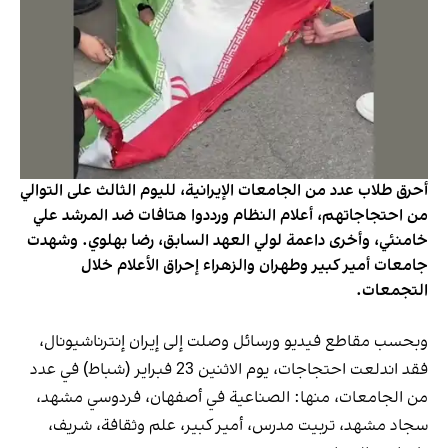
أحرق طلاب عدد من الجامعات الإيرانية، لليوم الثالث على التوالي
من احتجاجاتهم، أعلام النظام ورددوا هتافات ضد المرشد علي
خامنئي، وأخرى داعمة لولي العهد السابق، رضا بهلوي. وشهدت
جامعات أمير كبير وطهران والزهراء إحراق الأعلام خلال
التجمعات.
وبحسب مقاطع فيديو ورسائل وصلت إلى إيران إنترناشيونال،
فقد اندلعت احتجاجات، يوم الاثنين 23 فبراير (شباط) في عدد
من الجامعات، منها: الصناعية في أصفهان، فردوسي مشهد،
سجاد مشهد، تربيت مدرس، أمير كبير، علم وثقافة، شريف،