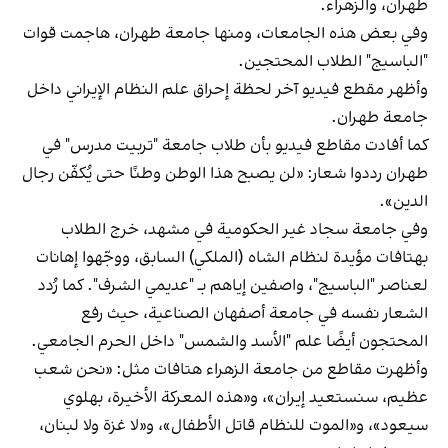
طهران، والزهراء.
وفي بعض هذه الجامعات، ومنها جامعة طهران، هاجمت قوات
"الباسيج" الطلاب المحتجين.
وأظهر مقطع فيديو آخر لحظة إحراق علم النظام الإيراني داخل
جامعة طهران.
كما أفادت مقاطع فيديو بأن طلاب جامعة "تربيت مدرس" في
طهران رددوا شعار: «لن يصبح هذا الوطن وطنًا حتى يُكفّن رجال
الدين».
وفي جامعة سجاد غير الحكومية في مشهد، خرج الطلاب
بهتافات مؤيدة لنظام الشاه (الملكي) السابق، ووجّهوا إهانات
لعناصر "الباسيج"، واصفين إياهم بـ "عديمي الشرف". كما رُدد
الشعار نفسه في جامعة أصفهان الصناعية، حيث رفع
المحتجون أيضًا علم "الأسد والشمس" داخل الحرم الجامعي.
وأظهرت مقاطع من جامعة الزهراء هتافات مثل: «نحن شعب
عظيم، سنستعيد إيران»، و«هذه المعركة الأخيرة، بهلوي
سيعود»، و«الموت للنظام قاتل الأطفال»، و«لا غزة ولا لبنان،