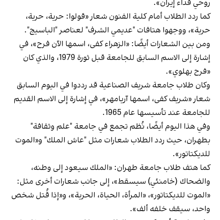
روحي فداء إيران».
كما ردد الطلاب أمام كلية الفنون شعار «قولوا: حرية، حرية،
حرية»، ووجهوا هتافات "عديمي الشرف" لعناصر "الباسيج".
ومن بين الشعارات أيضًا: «الزهراء كفى، اسمها الآن فرح»، في
إشارة إلى الاسم السابق للجامعة قبل ثورة 1979، والذي كان
«فرح بهلوي».
وكان طلاب جامعة شريف الصناعية قد رددوا في اليوم السابق
شعار «شريف كفى، اسمها آريامهر»، في إشارة إلى الاسم القديم
للجامعة عند تأسيسها عام 1965.
وفي هذا اليوم أيضًا، نُظم تجمع في جامعة "علم وثقافة"
بطهران، حيث ردد الطلاب شعارات مثل "عاش الملك" و«الموت
للديكتاتور».
كما هتف طلاب جامعة طهران: «الملك سيعود إلى وطنه،
والضحاك (خامنئي) سيسقط»، إلى جانب شعارات أخرى مثل:
«الموت للديكتاتور»، «المرأة، الحياة، الحرية»، و«إذا قُتل شخص
واحد، سيقف خلفه ألف».