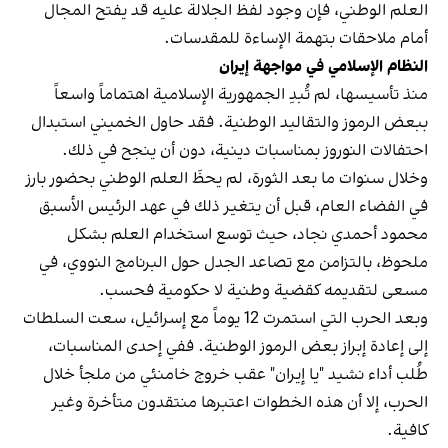
العلم الوطني، فإن وجود لفظ الجلالة عليه قد يفتح المجال
أمام ملاحقات بتهمة الإساءة للمقدسات.
النظام الإسلامي في مواجهة إيران
منذ تأسيسها، لم تُبدِ الجمهورية الإسلامية اهتماماً واسعاً
ببعض الرموز والتقاليد الوطنية. فقد حاول الخميني استبدال
احتفالات النوروز بمناسبات دينية، دون أن ينجح في ذلك.
وخلال سنوات ما بعد الثورة، لم يحظَ العلم الوطني بحضور بارز
في الفضاء العام، قبل أن يتغير ذلك في عهد الرئيس الأسبق
محمود أحمدي‌ نجاد، حيث توسع استخدام العلم بشكل
ملحوظ، بالتزامن مع تصاعد الجدل حول البرنامج النووي، في
مسعى لتقديمه كقضية وطنية لا حكومية فحسب.
وبعد الحرب التي استمرت 12 يوماً مع إسرائيل، سعت السلطات
إلى إعادة إبراز بعض الرموز الوطنية. ففي إحدى المناسبات،
طُلب أداء نشيد "يا إيران" عقب خروج خامنئي من ملجأ خلال
الحرب، إلا أن هذه الخطوات اعتبرها منتقدون متأخرة وغير
كافية.