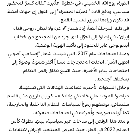
الثورة، روح‌الله الخميني، في خطوة اعتُبرت آنذاك كسرًا لمحظور
سياسي، ودفع قادة "الحركة الخضراء" إلى القول إن جهات أمنية
قد تكون وراءها لتبرير تشديد القمع.
في تلك المرحلة أيضاً، رُدد شعار "لا غزة ولا لبنان، روحي فداء
إيران"، في إشارة إلى تحوّل لدى جزء من المجتمع من خطاب
أيديولوجي عابر للحدود إلى تأكيد الهوية الوطنية.
ومنذ احتجاجات عام 2017، التي شهدت شعار "إصلاحي، أصولي،
انتهى الأمر"، اتخذت الاحتجاجات مساراً أكثر شمولاً، وصولاً إلى
احتجاجات يناير الأخيرة، حيث اتسع نطاق رفض النظام
بمختلف أجنحته.
وخلال السنوات الأخيرة، تصاعدت الهتافات التي تستهدف
مباشرة المرشد علي خامنئي وقادة عسكريين بارزين مثل قاسم
سليماني، بوصفهم رموزاً لسياسات النظام الداخلية والخارجية،
كما أُزيلت صورهم وأُحرقت في احتجاجات متفرقة.
وامتد هذا الرفض إلى ساحات غير سياسية، بينها بطولة كأس
العالم 2022 في قطر، حيث تعرض المنتخب الإيراني لانتقادات