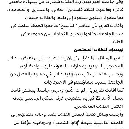
وفي جامعة أمير كبير، ردد الطلاب شعارات من بينها: «خامنئي
قاتل» و«الموت لثلاثة فاسدين: الملالي، واليساري، والمجاهد»،
كما هتفوا: «بهلوي سيعود إلى بلده، والطلاب خلفه».
وأفادت تقارير بأن عناصر "الباسيج" هاجموا تجمعًا سلميًا في
هذه الجامعة، وقاموا بتمزيق الكمامات عن وجوه بعض
الطلاب.
تهديدات للطلاب المحتجين
تشير الرسائل الواردة إلى "إيران إنترناشيونال" إلى تعرض الطلاب
المحتجين للتهديد ومحاولات التعرف عليهم واعتقالهم.
وبحسب هذه الرسائل، تم تهديد طلاب في مشهد بالفصل من
الجامعة بسبب مشاركتهم في الاحتجاجات.
كما أفادت تقارير بأن قوات الأمن وحرس جامعة بهشتي قامت
مساء الأحد 22 فبراير، بتفتيش غرف السكن الجامعي بهدف
اعتقال الطلاب المحتجين.
وأُرسلت رسائل نصية لبعض الطلاب تفيد بإحالة ملفاتهم إلى
اللجنة التأديبية بتهمة "إثارة الشغب"، وحرمانهم مؤقتًا من