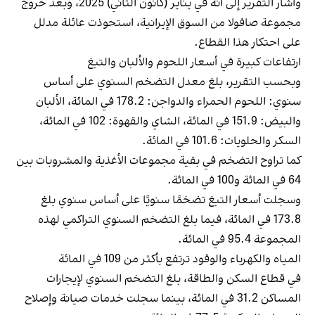
وأشار التقرير إلى أنه في يناير (كانون الثاني) 2025، وبعد خروج
مجموعة صافولا من السوق الإيرانية، استحوذت عائلة مدلل
على احتكار هذا القطاع.
ارتفاعات كبيرة في أسعار اللحوم والألبان والتبغ
وبحسب التقرير، بلغ معدل التضخم السنوي على أساس
سنوي: اللحوم الحمراء والدواجن: 178.2 في المائة، الألبان
والبيض: 151.9 في المائة، الشاي والقهوة: 102 في المائة،
السكر والحلويات: 101.6 في المائة.
كما تراوح التضخم في بقية مجموعات الأغذية والمشروبات بين
64 في المائة و100 في المائة.
وسجلت أسعار التبغ تضخمًا سنويًا على أساس سنوي بلغ
173.8 في المائة، فيما بلغ التضخم السنوي التراكمي لهذه
المجموعة 95.4 في المائة.
المياه والكهرباء والوقود ترتفع بأكثر من 109 في المائة
في قطاع السكن والطاقة، بلغ التضخم السنوي لإيجارات
المساكن 31.2 في المائة، بينما سجلت خدمات صيانة وإصلاح