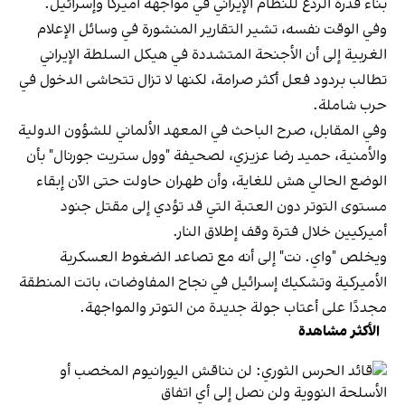
بناء قدرة الردع للنظام الإيراني في مواجهة أميركا وإسرائيل.
وفي الوقت نفسه، تشير التقارير المنشورة في وسائل الإعلام
الغربية إلى أن الأجنحة المتشددة في هيكل السلطة الإيراني
تطالب بردود فعل أكثر صرامة، لكنها لا تزال تتحاشى الدخول في
حرب شاملة.
وفي المقابل، صرح الباحث في المعهد الألماني للشؤون الدولية
والأمنية، حميد رضا عزيزي، لصحيفة "وول ستريت جورنال" بأن
الوضع الحالي هش للغاية، وأن طهران حاولت حتى الآن إبقاء
مستوى التوتر دون العتبة التي قد تؤدي إلى مقتل جنود
أميركيين خلال فترة وقف إطلاق النار.
ويخلص "واي. نت" إلى أنه مع تصاعد الضغوط العسكرية
الأميركية وتشكيك إسرائيل في نجاح المفاوضات، باتت المنطقة
مجددًا على أعتاب جولة جديدة من التوتر والمواجهة.
الأكثر مشاهدة