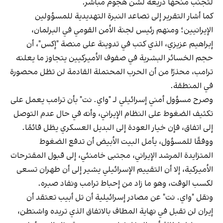
لتجنب منحها ذريعة لشن هجوم مباشر.
كما أشار التقرير إلى تصاعد النبرة التهديدية للمسؤولين
الإيرانيين؛ ومنهم رئيس لجنة الأمن القومي في البرلمان،
إبراهيم عزيزي، الذي كتب في تدوينة على منصة "إكس"، أن
حجم الخسائر البشرية في صفوف الأميركيين يتجاوز ما يعلنه
ترامب، محذرًا من أن الحرب المحتملة القادمة لن تظل محصورة
في المنطقة.
وصرح مسؤول أمني إسرائيلي لـ "واي. نت" بأن ترامب يعمل على
تكثيف الضغوط على النظام الإيراني، وأنه في حال عدم التوصل
إلى اتفاق، فإن خيار العودة إلى البديل العسكري يظل قائمًا.
ووفقًا للمسؤول، يأمل البيت الأبيض أن تدفع الضغوط
المتزايدة المرشد الإيراني، مجتبى خامنئي، إلى قبول المقترحات
الأميركية، إلا أن التقييم الإسرائيلي يشير إلى أن طهران تسعى
لكسب الوقت، وهو ما زاد من إحباط ترامب ونفاد صبره.
ونقل "واي. نت" عن مصادر إسرائيلية أن تل أبيب تعتقد أن
إيران لن تقبل في نهاية المطاف بالاتفاق الذي تريده واشنطن،