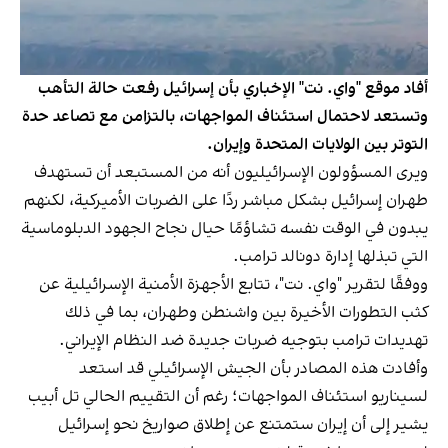
أفاد موقع "واي. نت" الإخباري بأن إسرائيل رفعت حالة التأهب
وتستعد لاحتمال استئناف المواجهات، بالتزامن مع تصاعد حدة
التوتر بين الولايات المتحدة وإيران.
ويرى المسؤولون الإسرائيليون أنه من المستبعد أن تستهدف
طهران إسرائيل بشكل مباشر ردًا على الضربات الأميركية، لكنهم
يبدون في الوقت نفسه تشاؤمًا حيال نجاح الجهود الدبلوماسية
التي تبذلها إدارة دونالد ترامب.
ووفقًا لتقرير "واي. نت"، تتابع الأجهزة الأمنية الإسرائيلية عن
كثب التطورات الأخيرة بين واشنطن وطهران، بما في ذلك
تهديدات ترامب بتوجيه ضربات جديدة ضد النظام الإيراني.
وأفادت هذه المصادر بأن الجيش الإسرائيلي قد استعد
لسيناريو استئناف المواجهات؛ رغم أن التقييم الحالي تل أبيب
يشير إلى أن إيران ستمتنع عن إطلاق صواريخ نحو إسرائيل