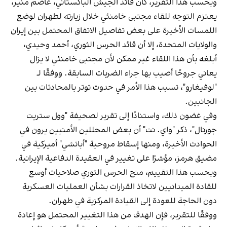
وبحسب هذا التقرير، كان قائد الجيش الباكستاني، عاصم منير،
يعتزم التوجه للقاء مجتبى خامنئي خلال زيارته لطهران لوضع
اللمسات الأخيرة على بعض تفاصيل الاتفاق المحتمل بين إيران
والولايات المتحدة، إلا أن قائد الحرس الثوري، أحمد وحيدي،
أبلغه بأن هذا اللقاء غير ممكن لأن مجتبى خامنئي لا يزال
يعاني جروحًا أصيب بها جراء الضربات السابقة. ووفقًا لـ
"لوفيغارو"، تسبب هذا الأمر في حدوث توتر بالمحادثات بين
الجانبين.
وفي غضون ذلك، واستنادًا إلى تقرير لصحيفة "وول ستريت
جورنال"، ذكر "واي. نت" أن بعض المحللين الأمنيين يرون في
الحوادث الأخيرة، ومنها إسقاط مروحية "أباتشي" أميركية في
مضيق هرمز، مؤشرًا على تغيير في العقيدة الدفاعية الإيرانية.
وبحسب هذا التقييم، منح الحرس الثوري صلاحيات أوسع
للقادة الميدانيين لاتخاذ القرارات بشأن العمليات العسكرية
دون الحاجة للعودة إلى القيادة المركزية في طهران.
ووفقًا للتقرير، فإن الهدف من هذا التغيير المحتمل هو إعادة