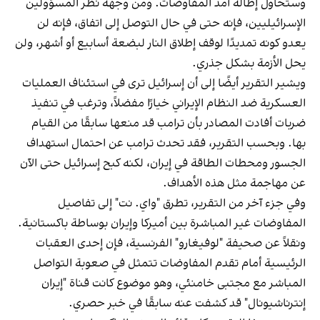
وستحاول إطالة أمد المفاوضات. ومن وجهة نظر المسؤولين
الإسرائيليين، فإنه حتى في حال التوصل إلى اتفاق، فإنه لن
يعدو كونه تمديدًا لوقف إطلاق النار لبضعة أسابيع أو أشهر، ولن
يحل الأزمة بشكل جذري.
ويشير التقرير أيضًا إلى أن إسرائيل ترى في استئناف العمليات
العسكرية ضد النظام الإيراني خيارًا مفضلاً، وترغب في تنفيذ
ضربات أفادت المصادر بأن ترامب قد منعها سابقًا من القيام
بها. وبحسب التقرير، فقد تحدث ترامب عن احتمال استهداف
الجسور ومحطات الطاقة في إيران، لكنه كبح إسرائيل حتى الآن
عن مهاجمة مثل هذه الأهداف.
وفي جزء آخر من التقرير، تطرق "واي. نت" إلى تفاصيل
المفاوضات غير المباشرة بين أميركا وإيران بوساطة باكستانية.
ونقلاً عن صحيفة "لوفيغارو" الفرنسية، فإن إحدى العقبات
الرئيسية أمام تقدم المفاوضات تتمثل في صعوبة التواصل
المباشر مع مجتبى خامنئي، وهو موضوع كانت قناة "إيران
إنترناشيونال" قد كشفت عنه سابقًا في خبر حصري.