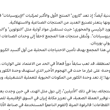
 أيضاً؛ إذ تعد "كارون" المنتج الأول والأكبر لمركبات "الإيزوسيانات" 
ونها يتعذر تصنيع العديد من المنتجات الصناعية والاستهلاكية.
مورد الرئيسي والمحوري؛ حيث تستقبل مواد أولية مثل "التولوين" و"ا
الإيزوسيانات". وتُنقل منتجات هذا المجمع لاحقاً إلى وحدات الصناعات
ولي يوريثان.
 في هذا المجمع بهدف تأمين الاحتياجات المحلية من أول أكسيد الكر
لمنطقة، قد لعب سابقاً دوراً فعالاً في الحد من الاعتماد على الواردات 
حدة- على غرار ما حدث في الهجوم الأخير الذي استهدف وحدة الكلور 
ا؛ إذ تعد وحدة الكلور من المكونات الحيوية للعملية التشغيلية، وبد
جاته، بما في ذلك "الأنيلين"، إلى دول مثل الهند، في حين وجدت بعض
فير العملة الصعبة، في تعزيز مكانة إيران في السوق الإقليمية للموا
لقطاعات؛ فالرغوة المرنة (الفوم الناعم) المستخدمة في صناعة الأثاث