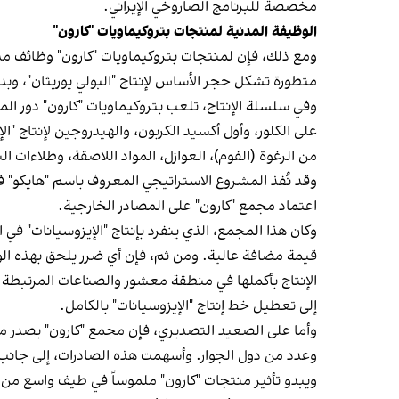
مخصصة للبرنامج الصاروخي الإيراني.
الوظيفة المدنية لمنتجات بتروكيماويات "كارون"
ومع ذلك، فإن لمنتجات بتروكيماويات "كارون" وظائف مدنية
متطورة تشكل حجر الأساس لإنتاج "البولي يوريثان"، وبد
وفي سلسلة الإنتاج، تلعب بتروكيماويات "كارون" دور ال
على الكلور، وأول أكسيد الكربون، والهيدروجين لإنتاج "
من الرغوة (الفوم)، العوازل، المواد اللاصقة، وطلاءات الب
وقد نُفذ المشروع الاستراتيجي المعروف باسم "هايكو"
اعتماد مجمع "كارون" على المصادر الخارجية.
وكان هذا المجمع، الذي ينفرد بإنتاج "الإيزوسيانات" في ا
قيمة مضافة عالية. ومن ثم، فإن أي ضرر يلحق بهذه الو
الإنتاج بأكملها في منطقة معشور والصناعات المرتبطة به
إلى تعطيل خط إنتاج "الإيزوسيانات" بالكامل.
وأما على الصعيد التصديري، فإن مجمع "كارون" يصدر منت
وعدد من دول الجوار. وأسهمت هذه الصادرات، إلى جانب تو
ويبدو تأثير منتجات "كارون" ملموساً في طيف واسع من ا