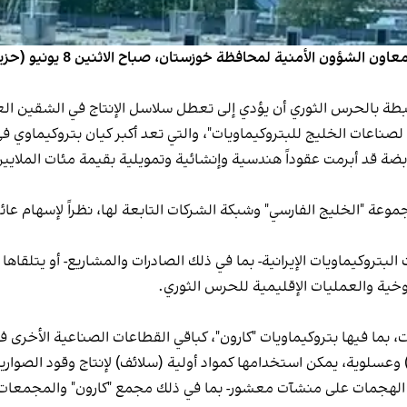
في أعقاب الهجمات المتبادلة بين 
بطة بالحرس الثوري أن يؤدي إلى تعطل سلاسل الإنتاج في الشقين ال
لصناعات الخليج للبتروكيماويات"، والتي تعد أكبر كيان بتروكيماوي في 
2019، أن هذه المجموعة القابضة قد أبرمت عقوداً هندسية وإنشائية وتمويلية بقيمة مئات 
موعة "الخليج الفارسي" وشبكة الشركات التابعة لها، نظراً لإسهام عائ
البتروكيماويات الإيرانية- بما في ذلك الصادرات والمشاريع- أو يتلقا
خية والعمليات الإقليمية للحرس الثوري.
 بما فيها بتروكيماويات "كارون"، كباقي القطاعات الصناعية الأخرى 
سلوية، يمكن استخدامها كمواد أولية (سلائف) لإنتاج وقود الصواريخ 
 الهجمات على منشآت معشور- بما في ذلك مجمع "كارون" والمجمعات ال