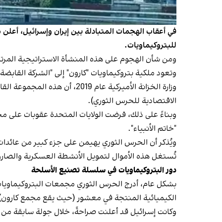
للبتروكيماويات.
ومن شأن الهجوم على هذه المنشأة الاستراتيجية المرت
وتعود ملكية بتروكيماويات "كارون" إلى "الشركة القابضة 
وزارة الخزانة الأميركية عام 
الاقتصادية للحرس الثوري).
وبناءً على ذلك، فرضت الولايات المتحدة عقوبات على مج
"خاتم الأنبياء".
ويُذكر أن الحرس الثوري يهيمن على جزء كبير من عائدات 
تُستغل هذه الأموال لتمويل الأنشطة العسكرية والصارو
دور البتروكيماويات في سلسلة تصنيع الأسلحة
بشكل عام، أدرج الحرس الثوري مجمعات البتروكيماويات،
الكيميائية المنتجة في معشور (حيث يقع مجمع كارون) وع
وكانت إسرائيل قد أعلنت صراحةً، خلال جولة سابقة من