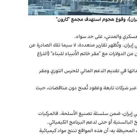
إيران وإسرائيل، أعلن معاون الشؤون الأمنية لمحافظة خوزستان، صباح الاثنين 8 يونيو (حزيران)، وقوع هجوم استهدف مجمع "كارون"
عسكري والمدني، على حد سواء.
إيران. وتُظهر تقارير متعددة، لا سيما تلك الصادرة عن
الملايين من الدولارات مع "مقر خاتم الأنبياء للبناء" (الذراع
داتها في تقديم الدعم المالي للحرس الثوري ومقر
ها عبر شركات تابعة وعقود تُمنح دون مناقصات، حيث
في إيران، ضمن سلسلة تصنيع الأسلحة. فالمركبات
البالستية أو حتى لدعم البرنامج الكيميائي.
محيطة به- أن هذه المواقع تنتج مواد كيميائية