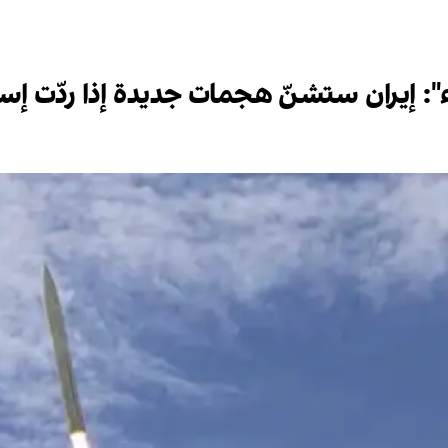
": إيران ستشنّ هجمات جديدة إذا ردّت إسر