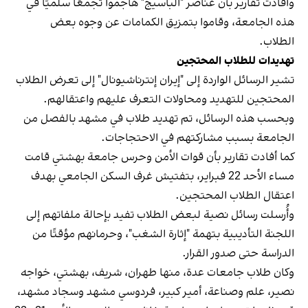
وأفادت تقارير بأن عناصر "الباسيج" هاجموا تجمعًا سلميًا في
هذه الجامعة، وقاموا بتمزيق الكمامات عن وجوه بعض
الطلاب.
تهديدات للطلاب المحتجين
تشير الرسائل الواردة إلى "إيران إنترناشيونال" إلى تعرض الطلاب
المحتجين للتهديد ومحاولات التعرف عليهم واعتقالهم.
وبحسب هذه الرسائل، تم تهديد طلاب في مشهد بالفصل من
الجامعة بسبب مشاركتهم في الاحتجاجات.
كما أفادت تقارير بأن قوات الأمن وحرس جامعة بهشتي قامت
مساء الأحد 22 فبراير، بتفتيش غرف السكن الجامعي بهدف
اعتقال الطلاب المحتجين.
وأُرسلت رسائل نصية لبعض الطلاب تفيد بإحالة ملفاتهم إلى
اللجنة التأديبية بتهمة "إثارة الشغب"، وحرمانهم مؤقتًا من
الدراسة حتى صدور القرار.
وكان طلاب جامعات عدة، منها طهران، شريف، بهشتي، خواجه
نصير، علم وصناعة، أمير كبير، فردوسي مشهد وسجاد مشهد،