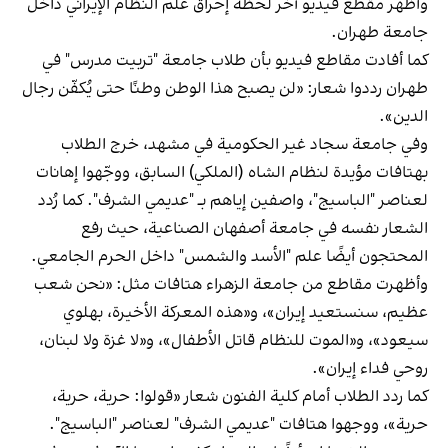
وأظهر مقطع فيديو آخر لحظة إحراق علم النظام الإيراني داخل
جامعة طهران.
كما أفادت مقاطع فيديو بأن طلاب جامعة "تربيت مدرس" في
طهران رددوا شعار: «لن يصبح هذا الوطن وطنًا حتى يُكفّن رجال
الدين».
وفي جامعة سجاد غير الحكومية في مشهد، خرج الطلاب
بهتافات مؤيدة لنظام الشاه (الملكي) السابق، ووجّهوا إهانات
لعناصر "الباسيج"، واصفين إياهم بـ "عديمي الشرف". كما رُدد
الشعار نفسه في جامعة أصفهان الصناعية، حيث رفع
المحتجون أيضًا علم "الأسد والشمس" داخل الحرم الجامعي.
وأظهرت مقاطع من جامعة الزهراء هتافات مثل: «نحن شعب
عظيم، سنستعيد إيران»، و«هذه المعركة الأخيرة، بهلوي
سيعود»، و«الموت للنظام قاتل الأطفال»، و«لا غزة ولا لبنان،
روحي فداء إيران».
كما ردد الطلاب أمام كلية الفنون شعار «قولوا: حرية، حرية،
حرية»، ووجهوا هتافات "عديمي الشرف" لعناصر "الباسيج".