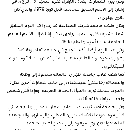
ومن بين الشعارات أيضًا: «الزهراء كفى، اسمها الآن فرح»، في
إشارة إلى الاسم السابق للجامعة قبل ثورة 1979، والذي كان
«فرح بهلوي».
وكان طلاب جامعة شريف الصناعية قد رددوا في اليوم السابق
شعار «شريف كفى، اسمها آريامهر»، في إشارة إلى الاسم القديم
للجامعة عند تأسيسها عام 1965.
وفي هذا اليوم أيضًا، نُظم تجمع في جامعة "علم وثقافة"
بطهران، حيث ردد الطلاب شعارات مثل "عاش الملك" و«الموت
للديكتاتور».
كما هتف طلاب جامعة طهران: «الملك سيعود إلى وطنه،
والضحاك (خامنئي) سيسقط»، إلى جانب شعارات أخرى مثل:
«الموت للديكتاتور»، «المرأة، الحياة، الحرية»، و«إذا قُتل شخص
واحد، سيقف خلفه ألف».
وفي جامعة أمير كبير، ردد الطلاب شعارات من بينها: «خامنئي
قاتل» و«الموت لثلاثة فاسدين: الملالي، واليساري، والمجاهد»،
كما هتفوا: «بهلوي سيعود إلى بلده، والطلاب خلفه».