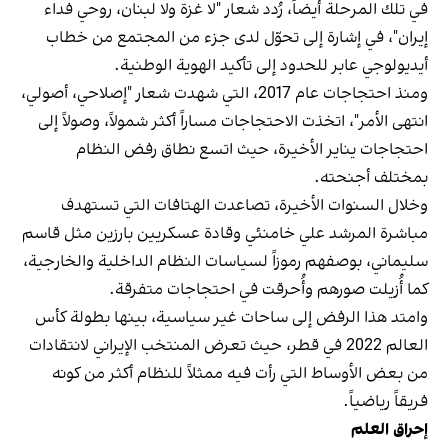
في تلك المرحلة أيضاً، رُدد شعار "لا غزة ولا لبنان، روحي فداء
إيران"، في إشارة إلى تحوّل لدى جزء من المجتمع من خطاب
أيديولوجي عابر للحدود إلى تأكيد الهوية الوطنية.
ومنذ احتجاجات عام 2017، التي شهدت شعار "إصلاحي، أصولي،
انتهى الأمر"، اتخذت الاحتجاجات مساراً أكثر شمولاً، وصولاً إلى
احتجاجات يناير الأخيرة، حيث اتسع نطاق رفض النظام
بمختلف أجنحته.
وخلال السنوات الأخيرة، تصاعدت الهتافات التي تستهدف
مباشرة المرشد علي خامنئي وقادة عسكريين بارزين مثل قاسم
سليماني، بوصفهم رموزاً لسياسات النظام الداخلية والخارجية،
كما أُزيلت صورهم وأُحرقت في احتجاجات متفرقة.
وامتد هذا الرفض إلى ساحات غير سياسية، بينها بطولة كأس
العالم 2022 في قطر، حيث تعرض المنتخب الإيراني لانتقادات
من بعض الأوساط التي رأت فيه ممثلاً للنظام أكثر من كونه
فريقاً رياضياً.
إحراق العلم