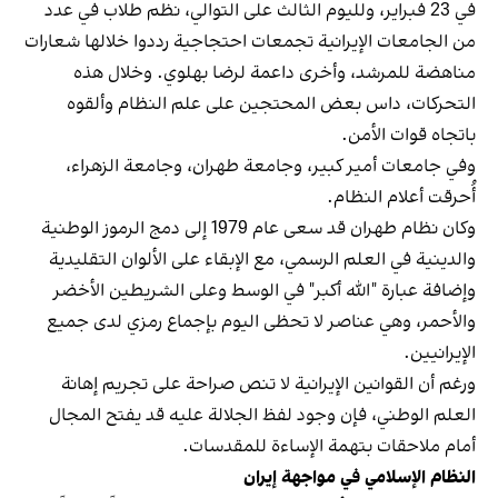
في 23 فبراير، ولليوم الثالث على التوالي، نظم طلاب في عدد
من الجامعات الإيرانية تجمعات احتجاجية رددوا خلالها شعارات
مناهضة للمرشد، وأخرى داعمة لرضا بهلوي. وخلال هذه
التحركات، داس بعض المحتجين على علم النظام وألقوه
باتجاه قوات الأمن.
وفي جامعات أمير كبير، وجامعة طهران، وجامعة الزهراء،
أُحرقت أعلام النظام.
وكان نظام طهران قد سعى عام 1979 إلى دمج الرموز الوطنية
والدينية في العلم الرسمي، مع الإبقاء على الألوان التقليدية
وإضافة عبارة "الله أكبر" في الوسط وعلى الشريطين الأخضر
والأحمر، وهي عناصر لا تحظى اليوم بإجماع رمزي لدى جميع
الإيرانيين.
ورغم أن القوانين الإيرانية لا تنص صراحة على تجريم إهانة
العلم الوطني، فإن وجود لفظ الجلالة عليه قد يفتح المجال
أمام ملاحقات بتهمة الإساءة للمقدسات.
النظام الإسلامي في مواجهة إيران