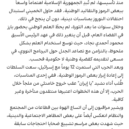
منذ تأسيسها، لم تُبدِ الجمهورية الإسلامية اهتماماً واسعاً
ببعض الرموز والتقاليد الوطنية. فقد حاول الخميني استبدال
احتفالات النوروز بمناسبات دينية، دون أن ينجح في ذلك.
وخلال سنوات ما بعد الثورة، لم يحظَ العلم الوطني بحضور بارز
في الفضاء العام، قبل أن يتغير ذلك في عهد الرئيس الأسبق
محمود أحمدي‌ نجاد، حيث توسع استخدام العلم بشكل
ملحوظ، بالتزامن مع تصاعد الجدل حول البرنامج النووي، في
مسعى لتقديمه كقضية وطنية لا حكومية فحسب.
وبعد الحرب التي استمرت 12 يوماً مع إسرائيل، سعت السلطات
إلى إعادة إبراز بعض الرموز الوطنية. ففي إحدى المناسبات،
طُلب أداء نشيد "يا إيران" عقب خروج خامنئي من ملجأ خلال
الحرب، إلا أن هذه الخطوات اعتبرها منتقدون متأخرة وغير
كافية.
ويشير مراقبون إلى أن اتساع الهوة بين قطاعات من المجتمع
والنظام انعكس أيضاً على بعض المظاهر الاجتماعية والدينية،
حيث شهدت بعض مراسم تشييع ضحايا احتجاجات سابقة