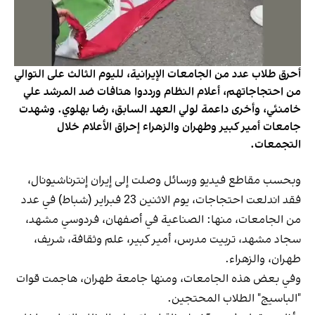
أحرق طلاب عدد من الجامعات الإيرانية، لليوم الثالث على التوالي
من احتجاجاتهم، أعلام النظام ورددوا هتافات ضد المرشد علي
خامنئي، وأخرى داعمة لولي العهد السابق، رضا بهلوي. وشهدت
جامعات أمير كبير وطهران والزهراء إحراق الأعلام خلال
التجمعات.
وبحسب مقاطع فيديو ورسائل وصلت إلى إيران إنترناشيونال،
فقد اندلعت احتجاجات، يوم الاثنين 23 فبراير (شباط) في عدد
من الجامعات، منها: الصناعية في أصفهان، فردوسي مشهد،
سجاد مشهد، تربيت مدرس، أمير كبير، علم وثقافة، شريف،
طهران، والزهراء.
وفي بعض هذه الجامعات، ومنها جامعة طهران، هاجمت قوات
"الباسيج" الطلاب المحتجين.