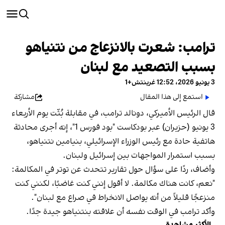
ترامب: شعرت بالانزعاج من نتنياهو
بسبب التصعيد مع لبنان
3 يونيو 2026، 12:52 غرينتش+1
استمع إلى هذا المقال
مشاركة
قال الرئيس الأميركي، دونالد ترامب، في مقابلة بُثّت يوم الأربعاء
3 يونيو (حزيران) عبر بودكاست "بود فورس 1"، إنه أجرى محادثة
هاتفية حادة مع رئيس الوزراء الإسرائيلي، بنيامين نتنياهو،
بسبب استمرار المواجهات بين إسرائيل ولبنان.
وأضاف، ردًا على سؤال حول تقارير تتحدث عن توتر في المكالمة:
"نعم، كانت هناك مكالمة. لا أقول إنني كنت غاضبًا، لكنني كنت
منزعجًا قليلاً من أنه يواصل الانخراط في صراع مع لبنان".
وأكد ترامب في الوقت نفسه أن علاقته بنتنياهو جيدة جدًا.