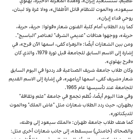
عظيم، سنستعيد إيران»، و«هذه المعركة الأخيرة، بهلوي
سيعود»، و«الموت للنظام قاتل الأطفال»، و«لا غزة ولا لبنان،
روحي فداء إيران».
كما ردد الطلاب أمام كلية الفنون شعار «قولوا: حرية، حرية،
حرية»، ووجهوا هتافات "عديمي الشرف" لعناصر "الباسيج".
ومن بين الشعارات أيضًا: «الزهراء كفى، اسمها الآن فرح»، في
إشارة إلى الاسم السابق للجامعة قبل ثورة 1979، والذي كان
«فرح بهلوي».
وكان طلاب جامعة شريف الصناعية قد رددوا في اليوم السابق
شعار «شريف كفى، اسمها آريامهر»، في إشارة إلى الاسم القديم
للجامعة عند تأسيسها عام 1965.
وفي هذا اليوم أيضًا، نُظم تجمع في جامعة "علم وثقافة"
بطهران، حيث ردد الطلاب شعارات مثل "عاش الملك" و«الموت
للديكتاتور».
كما هتف طلاب جامعة طهران: «الملك سيعود إلى وطنه،
والضحاك (خامنئي) سيسقط»، إلى جانب شعارات أخرى مثل: