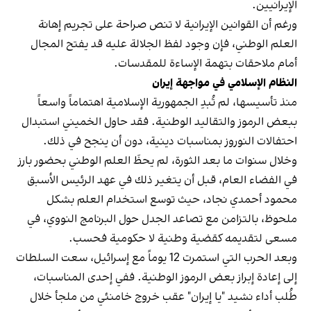
الإيرانيين.
ورغم أن القوانين الإيرانية لا تنص صراحة على تجريم إهانة
العلم الوطني، فإن وجود لفظ الجلالة عليه قد يفتح المجال
أمام ملاحقات بتهمة الإساءة للمقدسات.
النظام الإسلامي في مواجهة إيران
منذ تأسيسها، لم تُبدِ الجمهورية الإسلامية اهتماماً واسعاً
ببعض الرموز والتقاليد الوطنية. فقد حاول الخميني استبدال
احتفالات النوروز بمناسبات دينية، دون أن ينجح في ذلك.
وخلال سنوات ما بعد الثورة، لم يحظَ العلم الوطني بحضور بارز
في الفضاء العام، قبل أن يتغير ذلك في عهد الرئيس الأسبق
محمود أحمدي‌ نجاد، حيث توسع استخدام العلم بشكل
ملحوظ، بالتزامن مع تصاعد الجدل حول البرنامج النووي، في
مسعى لتقديمه كقضية وطنية لا حكومية فحسب.
وبعد الحرب التي استمرت 12 يوماً مع إسرائيل، سعت السلطات
إلى إعادة إبراز بعض الرموز الوطنية. ففي إحدى المناسبات،
طُلب أداء نشيد "يا إيران" عقب خروج خامنئي من ملجأ خلال