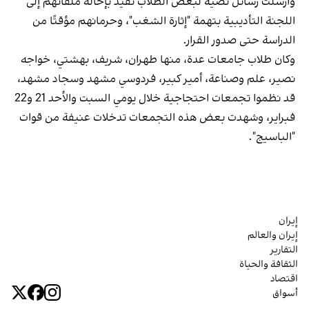
وأُرسلت رسائل نصية لبعض الطلاب تفيد بإحالة ملفاتهم إلى
اللجنة التأديبية بتهمة "إثارة الشغب"، وحرمانهم مؤقتًا من
الدراسة حتى صدور القرار.
وكان طلاب جامعات عدة، منها طهران، شريف، بهشتي، خواجه
نصير، علم وصناعة، أمير كبير، فردوسي مشهد وسجاد مشهد،
قد نظموا تجمعات احتجاجية خلال يومي السبت والأحد 21 و22
فبراير، وشهدت بعض هذه التجمعات تدخلات عنيفة من قوات
"الباسيج".
إيران
إيران والعالم
التقارير
الثقافة والحياة
اقتصاد
أسواق