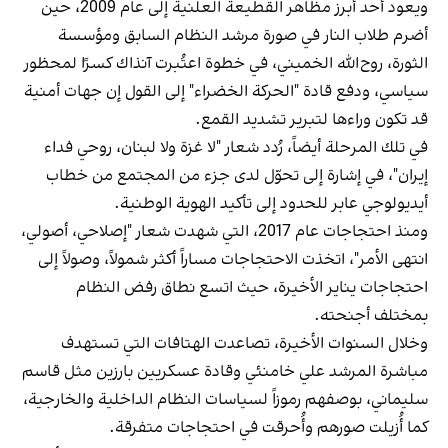
ويعود أحد أبرز مظاهر القطيعة العلنية إلى عام 2009، حين
أضرم طلاب النار في صورة مرشد النظام السابق ومؤسسة
الثورة، روح‌الله الخميني، في خطوة اعتُبرت آنذاك كسرًا لمحظور
سياسي، ودفع قادة "الحركة الخضراء" إلى القول إن جهات أمنية
قد تكون وراءها لتبرير تشديد القمع.
في تلك المرحلة أيضاً، رُدد شعار "لا غزة ولا لبنان، روحي فداء
إيران"، في إشارة إلى تحوّل لدى جزء من المجتمع من خطاب
أيديولوجي عابر للحدود إلى تأكيد الهوية الوطنية.
ومنذ احتجاجات عام 2017، التي شهدت شعار "إصلاحي، أصولي،
انتهى الأمر"، اتخذت الاحتجاجات مساراً أكثر شمولاً، وصولاً إلى
احتجاجات يناير الأخيرة، حيث اتسع نطاق رفض النظام
بمختلف أجنحته.
وخلال السنوات الأخيرة، تصاعدت الهتافات التي تستهدف
مباشرة المرشد علي خامنئي وقادة عسكريين بارزين مثل قاسم
سليماني، بوصفهم رموزاً لسياسات النظام الداخلية والخارجية،
كما أُزيلت صورهم وأُحرقت في احتجاجات متفرقة.