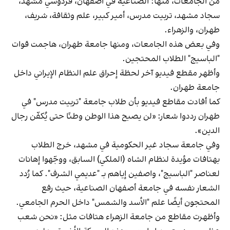
من الجامعات، منها: الصناعية في أصفهان، فردوسي مشهد،
سجاد مشهد، تربيت مدرس، أمير كبير، علم وثقافة، شريف،
طهران، والزهراء.
وفي بعض هذه الجامعات، ومنها جامعة طهران، هاجمت قوات
"الباسيج" الطلاب المحتجين.
وأظهر مقطع فيديو آخر لحظة إحراق علم النظام الإيراني داخل
جامعة طهران.
كما أفادت مقاطع فيديو بأن طلاب جامعة "تربيت مدرس" في
طهران رددوا شعار: «لن يصبح هذا الوطن وطنًا حتى يُكفّن رجال
الدين».
وفي جامعة سجاد غير الحكومية في مشهد، خرج الطلاب
بهتافات مؤيدة لنظام الشاه (الملكي) السابق، ووجّهوا إهانات
لعناصر "الباسيج"، واصفين إياهم بـ "عديمي الشرف". كما رُدد
الشعار نفسه في جامعة أصفهان الصناعية، حيث رفع
المحتجون أيضًا علم "الأسد والشمس" داخل الحرم الجامعي.
وأظهرت مقاطع من جامعة الزهراء هتافات مثل: «نحن شعب