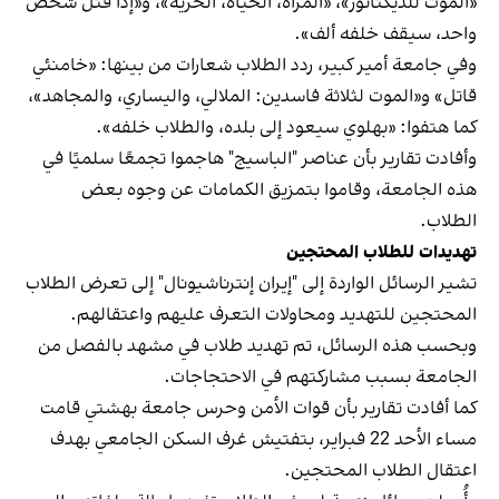
«الموت للديكتاتور»، «المرأة، الحياة، الحرية»، و«إذا قُتل شخص
واحد، سيقف خلفه ألف».
وفي جامعة أمير كبير، ردد الطلاب شعارات من بينها: «خامنئي
قاتل» و«الموت لثلاثة فاسدين: الملالي، واليساري، والمجاهد»،
كما هتفوا: «بهلوي سيعود إلى بلده، والطلاب خلفه».
وأفادت تقارير بأن عناصر "الباسيج" هاجموا تجمعًا سلميًا في
هذه الجامعة، وقاموا بتمزيق الكمامات عن وجوه بعض
الطلاب.
تهديدات للطلاب المحتجين
تشير الرسائل الواردة إلى "إيران إنترناشيونال" إلى تعرض الطلاب
المحتجين للتهديد ومحاولات التعرف عليهم واعتقالهم.
وبحسب هذه الرسائل، تم تهديد طلاب في مشهد بالفصل من
الجامعة بسبب مشاركتهم في الاحتجاجات.
كما أفادت تقارير بأن قوات الأمن وحرس جامعة بهشتي قامت
مساء الأحد 22 فبراير، بتفتيش غرف السكن الجامعي بهدف
اعتقال الطلاب المحتجين.