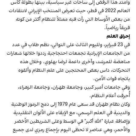
وامتد هذا الرفض إلى ساحات غير سياسية، بينها بطولة كأس
العالم 2022 في قطر، حيث تعرض المنتخب الإيراني لانتقادات
من بعض الأوساط التي رأت فيه ممثلاً للنظام أكثر من كونه
فريقاً رياضياً.
إحراق العلم
في 23 فبراير، ولليوم الثالث على التوالي، نظم طلاب في عدد
من الجامعات الإيرانية تجمعات احتجاجية رددوا خلالها شعارات
مناهضة للمرشد، وأخرى داعمة لرضا بهلوي. وخلال هذه
التحركات، داس بعض المحتجين على علم النظام وألقوه
باتجاه قوات الأمن.
وفي جامعات أمير كبير، وجامعة طهران، وجامعة الزهراء،
أُحرقت أعلام النظام.
وكان نظام طهران قد سعى عام 1979 إلى دمج الرموز الوطنية
والدينية في العلم الرسمي، مع الإبقاء على الألوان التقليدية
وإضافة عبارة "الله أكبر" في الوسط وعلى الشريطين الأخضر
والأحمر، وهي عناصر لا تحظى اليوم بإجماع رمزي لدى جميع