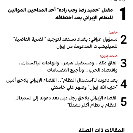
1
مقتل "حميد رضا رجب زاده" أحد المداحين الموالين
للنظام الإيراني بعد اختطافه
خاص:
2
مسؤول عراقي: بغداد تستعد لتوجيه "الضربة القاضية"
للميليشيات المدعومة من إيران
صحف إيران:
3
اتفاق مكة.. ومستقبل هرمز.. واتهامات لباكستان..
واقتصاد الحرب.. وتأجيج الانقسامات
4
بعد دعوته لـ"استبدال النظام".. القضاء الإيراني يلاحق أمين
"حزب الله إيران" وصهر علي خامنئي
5
القضاء الإيراني يلاحق رجل دين بعد دعوته إلى استبدال
النظام بـ"نظام أكثر تشددًا"
المقالات ذات الصلة