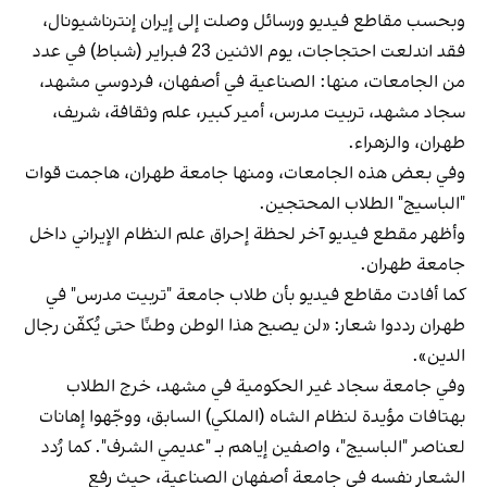
وبحسب مقاطع فيديو ورسائل وصلت إلى إيران إنترناشيونال،
فقد اندلعت احتجاجات، يوم الاثنين 23 فبراير (شباط) في عدد
من الجامعات، منها: الصناعية في أصفهان، فردوسي مشهد،
سجاد مشهد، تربيت مدرس، أمير كبير، علم وثقافة، شريف،
طهران، والزهراء.
وفي بعض هذه الجامعات، ومنها جامعة طهران، هاجمت قوات
"الباسيج" الطلاب المحتجين.
وأظهر مقطع فيديو آخر لحظة إحراق علم النظام الإيراني داخل
جامعة طهران.
كما أفادت مقاطع فيديو بأن طلاب جامعة "تربيت مدرس" في
طهران رددوا شعار: «لن يصبح هذا الوطن وطنًا حتى يُكفّن رجال
الدين».
وفي جامعة سجاد غير الحكومية في مشهد، خرج الطلاب
بهتافات مؤيدة لنظام الشاه (الملكي) السابق، ووجّهوا إهانات
لعناصر "الباسيج"، واصفين إياهم بـ "عديمي الشرف". كما رُدد
الشعار نفسه في جامعة أصفهان الصناعية، حيث رفع