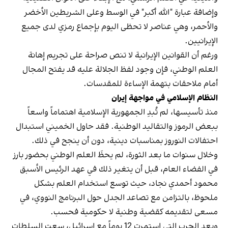
وإضافة عبارة "الله أكبر" في الوسط وعلى الشريطين الأخضر
والأحمر، وهي عناصر لا تحظى اليوم بإجماع رمزي لدى جميع
الإيرانيين.
ورغم أن القوانين الإيرانية لا تنص صراحة على تجريم إهانة
العلم الوطني، فإن وجود لفظ الجلالة عليه قد يفتح المجال
أمام ملاحقات بتهمة الإساءة للمقدسات.
النظام الإسلامي في مواجهة إيران
منذ تأسيسها، لم تُبدِ الجمهورية الإسلامية اهتماماً واسعاً
ببعض الرموز والتقاليد الوطنية. فقد حاول الخميني استبدال
احتفالات النوروز بمناسبات دينية، دون أن ينجح في ذلك.
وخلال سنوات ما بعد الثورة، لم يحظَ العلم الوطني بحضور بارز
في الفضاء العام، قبل أن يتغير ذلك في عهد الرئيس الأسبق
محمود أحمدي‌ نجاد، حيث توسع استخدام العلم بشكل
ملحوظ، بالتزامن مع تصاعد الجدل حول البرنامج النووي، في
مسعى لتقديمه كقضية وطنية لا حكومية فحسب.
وبعد الحرب التي استمرت 12 يوماً مع إسرائيل، سعت السلطات