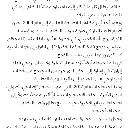
نطاقه ليطال كل ما يُنظر إليه باعتباره ممثلاً للنظام، بما في
ذلك العلم الرسمي للبلاد.
ويعود أحد أبرز مظاهر القطيعة العلنية إلى عام 2009، حين
أضرم طلاب النار في صورة مرشد النظام السابق ومؤسسة
الثورة، روح‌الله الخميني، في خطوة اعتُبرت آنذاك كسرًا لمحظور
سياسي، ودفع قادة "الحركة الخضراء" إلى القول إن جهات أمنية
قد تكون وراءها لتبرير تشديد القمع.
في تلك المرحلة أيضاً، رُدد شعار "لا غزة ولا لبنان، روحي فداء
إيران"، في إشارة إلى تحوّل لدى جزء من المجتمع من خطاب
أيديولوجي عابر للحدود إلى تأكيد الهوية الوطنية.
ومنذ احتجاجات عام 2017، التي شهدت شعار "إصلاحي، أصولي،
انتهى الأمر"، اتخذت الاحتجاجات مساراً أكثر شمولاً، وصولاً إلى
احتجاجات يناير الأخيرة، حيث اتسع نطاق رفض النظام
بمختلف أجنحته.
وخلال السنوات الأخيرة، تصاعدت الهتافات التي تستهدف
مباشرة المرشد علي خامنئي وقادة عسكريين بارزين مثل قاسم