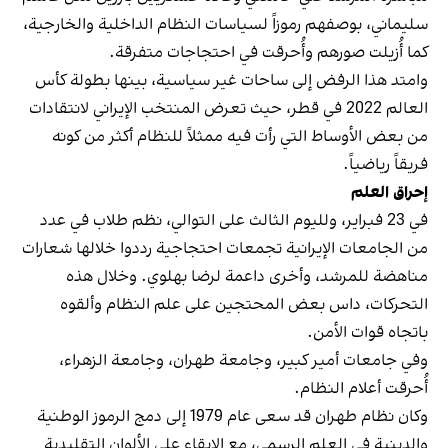
سليماني، بوصفهم رموزاً لسياسات النظام الداخلية والخارجية،
كما أُزيلت صورهم وأُحرقت في احتجاجات متفرقة.
وامتد هذا الرفض إلى ساحات غير سياسية، بينها بطولة كأس
العالم 2022 في قطر، حيث تعرض المنتخب الإيراني لانتقادات
من بعض الأوساط التي رأت فيه ممثلاً للنظام أكثر من كونه
فريقاً رياضياً.
إحراق العلم
في 23 فبراير، ولليوم الثالث على التوالي، نظم طلاب في عدد
من الجامعات الإيرانية تجمعات احتجاجية رددوا خلالها شعارات
مناهضة للمرشد، وأخرى داعمة لرضا بهلوي. وخلال هذه
التحركات، داس بعض المحتجين على علم النظام وألقوه
باتجاه قوات الأمن.
وفي جامعات أمير كبير، وجامعة طهران، وجامعة الزهراء،
أُحرقت أعلام النظام.
وكان نظام طهران قد سعى عام 1979 إلى دمج الرموز الوطنية
والدينية في العلم الرسمي، مع الإبقاء على الألوان التقليدية