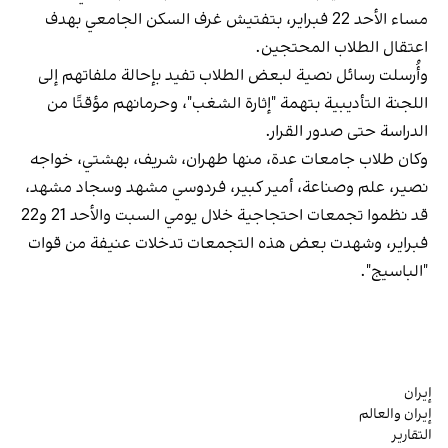
مساء الأحد 22 فبراير، بتفتيش غرف السكن الجامعي بهدف
اعتقال الطلاب المحتجين.
وأُرسلت رسائل نصية لبعض الطلاب تفيد بإحالة ملفاتهم إلى
اللجنة التأديبية بتهمة "إثارة الشغب"، وحرمانهم مؤقتًا من
الدراسة حتى صدور القرار.
وكان طلاب جامعات عدة، منها طهران، شريف، بهشتي، خواجه
نصير، علم وصناعة، أمير كبير، فردوسي مشهد وسجاد مشهد،
قد نظموا تجمعات احتجاجية خلال يومي السبت والأحد 21 و22
فبراير، وشهدت بعض هذه التجمعات تدخلات عنيفة من قوات
"الباسيج".
إيران
إيران والعالم
التقارير