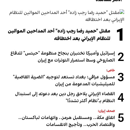
الأكثر مشاهدة
1
مقتل "حميد رضا رجب زاده" أحد المداحين الموالين
للنظام الإيراني بعد اختطافه
2
إسرائيل وأميركا تختبران بنجاح منظومة "حيتس" للدفاع
الصاروخي وسط استمرار التوترات مع إيران
خاص:
3
مسؤول عراقي: بغداد تستعد لتوجيه "الضربة القاضية"
للميليشيات المدعومة من إيران
4
القضاء الإيراني يلاحق رجل دين بعد دعوته إلى استبدال
النظام بـ"نظام أكثر تشددًا"
صحف إيران:
5
اتفاق مكة.. ومستقبل هرمز.. واتهامات لباكستان..
واقتصاد الحرب.. وتأجيج الانقسامات