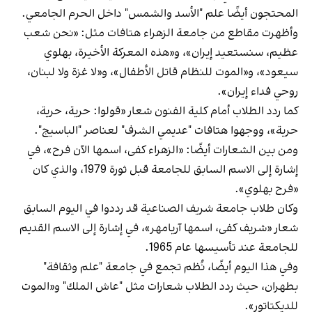
المحتجون أيضًا علم "الأسد والشمس" داخل الحرم الجامعي.
وأظهرت مقاطع من جامعة الزهراء هتافات مثل: «نحن شعب
عظيم، سنستعيد إيران»، و«هذه المعركة الأخيرة، بهلوي
سيعود»، و«الموت للنظام قاتل الأطفال»، و«لا غزة ولا لبنان،
روحي فداء إيران».
كما ردد الطلاب أمام كلية الفنون شعار «قولوا: حرية، حرية،
حرية»، ووجهوا هتافات "عديمي الشرف" لعناصر "الباسيج".
ومن بين الشعارات أيضًا: «الزهراء كفى، اسمها الآن فرح»، في
إشارة إلى الاسم السابق للجامعة قبل ثورة 1979، والذي كان
«فرح بهلوي».
وكان طلاب جامعة شريف الصناعية قد رددوا في اليوم السابق
شعار «شريف كفى، اسمها آريامهر»، في إشارة إلى الاسم القديم
للجامعة عند تأسيسها عام 1965.
وفي هذا اليوم أيضًا، نُظم تجمع في جامعة "علم وثقافة"
بطهران، حيث ردد الطلاب شعارات مثل "عاش الملك" و«الموت
للديكتاتور».