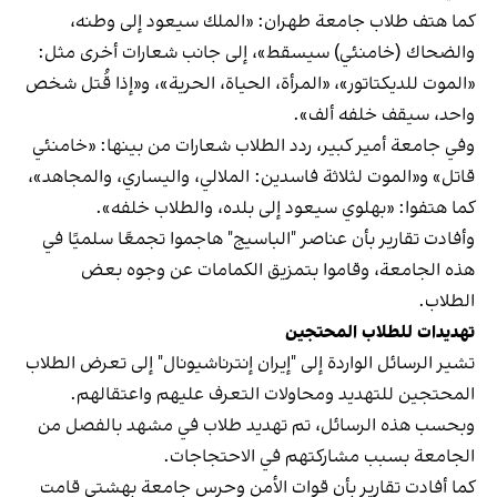
كما هتف طلاب جامعة طهران: «الملك سيعود إلى وطنه،
والضحاك (خامنئي) سيسقط»، إلى جانب شعارات أخرى مثل:
«الموت للديكتاتور»، «المرأة، الحياة، الحرية»، و«إذا قُتل شخص
واحد، سيقف خلفه ألف».
وفي جامعة أمير كبير، ردد الطلاب شعارات من بينها: «خامنئي
قاتل» و«الموت لثلاثة فاسدين: الملالي، واليساري، والمجاهد»،
كما هتفوا: «بهلوي سيعود إلى بلده، والطلاب خلفه».
وأفادت تقارير بأن عناصر "الباسيج" هاجموا تجمعًا سلميًا في
هذه الجامعة، وقاموا بتمزيق الكمامات عن وجوه بعض
الطلاب.
تهديدات للطلاب المحتجين
تشير الرسائل الواردة إلى "إيران إنترناشيونال" إلى تعرض الطلاب
المحتجين للتهديد ومحاولات التعرف عليهم واعتقالهم.
وبحسب هذه الرسائل، تم تهديد طلاب في مشهد بالفصل من
الجامعة بسبب مشاركتهم في الاحتجاجات.
كما أفادت تقارير بأن قوات الأمن وحرس جامعة بهشتي قامت