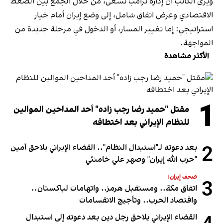
ويرى الكاتب أن إدارة ترامب تسعى، من خلال الجمع بين الضغط
الاقتصادي وعرض اتفاق شامل، إلى وضع إيران أمام خيار
استراتيجي: إما تغيير المسار، أو الدخول في مرحلة جديدة من
المواجهة.
الأكثر مشاهدة
1
مقتل "حميد رضا رجب زاده" أحد المداحين الموالين
للنظام الإيراني بعد اختطافه
2
بعد دعوته لـ"استبدال النظام".. القضاء الإيراني يلاحق أمين
"حزب الله إيران" وصهر علي خامنئي
صحف إيران:
3
اتفاق مكة.. ومستقبل هرمز.. واتهامات لباكستان..
واقتصاد الحرب.. وتأجيج الانقسامات
القضاء الإيراني يلاحق رجل دين بعد دعوته إلى استبدال