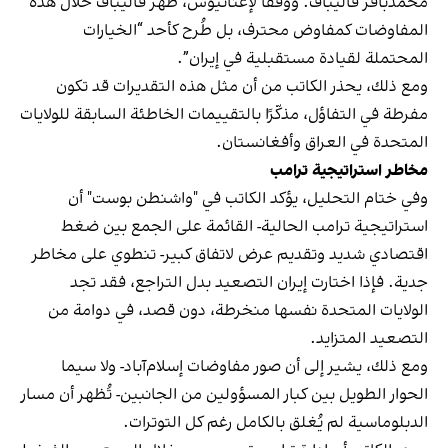
محمدباقر قاليباف. ووفقًا لإغناتيوس، ظهر قاليباف خلال هذه
المفاوضات كمفاوض محترف، بل طُرح كأحد “الخيارات
المحتملة لقيادة مستقبلية في إيران”.
ومع ذلك، يحذر الكاتب من أن مثل هذه التقديرات قد تكون
مفرطة في التفاؤل، مذكّرًا بالتقييمات الخاطئة السابقة للولايات
المتحدة في العراق وأفغانستان.
مخاطر استراتيجية ترامب
وفي ختام التحليل، يؤكد الكاتب في "واشنطن بوست" أن
استراتيجية ترامب الحالية- القائمة على الجمع بين ضغط
اقتصادي شديد وتقديم عرض لاتفاق كبير- تنطوي على مخاطر
جدية. فإذا اختارت إيران التصعيد بدل التراجع، فقد تجد
الولايات المتحدة نفسها منخرطة، دون قصد، في دوامة من
التصعيد المتزايد.
ومع ذلك، يشير إلى أن صور مفاوضات إسلام‌آباد- ولا سيما
الحوار الطويل بين كبار المسؤولين من الجانبين- تُظهر أن مسار
الدبلوماسية لم يُغلق بالكامل رغم كل التوترات.