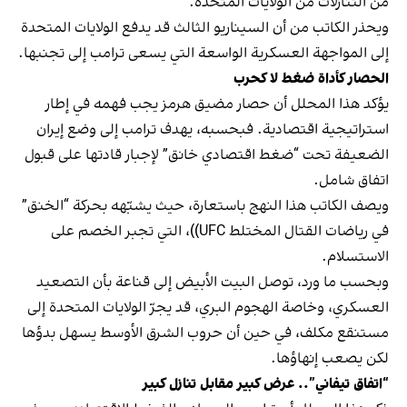
من التنازلات من الولايات المتحدة.
ويحذر الكاتب من أن السيناريو الثالث قد يدفع الولايات المتحدة
إلى المواجهة العسكرية الواسعة التي يسعى ترامب إلى تجنبها.
الحصار كأداة ضغط لا كحرب
يؤكد هذا المحلل أن حصار مضيق هرمز يجب فهمه في إطار
استراتيجية اقتصادية. فبحسبه، يهدف ترامب إلى وضع إيران
الضعيفة تحت “ضغط اقتصادي خانق” لإجبار قادتها على قبول
اتفاق شامل.
ويصف الكاتب هذا النهج باستعارة، حيث يشبّهه بحركة “الخنق”
في رياضات القتال المختلط UFC))، التي تجبر الخصم على
الاستسلام.
وبحسب ما ورد، توصل البيت الأبيض إلى قناعة بأن التصعيد
العسكري، وخاصة الهجوم البري، قد يجرّ الولايات المتحدة إلى
مستنقع مكلف، في حين أن حروب الشرق الأوسط يسهل بدؤها
لكن يصعب إنهاؤها.
“اتفاق تيفاني”.. عرض كبير مقابل تنازل كبير