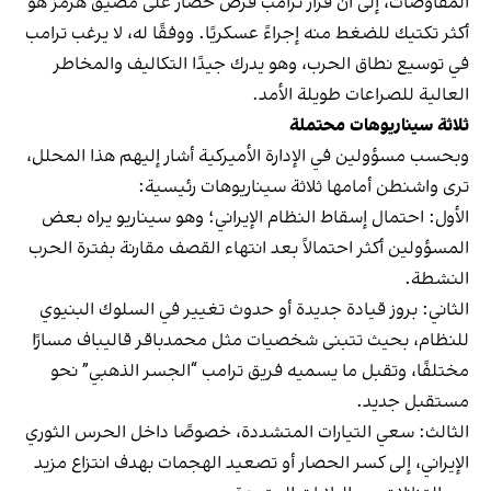
المفاوضات، إلى أن قرار ترامب فرض حصار على مضيق هرمز هو
أكثر تكتيك للضغط منه إجراءً عسكريًا. ووفقًا له، لا يرغب ترامب
في توسيع نطاق الحرب، وهو يدرك جيدًا التكاليف والمخاطر
العالية للصراعات طويلة الأمد.
ثلاثة سيناريوهات محتملة
وبحسب مسؤولين في الإدارة الأميركية أشار إليهم هذا المحلل،
ترى واشنطن أمامها ثلاثة سيناريوهات رئيسية:
الأول: احتمال إسقاط النظام الإيراني؛ وهو سيناريو يراه بعض
المسؤولين أكثر احتمالاً بعد انتهاء القصف مقارنة بفترة الحرب
النشطة.
الثاني: بروز قيادة جديدة أو حدوث تغيير في السلوك البنيوي
للنظام، بحيث تتبنى شخصيات مثل محمدباقر قاليباف مسارًا
مختلفًا، وتقبل ما يسميه فريق ترامب “الجسر الذهبي” نحو
مستقبل جديد.
الثالث: سعي التيارات المتشددة، خصوصًا داخل الحرس الثوري
الإيراني، إلى كسر الحصار أو تصعيد الهجمات بهدف انتزاع مزيد