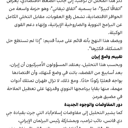
ذكر هذا المحلل أن ترامب، إلى جانب الضغط الاقتصادي، يعرض
“اتفاقًا كبيرًا”- ما يسميه “اتفاق تيفاني”- وهو حزمة واسعة من
الحوافز الاقتصادية، تشمل رفع العقوبات، مقابل التخلي الكامل
عن البرامج النووية والصاروخية الإيرانية، وإنهاء دعم القوى
الوكيلة.
ويصف هذا النهج بأنه قائم على مبدأ قديم: “إذا لم تستطع حل
المشكلة، فكبّرها”.
تقييم وضع إيران
وبحسب هذا التحليل، يعتقد المسؤولون الأميركيون أن إيران،
بعد أسابيع من القصف، باتت في وضع مُنهك، وأن اقتصادها
يواجه فعليًا ركودًا حادًا. ومع ذلك، لا تزال طهران تمتلك أدوات
مهمة، منها بقايا برنامجها النووي وقدرتها على تعطيل الملاحة
في مضيق هرمز.
دور المفاوضات والوجوه الجديدة
كما يشير التحليل إلى مفاوضات إسلام‌آباد التي جرت بقيادة جي
دي فانس، نائب ترامب، وبمشاركة رئيس البرلمان الإيراني،