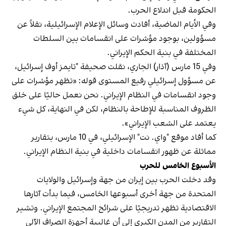
الحكومة قبل اندلاع الحرب.
وفي الأيام الماضية، أفادت وسائل الإعلام الإسرائيلية، نقلاً عن
مسؤولين، بوجود مؤشرات على انقسامات بين السلطات
المختلفة في بنية الحكم الإيراني.
وفي 15 مارس (آذار) الجاري، نقلت صحيفة "تايمز أوف إسرائيل،
عن مسؤول إسرائيلي رفيع المستوى قوله: «تظهر مؤشرات على
وجود انقسامات في النظام الإيراني. نحن نعمل حاليًا على خلق
الظروف المناسبة للإطاحة بالنظام، لكن في النهاية، كل شيء
يعتمد على الشعب الإيراني».
كما أفاد موقع "واي. ‌نت" الإسرائيلي، في 10 مارس، بتقارير
مماثلة عن ظهور انقسامات داخلية في بنية النظام الإيراني.
الأسبوع الخامس للحرب
وقد دخلت الحرب بين إيران من جهة وإسرائيل والولايات
المتحدة من جهة أخرى أسبوعها الخامس، فيما بدأت آثارها
الاقتصادية تظهر تدريجيًا على شرائح المجتمع الإيراني. وتشير
التقارير من المدن الكبرى إلى أن غالبية أجهزة الصراف الآلي