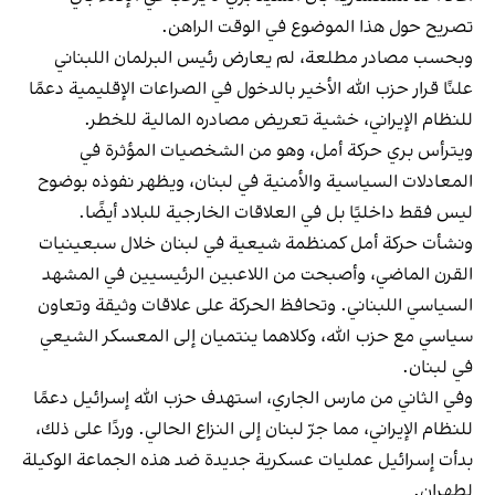
تصريح حول هذا الموضوع في الوقت الراهن.
وبحسب مصادر مطلعة، لم يعارض رئيس البرلمان اللبناني
علنًا قرار حزب الله الأخير بالدخول في الصراعات الإقليمية دعمًا
للنظام الإيراني، خشية تعريض مصادره المالية للخطر.
ويترأس بري حركة أمل، وهو من الشخصيات المؤثرة في
المعادلات السياسية والأمنية في لبنان، ويظهر نفوذه بوضوح
ليس فقط داخليًا بل في العلاقات الخارجية للبلاد أيضًا.
ونشأت حركة أمل كمنظمة شيعية في لبنان خلال سبعينيات
القرن الماضي، وأصبحت من اللاعبين الرئيسيين في المشهد
السياسي اللبناني. وتحافظ الحركة على علاقات وثيقة وتعاون
سياسي مع حزب الله، وكلاهما ينتميان إلى المعسكر الشيعي
في لبنان.
وفي الثاني من مارس الجاري، استهدف حزب الله إسرائيل دعمًا
للنظام الإيراني، مما جرّ لبنان إلى النزاع الحالي. وردًا على ذلك،
بدأت إسرائيل عمليات عسكرية جديدة ضد هذه الجماعة الوكيلة
لطهران.