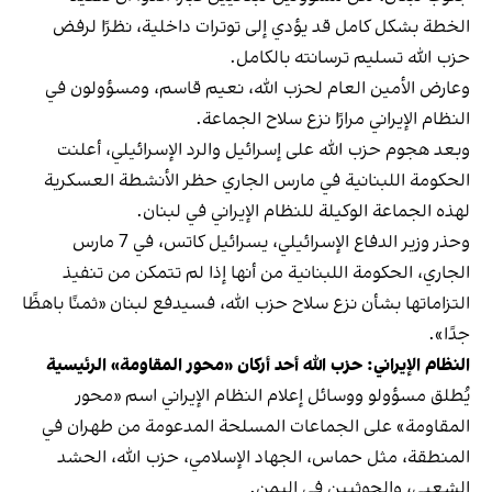
الخطة بشكل كامل قد يؤدي إلى توترات داخلية، نظرًا لرفض
حزب الله تسليم ترسانته بالكامل.
وعارض الأمين العام لحزب الله، نعيم قاسم، ومسؤولون في
النظام الإيراني مرارًا نزع سلاح الجماعة.
وبعد هجوم حزب الله على إسرائيل والرد الإسرائيلي، أعلنت
الحكومة اللبنانية في مارس الجاري حظر الأنشطة العسكرية
لهذه الجماعة الوكيلة للنظام الإيراني في لبنان.
وحذر وزير الدفاع الإسرائيلي، يسرائيل كاتس، في 7 مارس
الجاري، الحكومة اللبنانية من أنها إذا لم تتمكن من تنفيذ
التزاماتها بشأن نزع سلاح حزب الله، فسيدفع لبنان «ثمنًا باهظًا
جدًا».
النظام الإيراني: حزب الله أحد أركان «محور المقاومة» الرئيسية
يُطلق مسؤولو ووسائل إعلام النظام الإيراني اسم «محور
المقاومة» على الجماعات المسلحة المدعومة من طهران في
المنطقة، مثل حماس، الجهاد الإسلامي، حزب الله، الحشد
الشعبي، والحوثيين في اليمن.