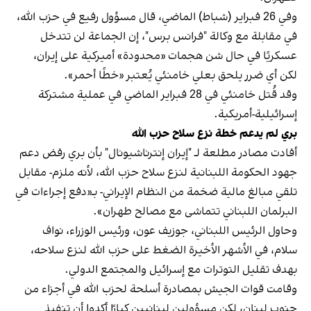
وفي 26 فبراير (شباط) الماضي، قال مسؤول رفيع في حزب الله،
في مقابلة مع وكالة "فرانس برس"، إن الجماعة لن تتدخل
عسكريًا في حال شن هجمات «محدودة» أميركية على إيران،
لكن أي ضرر يلحق بعلي خامنئي يُعتبر «خطًا أحمر».
وقد قُتل خامنئي في 28 فبراير الماضي في عملية مشتركة
إسرائيلية-أمريكية.
بري لم يدعم خطة نزع سلاح حزب الله
أفادت مصادر مطلعة لـ "إيران إنترناشيونال" بأن بري رفض دعم
جهود الحكومة اللبنانية لنزع سلاح حزب الله، لأنه ملزم- مقابل
تلقي مبالغ مالية ضخمة من النظام الإيراني- بـ«دفع إجراءات في
البرلمان اللبناني تتماشى مع مصالح طهران».
وحاول الرئيس اللبناني، جوزيف عون، ورئيس الوزراء، نواف
سلام، في الأشهر الأخيرة الضغط على حزب الله لنزع سلاحه،
بهدف تقليل التوترات مع إسرائيل والمجتمع الدولي.
وقامت قوات الجيش بمصادرة أسلحة لحزب الله في أجزاء من
جنوب لبنان، لكن مسؤولين لبنانيين كبارًا أكدوا أن تنفيذ