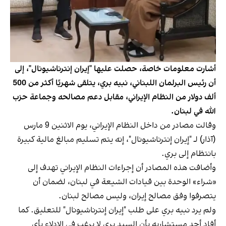
أشارت معلومات خاصة، حصلت عليها "إيران إنترناشيونال"، إلى
أن رئيس البرلمان اللبناني، نبيه بري، يتلقى شهريًا أكثر من 500
ألف دولار من النظام الإيراني، مقابل دعم مصالحه وجماعة حزب
الله في لبنان.
وقالت مصادر من داخل النظام الإيراني، يوم الاثنين 9 مارس
(آذار) لـ "إيران إنترناشيونال"، إنه يتم تسليم مبالغ مالية كبيرة
بانتظام إلى بري.
وأضافت هذه المصادر أن إجراءات النظام الإيراني تهدف إلى
«شراء» الوحدة بين قيادات الشيعة في لبنان، لضمان أن
يتصرفوا وفق مصالح إيران، وليس مصالح لبنان.
ولم يرد نبيه بري على طلب "إيران إنترناشيونال" للتعليق. كما
أفاد أحد مستشاريه بأن السيد بري لا يرغب في الإدلاء بأي