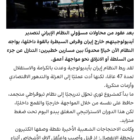
بعد عقود من محاولات مسؤولي النظام الإيراني لتصدير
أيديولوجيتهم خارج إيران وفرض السيطرة بالقوة داخلها، يواجه
النظام الآن خيارًا محدودًا بين مسارين خطيرين: التنازل عن جزء
من السلطة أو الانزلاق نحو مواجهة أعمق.
لقد ربط النظام إيران بأيديولوجية وعدت بالكرامة والاستقلال
لمدة 47 عامًا، لكنها أدت عمليًا إلى العزلة والتدهور الاقتصادي
وأزمات متكررة.
ما بدأ كمشروع ثوري تحوّل تدريجيًا إلى نظام ثيوقراطي متجمد،
حافظ على نفسه من خلال المواجهة خارجيًا والقمع داخليًا،
لكن هذا الدوران الاستراتيجي المغلق يبدو اليوم تحت ضغط
متزايد.
وكانت الاحتجاجات الشعبية الأخيرة نقطة وصفها الكثيرون
بلحظة الانفصال: إذ قتل وأصيب واعتُقل آلاف الأشخاص أثناء