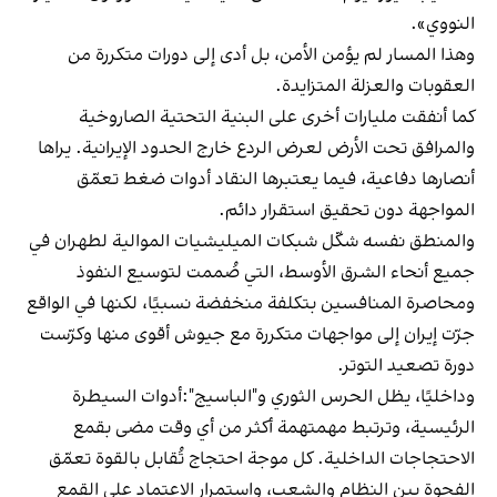
النووي».
وهذا المسار لم يؤمن الأمن، بل أدى إلى دورات متكررة من
العقوبات والعزلة المتزايدة.
كما أنفقت مليارات أخرى على البنية التحتية الصاروخية
والمرافق تحت الأرض لعرض الردع خارج الحدود الإيرانية. يراها
أنصارها دفاعية، فيما يعتبرها النقاد أدوات ضغط تعمّق
المواجهة دون تحقيق استقرار دائم.
والمنطق نفسه شكّل شبكات الميليشيات الموالية لطهران في
جميع أنحاء الشرق الأوسط، التي صُممت لتوسيع النفوذ
ومحاصرة المنافسين بتكلفة منخفضة نسبيًا، لكنها في الواقع
جرّت إيران إلى مواجهات متكررة مع جيوش أقوى منها وكرّست
دورة تصعيد التوتر.
وداخليًا، يظل الحرس الثوري و"الباسيج":أدوات السيطرة
الرئيسية، وترتبط مهمتهمة أكثر من أي وقت مضى بقمع
الاحتجاجات الداخلية. كل موجة احتجاج تُقابل بالقوة تعمّق
الفجوة بين النظام والشعب، واستمرار الاعتماد على القمع