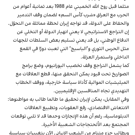
مثلما قبل روح الله الخميني عام 1988 بعد ثمانية أعوام من
الحرب مع العراق «شرب كأس السم» لضمان وقف التدمير
والحفاظ على الدولة، قد تواجه إيران لحظة مماثلة من التحوّل.
إن التراجع الاستراتيجي لا يعني انهيار الدولة أو التخلي عن
الدفاع الوطني، بل قد يعني تسليم بعض السلطات للجهات
مثل الحرس الثوري و"الباسيج" التي لعبت دورًا في القمع
الداخلي واستمرار العزلة.
كما يشمل التراجع وقف تخصيب اليورانيوم، وضع برامج
الصواريخ تحت قيود يمكن التحقق منها، قطع العلاقات مع
الميليشيات الموالية كأداة سياسة خارجية، ووقف الخطاب
التهديدي تجاه المنافسين الإقليميين.
وفي المقابل، يمكن لإيران تحقيق ما طالما طالب به مواطنوها:
الانتعاش الاقتصادي، رفع العقوبات، وتطبيع العلاقات
الدبلوماسية، رغم أن هذه الإنجازات وحدها قد لا تلبي توقعات
المجتمع بعد الألحتجاجات الشعبية الأخيرة.
ويطالب جزء متنامٍ من الشعب الإيراني الآن بتغييرات سياسية