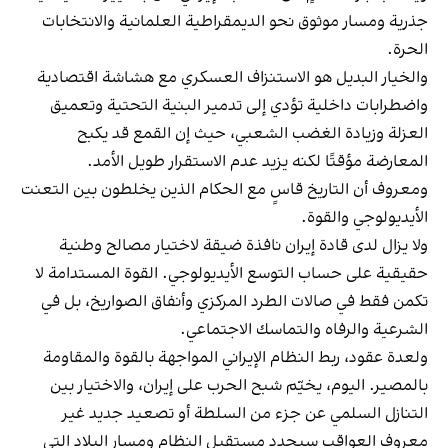
جذرية ومسار موثوق نحو الديمقراطية العلمانية والانتخابات
الحرة.
والخيار البديل هو الاستنزاف العسكري مع هشاشة اقتصادية
واضطرابات داخلية تؤدي إلى تدمير البنية التحتية وتعميق
العزلة وزيادة الغضب الشعبي، حيث إن القمع قد يكبح
المعارضة مؤقتًا لكنه يزيد عدم الاستقرار طويل الأمد.
ومعروف أن التاريخ قاسٍ مع الحكام الذين يخلطون بين التعنت
الأيديولوجي والقوة.
ولا يزال لدى قادة إيران نافذة ضيقة لاختيار مصالح وطنية
حقيقية على حساب التوسع الأيديولوجي. القوة المستدامة لا
تكمن فقط في صالات الطرد المركزي وأنفاق الصواريخ، بل في
الشرعية والرفاه والتماسك الاجتماعي.
ولعدة عقود، ربط النظام الإيراني المواجهة بالقوة والمقاومة
بالمصير. اليوم، يخيّم شبح الحرب على إيران، والاختيار بين
التنازل السلمي عن جزء من السلطة أو تصعيد جديد غير
معروف العواقب سيحدد مستقبل النظام ومسار البلاد التي