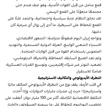
قمع شامل من قِبل القوات الأمنية، وهو عنف صدم حتى
مجتمعًا متعوّدًا على القمع الرسمي.
لقد تجاوز النظام عتبة سياسية واجتماعية، واعتمد علنًا على
القمع للحفاظ على السيطرة، ما أدى إلى زوال أي شرعية كان
دعيها.
وتواجه إيران اليوم ضغوطًا متزامنة: التدهور الاقتصادي،
الاستياء الشعبي الواسع، العزلة الدولية المستمرة، والتهديد
الملموس باستخدام القوة من قبل الولايات المتحدة.
ولم تعد الصيغ السابقة- المماطلة والانحراف الدبلوماسي،
تصعيد التوتر عبر شركاء إقليميين، وتوسيع القدرات العسكرية-
ضامنًا للاستقرار.
التطرف الأيديولوجي والتكاليف الاستراتيجية
في قلب الأزمة، يقف نوع من التطرف الأيديولوجي المكلف ماليًا
واستراتيجيًا؛ حيث إن عشرات مليارات الدولارات- وإذا أُخذت
التكلفة الاقتصادية الكاملة، أكثر من 100 مليار دولار- أنفقت على
تخصيب اليورانيوم للحفاظ على ما يسميه المسؤولون «الخيار