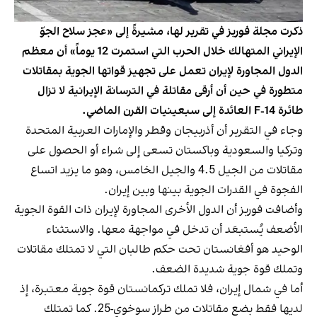
ذكرت مجلة فوربز في تقرير لها، مشيرةً إلى «عجز سلاح الجوّ
الإيراني المتهالك خلال الحرب التي استمرت 12 يوماً» أن معظم
الدول المجاورة لإيران تعمل على تجهيز قواتها الجوية بمقاتلات
متطورة في حين أن أرقى مقاتلة في الترسانة الإيرانية لا تزال
طائرة F-14 العائدة إلى سبعينيات القرن الماضي.
وجاء في التقرير أن أذربيجان وقطر والإمارات العربية المتحدة
وتركيا والسعودية وباكستان تسعى إلى شراء أو الحصول على
مقاتلات من الجيل 4.5 والجيل الخامس، وهو ما يزيد اتساع
الفجوة في القدرات الجوية بينها وبين إيران.
وأضافت فوربز أن الدول الأخرى المجاورة لإيران ذات القوة الجوية
الأضعف يُستبعَد أن تدخل في مواجهة معها. والاستثناء
الوحيد هو أفغانستان تحت حكم طالبان التي لا تمتلك مقاتلات
وتملك قوة جوية شديدة الضعف.
أما في شمال إيران، فلا تملك تركمانستان قوة جوية معتبرة، إذ
لديها فقط بضع مقاتلات من طراز سوخوي-25. كما تمتلك