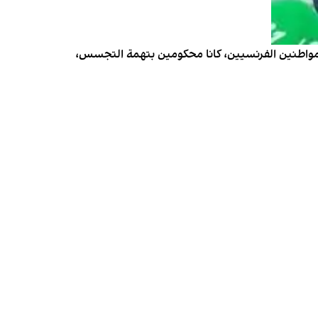
 كوهلر وزوجها جاك باريس، المواطنين الفرنسيين، كانا محكومين بتهمة التجسس،