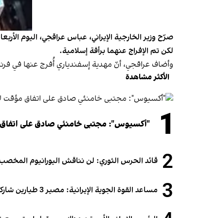
لكن تم الإفراج عنهما برأفة إسلامية.
وأضاف عراقجي، أنّ مهدية إسفندياري أُفرج عنها في فرنس
الأكثر مشاهدة
1
"أكسيوس": مجتبى خامنئي صادق على اتفاق
2
قائد الحرس الثوري: لن نناقش اليورانيوم المخصب أ
3
مساعد القوة الجوية الإيرانية: مصير 3 طيارين شاركوا في الهجوم على قطر لا يزال مجهولاً