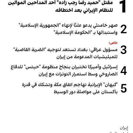
1
مقتل "حميد رضا رجب زاده" أحد المداحين الموالين
للنظام الإيراني بعد اختطافه
2
صهر خامنئي يدعو علنًا لإنهاء "الجمهورية الإسلامية"
واستبدالها بـ "الحكومة الإسلامية"
خاص:
3
مسؤول عراقي: بغداد تستعد لتوجيه "الضربة القاضية"
للميليشيات المدعومة من إيران
4
إسرائيل وأميركا تختبران بنجاح منظومة "حيتس" للدفاع
الصاروخي وسط استمرار التوترات مع إيران
5
"كيهان" الإيرانية تهاجم اتفاق مكة وتشكك في قدرة
باكستان على مواصلة دور الوسيط
إيران