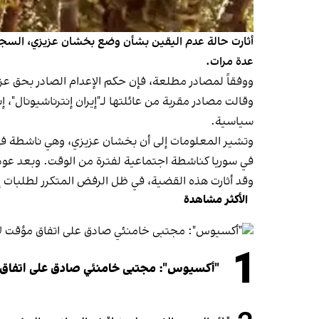
أثارت حالة عدم اليقين بشأن وضع بخشان عزيزي، السجي
عدة مرات.
ووفقاً لمصادر مطلعة، فإن حكم الإعدام الصادر بحق عز
وقالت مصادر مقربة من عائلتها لـ"إيران إنترناشيونال"،
سياسية.
في سوريا كناشطة اجتماعية لفترة من الوقت. وبعد عودتها إلى إيران في عام 2023، اعتقلت وحُكم عليها ب
وقد أثارت هذه القضية، في ظل الرفض المتكرر لطلبات 
الأكثر مشاهدة
1
"أكسيوس": مجتبى خامنئي صادق على اتفاق