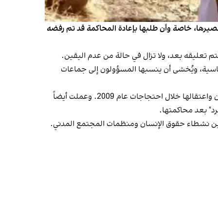
صيرها، خاصة وأن طلبها بإعادة المحاكمة قد تم رفضه
 تعليقه بعد، ولا تزال في حالة من عدم اليقين.
 سياسية، ويُخشى أن ينسبها المسؤولون إلى جماعات
وتشير المعلومات إلى أن بخشان عزيزي، وهي ناشطة في مجال حقوق المرأة، كانت قد غادرت البلاد بعد إكمال دراستها في إيران واعتقالها خلال احتجاجات عام 2009. وعملت أيضاً
بين نشطاء حقوق الإنسان ومنظمات المجتمع المدني.