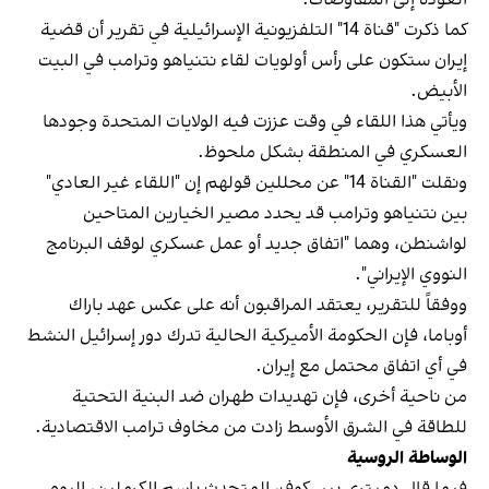
كما ذكرت "قناة 14" التلفزيونية الإسرائيلية في تقرير أن قضية
إيران ستكون على رأس أولويات لقاء نتنياهو وترامب في البيت
الأبيض.
ويأتي هذا اللقاء في وقت عززت فيه الولايات المتحدة وجودها
العسكري في المنطقة بشكل ملحوظ.
ونقلت "القناة 14" عن محللين قولهم إن "اللقاء غير العادي"
بين نتنياهو وترامب قد يحدد مصير الخيارين المتاحين
لواشنطن، وهما "اتفاق جديد أو عمل عسكري لوقف البرنامج
النووي الإيراني".
ووفقاً للتقرير، يعتقد المراقبون أنه على عكس عهد باراك
أوباما، فإن الحكومة الأميركية الحالية تدرك دور إسرائيل النشط
في أي اتفاق محتمل مع إيران.
من ناحية أخرى، فإن تهديدات طهران ضد البنية التحتية
للطاقة في الشرق الأوسط زادت من مخاوف ترامب الاقتصادية.
الوساطة الروسية
فيما قال دميتري بيسكوف، المتحدث باسم الكرملين، اليوم