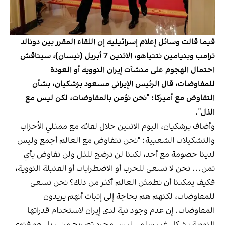
فيما قالت وسائل إعلام إسرائيلية إن اللقاء المقرر بين دونالد
ترامب وبنيامين نتنياهو، الاثنين 7 أبريل (نيسان)، سيناقش
احتمال الهجوم على منشآت إيران النووية أو العودة
للمفاوضات، قال الرئيس الإيراني مسعود بزشكيان، بشأن
التفاوض مع أميركا: "نحن نؤمن بالمفاوضات، لكن ليس مع
الذل".
وأضاف بزشكيان، اليوم الاثنين خلال لقائه مع ممثلي الأحزاب
والتشكيلات الشعبية: "نحن نتفاوض مع العالم أجمع وليس
لدينا خصومة مع أحد، لكننا لن نرضخ للذل ولن نفاوض بأي
ثمن... نحن لا نسعى للحرب أو الاضطرابات أو القنبلة النووية،
فكيف يمكننا أن نطمئن العالم أكثر من ذلك؟ نحن نسعى
للمفاوضات، لكنهم هم بحاجة إلى إثبات أنهم يريدون
المفاوضات. إن عدم وجود نية لدى إيران لاستخدام قدراتها
النووية بشكل غير سلمي ليس مجرد تصريح مني، بل هو فتوى