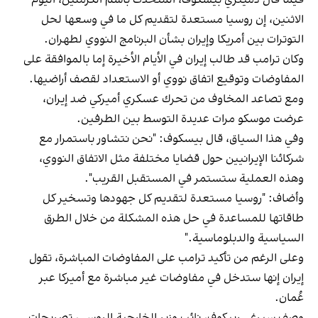
الاثنين، إن روسيا مستعدة لتقديم كل ما في وسعها لحل
التوترات بين أمريكا وإيران بشأن البرنامج النووي لطهران.
وكان ترامب قد طالب إيران في الأيام الأخيرة إما بالموافقة على
المفاوضات وتوقيع اتفاق نووي أو الاستعداد لقصف أراضيها.
ومع تصاعد المخاوف من تحرك عسكري أميركي ضد إيران،
عرضت موسكو مرات عديدة التوسط بين الطرفين.
وفي هذا السياق، قال بيسكوف: "نحن نتشاور باستمرار مع
شركائنا الإيرانيين حول قضايا مختلفة مثل الاتفاق النووي،
وهذه العملية ستستمر في المستقبل القريب".
وأضاف: "روسيا مستعدة لتقديم كل جهودها وتسخير كل
طاقاتها للمساعدة في حل هذه المشكلة من خلال الطرق
السياسية والدبلوماسية."
وعلى الرغم من تأكيد ترامب على المفاوضات المباشرة، تقول
إيران إنها ستدخل في مفاوضات غير مباشرة مع أميركا عبر
عُمان.
وصف سيرغي ريبكوف، نائب وزير الخارجية الروسي، تصريحات