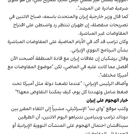
شرعية صادرة عن المرشد".
كما قال وزير خارجية إيران والمتحدث باسمه، صباح الاثنين في
تصريحات منفصلة، إن طهران تنتظر رد واشنطن على اقتراح
المفاوضات غير المباشرة.
وكان ترامب قد أكد في الأيام الماضية على المفاوضات المباشرة
بشأن البرنامج النووي الإيراني.
وقال بزشكيان إن علاقات إيران مع قادة المنطقة أصبحت الآن
أفضل مما كانت عليه في الماضي، لكن "موضوع المفاوضات مع
أميركا مختلف".
وأضاف الرئيس الإيراني: "عندما تضعنا دولة مثل أميركا تحت
ضغط شامل وتهددنا كل يوم، كيف يمكننا التفاوض معها؟"
خيار الهجوم على إيران
وكتب موقع "واي نت" الإسرائيلي، مشيراً إلى اللقاء المقرر بين
دونالد ترامب وبنيامين نتنياهو اليوم الاثنين، أن الطرفين
سيناقشان احتمال الهجوم على المنشآت النووية الإيرانية أو
العودة إلى المفاوضات.