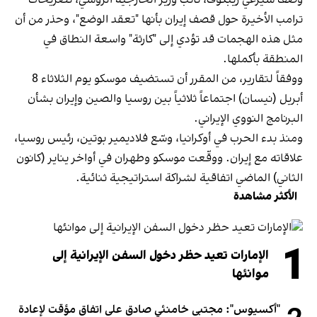
ترامب الأخيرة حول قصف إيران بأنها "تعقد الوضع"، وحذر من أن
مثل هذه الهجمات قد تؤدي إلى "كارثة" واسعة النطاق في
المنطقة بأكملها.
ووفقاً لتقارير، من المقرر أن تستضيف موسكو يوم الثلاثاء 8
أبريل (نيسان) اجتماعاً ثلاثياً بين روسيا والصين وإيران بشأن
البرنامج النووي الإيراني.
ومنذ بدء الحرب في أوكرانيا، وسّع فلاديمير بوتين، رئيس روسيا،
علاقاته مع إيران. ووقّعت موسكو وطهران في أواخر يناير (كانون
الثاني) الماضي اتفاقية لشراكة استراتيجية ثنائية.
الأكثر مشاهدة
1
الإمارات تعيد حظر دخول السفن الإيرانية إلى
موانئها
"أكسيوس": مجتبى خامنئي صادق على اتفاق مؤقت لإعادة