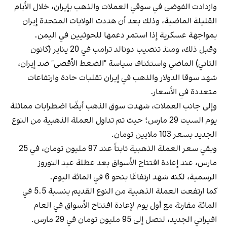
وازدادت الفوضى في سوقي العملات والذهب بإيران، خلال الأيام
القليلة الماضية، وذلك بعد أن هددت الولايات المتحدة إيران
بمواجهة عسكرية إذا استمر دعمها للحوثيين في اليمن.
وقبل ذلك، ومنذ تنصيب دونالد ترامب في 20 يناير (كانون
الثاني) الماضي واستئناف سياسة "الضغط الأقصى" ضد إيران،
شهد سوقا الدولار والذهب في إيران تقلبات حادة وارتفاعات
متعددة في الأسعار.
وإلى جانب العملات، شهدت سوق الذهب أيضًا اضطرابات مماثلة
يوم السبت 29 مارس؛ حيث تم تداول العملة الذهبية من النوع
الجديد بسعر 103 ملايين تومان.
وبقي سعر العملة الذهبية ثابتاً عند 97 مليون تومان، في 25
مارس، عند إعادة افتتاح الأسواق بعد عطلة عيد النوروز
الرسمية، لكنه شهد ارتفاعًا بنحو 6 في المائة اليوم.
كما ارتفعت العملة الذهبية من النوع القديم بنسبة 5.5 في
المائة مقارنة مع أول يوم لإعادة افتتاح الأسواق في العام
افيراني الجديد، لتصل إلى 95 مليون تومان في 29 مارس.