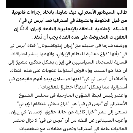
طالب السيناتور الأسترالي، ديف شارما، باتخاذ إجراءات قانونية
من قبل الحكومة والشرطة في أستراليا ضد "برس تي في"،
الشبكة الإعلامية الناطقة بالإنجليزية التابعة لإيران، قائلًا إن
العقوبات المفروضة على هذه القناة يجب أن تُنفذ.
ووصف شارما في حديثه مع "إيران إنترناشيونال" قناة "برس تي
في" بأنها "ذراع دعائية للنظام الإيراني، واتهمها بنشر اعترافات
قسرية للسجناء السياسيين في إيران بشكل متكرر، مشيرًا إلى
أن هذا هو السبب وراء فرض أستراليا عقوبات على هذه القناة.
وأضاف أن "برس تي في" لديها مراسلون يبدو أنهم مقيمون في
أستراليا، مما يشكل "انتهاكًا خطيرًا للعقوبات".
واعتبر رئيس لجنة الشؤون الخارجية في مجلس الشيوخ
الأسترالي أن "برس تي في" هي "ذراع دعائي للنظام الإيراني"
تسعى إلى نشر "أخبار كاذبة عن حالة حقوق الإنسان" في إيران.
وأعرب السيناتور عن قلقه من أن "برس تي في" لا تزال تحضر
فعاليات عامة في أستراليا وتجري مقابلات مع شخصيات