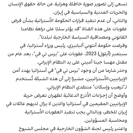
تسعى إلى تصوير صورة خاطئة وهزلية عن حالة حقوق الإنسان
والحريات المدنية والسياسية في إيران.
والثاني، أن عدم تنفيذ قرارات الحكومة الأسترالية بشأن فرض
عقوبات على هذه القناة "قد يؤثر سلبًا على نزاهة نظامنا
القانوني ومصداقية السياسة الخارجية لبلدنا".
وفرضت حكومة أنتوني ألبانيزي، رئيس وزراء أستراليا، في
سبتمبر (أيلول) 2023، عقوبات على "برس تي في"، بعد عام من
مقتل مهسا جينا أميني على يد النظام الإيراني.
وحذر شارما من أن وجود "برس تي في" في أستراليا يهدد أمن
الإيرانيين-الأستراليين، مشيرًا إلى أن هذه الشبكة تُستخدم
لـ"ترهيب وإسكات" منتقدي النظام الإيراني.
وأوضح أن إجراءات الأذرع الدعائية لطهران تعرض حرية
الإيرانيين المقيمين في أستراليا والذين لا يزال لديهم عائلات في
إيران للخطر، وبالتالي يجب تنفيذ العقوبات الأسترالية
ومحاسبة المسؤولين.
واعتبر رئيس لجنة الشؤون الخارجية في مجلس الشيوخ