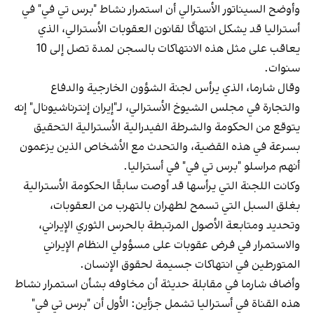
وأوضح السيناتور الأسترالي أن استمرار نشاط "برس تي في" في
أستراليا قد يشكل انتهاكًا لقانون العقوبات الأسترالي، الذي
يعاقب على مثل هذه الانتهاكات بالسجن لمدة تصل إلى 10
سنوات.
وقال شارما، الذي يرأس لجنة الشؤون الخارجية والدفاع
والتجارة في مجلس الشيوخ الأسترالي، لـ"إيران إنترناشيونال" إنه
يتوقع من الحكومة والشرطة الفيدرالية الأسترالية التحقيق
بسرعة في هذه القضية، والتحدث مع الأشخاص الذين يزعمون
أنهم مراسلو "برس تي في" في أستراليا.
وكانت اللجنة التي يرأسها قد أوصت سابقًا الحكومة الأسترالية
بغلق السبل التي تسمح لطهران بالتهرب من العقوبات،
وتحديد ومتابعة الأصول المرتبطة بالحرس الثوري الإيراني،
والاستمرار في فرض عقوبات على مسؤولي النظام الإيراني
المتورطين في انتهاكات جسيمة لحقوق الإنسان.
وأضاف شارما في مقابلة حديثة أن مخاوفه بشأن استمرار نشاط
هذه القناة في أستراليا تشمل جزأين: الأول أن "برس تي في"