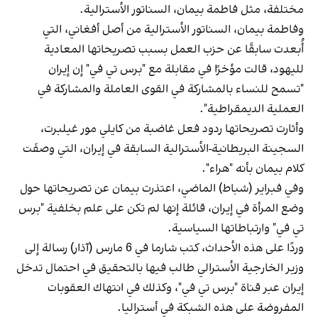
مختلفة، مثل فاطمة بيمان، السناتور الأسترالية.
وفاطمة بيمان، السناتور الأسترالية من أصل أفغاني، التي
أُبعدت سابقًا عن حزب العمل بسبب تصريحاتها المعادية
لليهود، قالت مؤخرًا في مقابلة مع "برس تي في" إن إيران
"تسمح للنساء بالمشاركة في القوى العاملة والمشاركة في
العملية الديمقراطية".
وأثارت تصريحاتها ردود فعل غاضبة من كايلي مور غيلبرت،
السجينة البريطانية-الأسترالية السابقة في إيران، التي وصفَت
كلام بيمان بأنه "هراء".
وفي فبراير (شباط) الماضي، اعتذرت بيمان عن تصريحاتها حول
وضع المرأة في إيران، قائلة إنها لم تكن على علم بخلفية "برس
تي في" وارتباطاتها السياسية.
وردًا على هذه الأحداث، كتب شارما في 6 مارس (آذار) رسالة إلى
وزير الخارجية الأسترالي طالب فيها بالتحقيق في احتمال تدخل
إيران عبر قناة "برس تي في"، وكذلك في انتهاك العقوبات
المفروضة على هذه الشبكة في أستراليا.