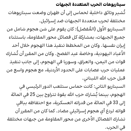
سيناريوهات الحرب المتعددة الجبهات
تُشير وثائق داخلية لحماس إلى أن طهران وضعت سيناريوهات
مختلفة لحرب متعددة الجبهات ضد إسرائيل.
السيناريو الأول (المُفضل): كان يقوم على شن هجوم شامل من
جميع الجبهات، بمشاركة كل فصائل محور المقاومة، باستثناء
إيران نفسها. وكان من المخطط تنفيذ هذا الهجوم خلال أحد
الأعياد اليهودية، وخاصة عيد الفصح. وكان من المقرر أن تُشارك
قوات من اليمن، والعراق، وسوريا في الهجوم، إلى جانب تنفيذ
عمليات حرب عصابات على الحدود الأردنية، مع هجوم واسع من
قبل حزب الله اللبناني.
السيناريو الثاني: كانت حماس ستلعب الدور الرئيسي في
الهجوم، بينما يُشارك حزب الله بقوة تتراوح بين 25 في المائة
إلى 33 في المائة من قدراته العسكرية، مع احتفاظه بباقي
قواته لردع أي هجوم إسرائيلي مضاد. كما كان من المقرر أن
تشارك الفصائل الأخرى من محور المقاومة من جبهات مختلفة
في الحرب.