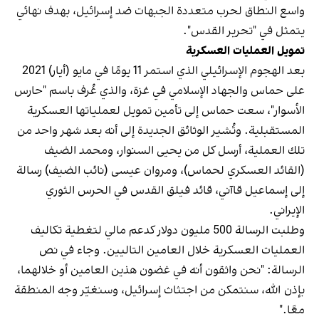
واسع النطاق لحرب متعددة الجبهات ضد إسرائيل، بهدف نهائي
يتمثل في "تحرير القدس".
تمويل العمليات العسكرية
بعد الهجوم الإسرائيلي الذي استمر 11 يومًا في مايو (أيار) 2021
على حماس والجهاد الإسلامي في غزة، والذي عُرف باسم "حارس
الأسوار"، سعت حماس إلى تأمين تمويل لعملياتها العسكرية
المستقبلية. وتُشير الوثائق الجديدة إلى أنه بعد شهر واحد من
تلك العملية، أرسل كل من يحيى السنوار، ومحمد الضيف
(القائد العسكري لحماس)، ومروان عيسى (نائب الضيف) رسالة
إلى إسماعيل قاآني، قائد فيلق القدس في الحرس الثوري
الإيراني.
وطلبت الرسالة 500 مليون دولار كدعم مالي لتغطية تكاليف
العمليات العسكرية خلال العامين التاليين. وجاء في نص
الرسالة: "نحن واثقون أنه في غضون هذين العامين أو خلالهما،
بإذن الله، سنتمكن من اجتثاث إسرائيل، وسنغيّر وجه المنطقة
معًا."