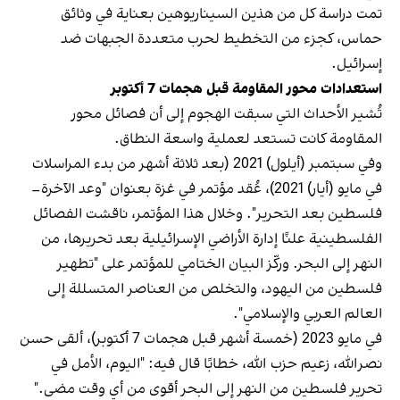
تمت دراسة كل من هذين السيناريوهين بعناية في وثائق
حماس، كجزء من التخطيط لحرب متعددة الجبهات ضد
إسرائيل.
استعدادات محور المقاومة قبل هجمات 7 أكتوبر
تُشير الأحداث التي سبقت الهجوم إلى أن فصائل محور
المقاومة كانت تستعد لعملية واسعة النطاق.
وفي سبتمبر (أيلول) 2021 (بعد ثلاثة أشهر من بدء المراسلات
في مايو (أيار) 2021)، عُقد مؤتمر في غزة بعنوان "وعد الآخرة–
فلسطين بعد التحرير". وخلال هذا المؤتمر، ناقشت الفصائل
الفلسطينية علنًا إدارة الأراضي الإسرائيلية بعد تحريرها، من
النهر إلى البحر. وركّز البيان الختامي للمؤتمر على "تطهير
فلسطين من اليهود، والتخلص من العناصر المتسللة إلى
العالم العربي والإسلامي".
في مايو 2023 (خمسة أشهر قبل هجمات 7 أكتوبر)، ألقى حسن
نصرالله، زعيم حزب الله، خطابًا قال فيه: "اليوم، الأمل في
تحرير فلسطين من النهر إلى البحر أقوى من أي وقت مضى."