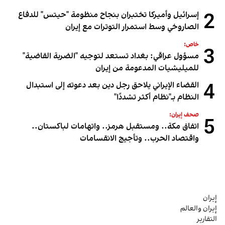
2
إسرائيل وأميركا تختبران بنجاح منظومة "حيتس" للدفاع
الصاروخي وسط استمرار التوترات مع إيران
خاص:
3
مسؤول عراقي: بغداد تستعد لتوجيه "الضربة القاضية"
للميليشيات المدعومة من إيران
4
القضاء الإيراني يلاحق رجل دين بعد دعوته إلى استبدال
النظام بـ"نظام أكثر تشددًا"
صحف إيران:
5
اتفاق مكة.. ومستقبل هرمز.. واتهامات لباكستان..
واقتصاد الحرب.. وتأجيج الانقسامات
إيران
إيران والعالم
التقارير